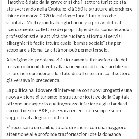
Il motivo è dato dalla grave crisi che il settore turistico sta
attraversando nella Capitale: già 350 le strutture alberghiere
chiuse da marzo 2020 la cui riapertura è tutt’altro che
scontata. Molti grandi alberghi hanno già provveduto al
licenziamento collettivo dei propri dipendenti; considerando i
professionisti e le attività che ruotano attorno ai servizi
alberghieri è facile intuire quale “bomba sociale” stia per
scoppiare a Roma. La città non può permetterselo.
All’origine del problema vi è sicuramente il drastico calo del
turismo inbound dovuto alla pandemia in atto ma sarebbe un
errore non considerare lo stato di sofferenza in cui il settore
già versava in precedenza.
La politica ha il dovere di intervenire con nuovi progetti e una
nuova visione di turismo: le strutture ricettive della Capitale
offrono un rapporto qualità/prezzo inferiore a gli standard
europei mentre B&B, case vacanze ecc. non sempre sono
soggetti ad adeguati controlli.
E’ necessario un cambio totale di visione con una maggiore
attenzione alle profonde trasformazioni che la domanda