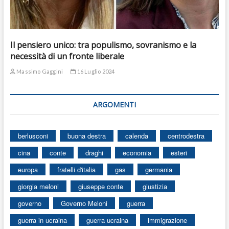
Il pensiero unico: tra populismo, sovranismo e la
necessità di un fronte liberale
Massimo Gaggini
16 Luglio 2024
ARGOMENTI
berlusconi
buona destra
calenda
centrodestra
cina
conte
draghi
economia
esteri
europa
fratelli d'italia
gas
germania
giorgia meloni
giuseppe conte
giustizia
governo
Governo Meloni
guerra
guerra in ucraina
guerra ucraina
immigrazione