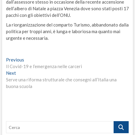
dall’assessore stesso in occasione della recente accensione
dell’albero di Natale a piazza Venezia dove sono stati posti 17
pacchi con gli obiettivi dell’ONU.
La riorganizzazione del comparto Turismo, abbandonato dalla
politica per troppi anni, è lunga e laboriosa ma quanto mai
urgente e necessaria.
Navigazione
Previous
Previous
post:
Il Covid-19 e l’emergenza nelle carceri
articoli
Next
Next
post:
Serve una riforma strutturale che consegni all’Italia una
buona scuola
Cerca