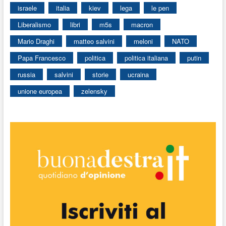
israele
italia
kiev
lega
le pen
Liberalismo
libri
m5s
macron
Mario Draghi
matteo salvini
meloni
NATO
Papa Francesco
politica
politica italiana
putin
russia
salvini
storie
ucraina
unione europea
zelensky