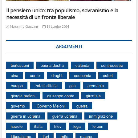
Il pensiero unico: tra populismo, sovranismo e la
necessità di un fronte liberale
Massimo Gaggini
16 Luglio 2024
ARGOMENTI
berlusconi
buona destra
calenda
centrodestra
cina
conte
draghi
economia
esteri
europa
fratelli d'italia
gas
germania
giorgia meloni
giuseppe conte
giustizia
governo
Governo Meloni
guerra
guerra in ucraina
guerra ucraina
immigrazione
israele
italia
kiev
lega
le pen
Liberalismo
libri
m5s
macron