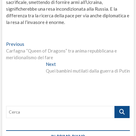
sacrificale, smettendo di fornire armi all’Ucraina,
significherebbe una resa incondizionata alla Russia. E la
differenza tra la ricerca della pace per via anche diplomatica e
la resa al l’invasore è enorme.
Navigazione
Previous
Previous
post:
Carfagna “Queen of Dragons” tra anima repubblicana e
articoli
meridionalismo del fare
Next
Next
post:
Quei bambini mutilati dalla guerra di Putin
Cerca