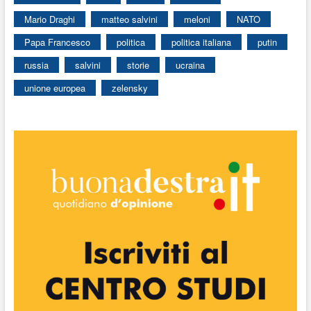
Mario Draghi
matteo salvini
meloni
NATO
Papa Francesco
politica
politica italiana
putin
russia
salvini
storie
ucraina
unione europea
zelensky