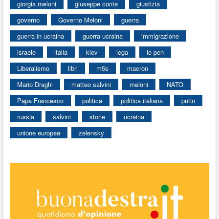
giorgia meloni
giuseppe conte
giustizia
governo
Governo Meloni
guerra
guerra in ucraina
guerra ucraina
immigrazione
israele
italia
kiev
lega
le pen
Liberalismo
libri
m5s
macron
Mario Draghi
matteo salvini
meloni
NATO
Papa Francesco
politica
politica italiana
putin
russia
salvini
storie
ucraina
unione europea
zelensky