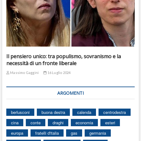
Il pensiero unico: tra populismo, sovranismo e la
necessità di un fronte liberale
Massimo Gaggini
16 Luglio 2024
ARGOMENTI
berlusconi
buona destra
calenda
centrodestra
cina
conte
draghi
economia
esteri
europa
fratelli d'italia
gas
germania