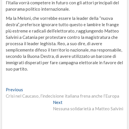
l’Italia vorrà competere in futuro con gli attori principali del
panorama politico internazionale.
Ma la Meloni, che vorrebbe essere la leader della “nuova
destra”, preferisce ignorare tutto questo e lambire le frange
più estreme e radicali dell’elettorato, raggiungendo Matteo
Salvini a Catania per protestare contro la magistratura che
processa il leader leghista. Reo, a suo dire, di avere
semplicemente difeso il territorio nazionale, ma responsabile,
secondo la Buona Destra, di avere utilizzato un barcone di
immigrati disperati per fare campagna elettorale in favore del
suo partito.
Navigazione
Previous
Previous
post:
Crisi nel Caucaso, l’indecisione italiana frena anche l’Europa
articoli
Next
Next
post:
Nessuna solidarietà a Matteo Salvini