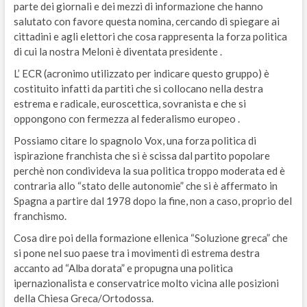
parte dei giornali e dei mezzi di informazione che hanno
salutato con favore questa nomina, cercando di spiegare ai
cittadini e agli elettori che cosa rappresenta la forza politica
di cui la nostra Meloni è diventata presidente .
L’ ECR (acronimo utilizzato per indicare questo gruppo) è
costituito infatti da partiti che si collocano nella destra
estrema e radicale, euroscettica, sovranista e che si
oppongono con fermezza al federalismo europeo .
Possiamo citare lo spagnolo Vox, una forza politica di
ispirazione franchista che si è scissa dal partito popolare
perchè non condivideva la sua politica troppo moderata ed è
contraria allo “stato delle autonomie” che si è affermato in
Spagna a partire dal 1978 dopo la fine, non a caso, proprio del
franchismo.
Cosa dire poi della formazione ellenica “Soluzione greca” che
si pone nel suo paese tra i movimenti di estrema destra
accanto ad “Alba dorata” e propugna una politica
ipernazionalista e conservatrice molto vicina alle posizioni
della Chiesa Greca/Ortodossa.