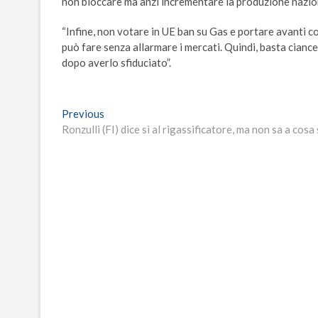
non bloccare ma anzi incrementare la produzione nazion
“Infine, non votare in UE ban su Gas e portare avanti c
può fare senza allarmare i mercati. Quindi, basta ciance
dopo averlo sfiduciato”.
Navigazione
Previous
Previous
post:
Ronzulli (FI) dice sì al rigassificatore, ma non sa a cosa
articoli