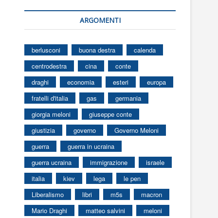
ARGOMENTI
berlusconi
buona destra
calenda
centrodestra
cina
conte
draghi
economia
esteri
europa
fratelli d'italia
gas
germania
giorgia meloni
giuseppe conte
giustizia
governo
Governo Meloni
guerra
guerra in ucraina
guerra ucraina
immigrazione
israele
italia
kiev
lega
le pen
Liberalismo
libri
m5s
macron
Mario Draghi
matteo salvini
meloni