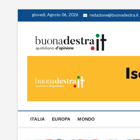
Skip
giovedì, Agosto 06, 2026
redazione@buonadestra.it
to
content
Buona
QUOTIDIANO D
ITALIA
EUROPA
MONDO