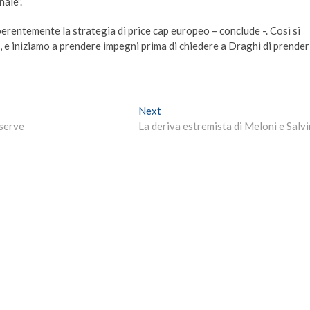
ale”.
oerentemente la strategia di price cap europeo – conclude -. Così si
, e iniziamo a prendere impegni prima di chiedere a Draghi di prenderl
Next
Next
post:
 serve
La deriva estremista di Meloni e Salvi