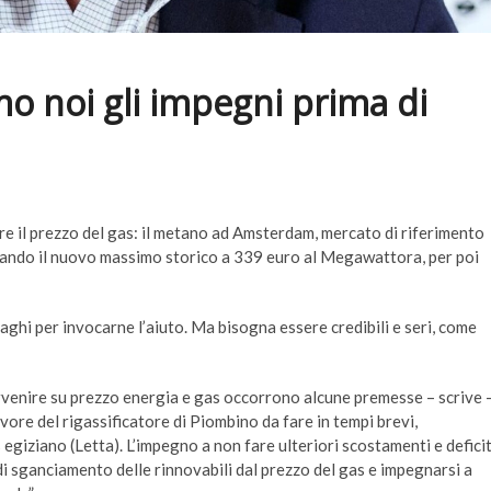
o noi gli impegni prima di
re il prezzo del gas: il metano ad Amsterdam, mercato di riferimento
occando il nuovo massimo storico a 339 euro al Megawattora, per poi
aghi per invocarne l’aiuto. Ma bisogna essere credibili e seri, come
rvenire su prezzo energia e gas occorrono alcune premesse – scrive -
vore del rigassificatore di Piombino da fare in tempi brevi,
 egiziano (Letta). L’impegno a non fare ulteriori scostamenti e defici
e di sganciamento delle rinnovabili dal prezzo del gas e impegnarsi a