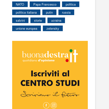
NATO
Papa Francesco
politica
politica italiana
putin
russia
salvini
storie
ucraina
unione europea
zelensky