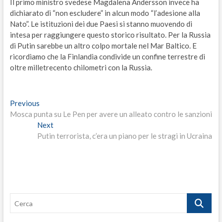
Il primo ministro svedese Magdalena Andersson invece ha
dichiarato di “non escludere” in alcun modo “l’adesione alla
Nato”. Le istituzioni dei due Paesi si stanno muovendo di
intesa per raggiungere questo storico risultato. Per la Russia
di Putin sarebbe un altro colpo mortale nel Mar Baltico. E
ricordiamo che la Finlandia condivide un confine terrestre di
oltre milletrecento chilometri con la Russia.
Navigazione
Previous
Previous
post:
Mosca punta su Le Pen per avere un alleato contro le sanzioni
articoli
Next
Next
post:
Putin terrorista, c’era un piano per le stragi in Ucraina
Cerca