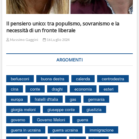
Il pensiero unico: tra populismo, sovranismo e la
necessità di un fronte liberale
Massimo Gaggini
16 Luglio 2024
ARGOMENTI
berlusconi
buona destra
calenda
centrodestra
cina
conte
draghi
economia
esteri
europa
fratelli d'italia
gas
germania
giorgia meloni
giuseppe conte
giustizia
governo
Governo Meloni
guerra
guerra in ucraina
guerra ucraina
immigrazione