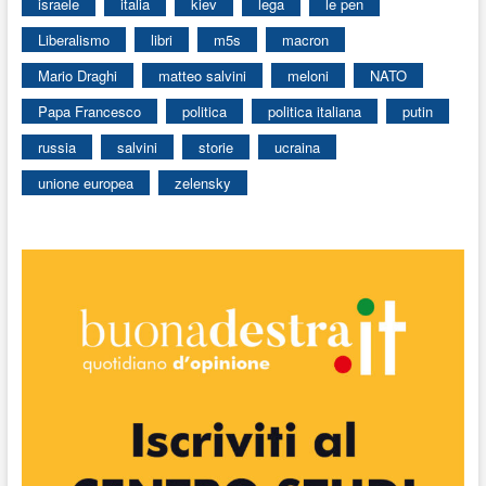
israele
italia
kiev
lega
le pen
Liberalismo
libri
m5s
macron
Mario Draghi
matteo salvini
meloni
NATO
Papa Francesco
politica
politica italiana
putin
russia
salvini
storie
ucraina
unione europea
zelensky