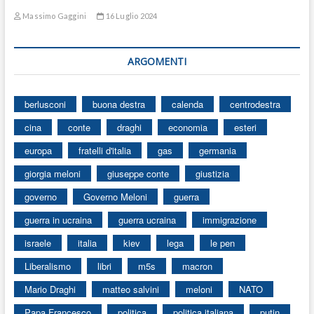
Massimo Gaggini
16 Luglio 2024
ARGOMENTI
berlusconi
buona destra
calenda
centrodestra
cina
conte
draghi
economia
esteri
europa
fratelli d'italia
gas
germania
giorgia meloni
giuseppe conte
giustizia
governo
Governo Meloni
guerra
guerra in ucraina
guerra ucraina
immigrazione
israele
italia
kiev
lega
le pen
Liberalismo
libri
m5s
macron
Mario Draghi
matteo salvini
meloni
NATO
Papa Francesco
politica
politica italiana
putin