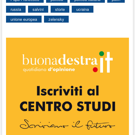
russia
salvini
storie
ucraina
unione europea
zelensky