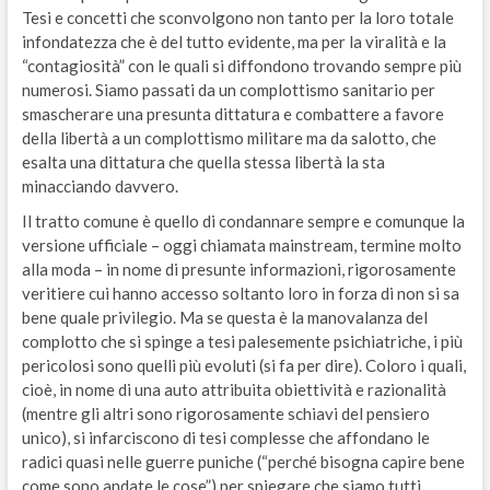
Tesi e concetti che sconvolgono non tanto per la loro totale
infondatezza che è del tutto evidente, ma per la viralità e la
“contagiosità” con le quali si diffondono trovando sempre più
numerosi. Siamo passati da un complottismo sanitario per
smascherare una presunta dittatura e combattere a favore
della libertà a un complottismo militare ma da salotto, che
esalta una dittatura che quella stessa libertà la sta
minacciando davvero.
Il tratto comune è quello di condannare sempre e comunque la
versione ufficiale – oggi chiamata mainstream, termine molto
alla moda – in nome di presunte informazioni, rigorosamente
veritiere cui hanno accesso soltanto loro in forza di non si sa
bene quale privilegio. Ma se questa è la manovalanza del
complotto che si spinge a tesi palesemente psichiatriche, i più
pericolosi sono quelli più evoluti (si fa per dire). Coloro i quali,
cioè, in nome di una auto attribuita obiettività e razionalità
(mentre gli altri sono rigorosamente schiavi del pensiero
unico), si infarciscono di tesi complesse che affondano le
radici quasi nelle guerre puniche (“perché bisogna capire bene
come sono andate le cose”) per spiegare che siamo tutti