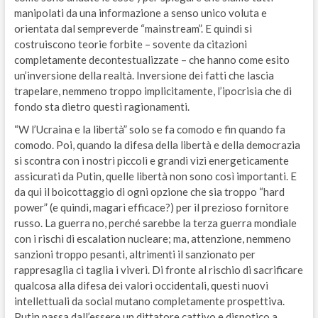
manipolati da una informazione a senso unico voluta e
orientata dal sempreverde “mainstream”. E quindi si
costruiscono teorie forbite – sovente da citazioni
completamente decontestualizzate – che hanno come esito
un’inversione della realtà. Inversione dei fatti che lascia
trapelare, nemmeno troppo implicitamente, l’ipocrisia che di
fondo sta dietro questi ragionamenti.
“W l’Ucraina e la libertà” solo se fa comodo e fin quando fa
comodo. Poi, quando la difesa della libertà e della democrazia
si scontra con i nostri piccoli e grandi vizi energeticamente
assicurati da Putin, quelle libertà non sono così importanti. E
da qui il boicottaggio di ogni opzione che sia troppo “hard
power” (e quindi, magari efficace?) per il prezioso fornitore
russo. La guerra no, perché sarebbe la terza guerra mondiale
con i rischi di escalation nucleare; ma, attenzione, nemmeno
sanzioni troppo pesanti, altrimenti il sanzionato per
rappresaglia ci taglia i viveri. Di fronte al rischio di sacrificare
qualcosa alla difesa dei valori occidentali, questi nuovi
intellettuali da social mutano completamente prospettiva.
Putin passa dall’essere un dittatore cattivo e dispotico a