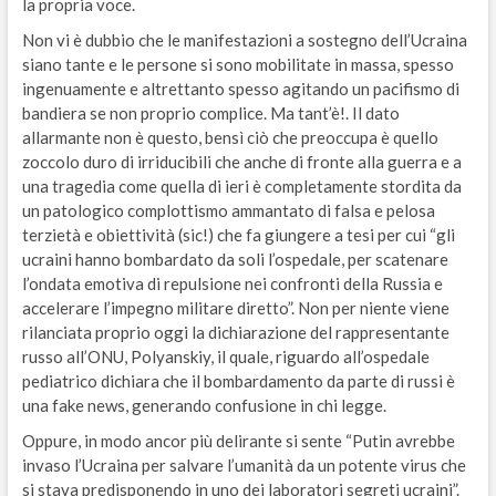
la propria voce.
Non vi è dubbio che le manifestazioni a sostegno dell’Ucraina
siano tante e le persone si sono mobilitate in massa, spesso
ingenuamente e altrettanto spesso agitando un pacifismo di
bandiera se non proprio complice. Ma tant’è!. Il dato
allarmante non è questo, bensì ciò che preoccupa è quello
zoccolo duro di irriducibili che anche di fronte alla guerra e a
una tragedia come quella di ieri è completamente stordita da
un patologico complottismo ammantato di falsa e pelosa
terzietà e obiettività (sic!) che fa giungere a tesi per cui “gli
ucraini hanno bombardato da soli l’ospedale, per scatenare
l’ondata emotiva di repulsione nei confronti della Russia e
accelerare l’impegno militare diretto”. Non per niente viene
rilanciata proprio oggi la dichiarazione del rappresentante
russo all’ONU, Polyanskiy, il quale, riguardo all’ospedale
pediatrico dichiara che il bombardamento da parte di russi è
una fake news, generando confusione in chi legge.
Oppure, in modo ancor più delirante si sente “Putin avrebbe
invaso l’Ucraina per salvare l’umanità da un potente virus che
si stava predisponendo in uno dei laboratori segreti ucraini”.