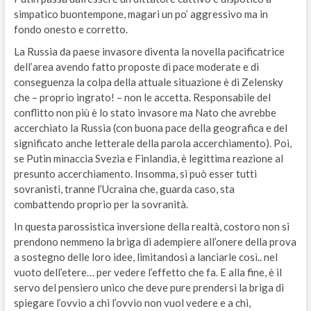
simpatico buontempone, magari un po’ aggressivo ma in
fondo onesto e corretto.
La Russia da paese invasore diventa la novella pacificatrice
dell’area avendo fatto proposte di pace moderate e di
conseguenza la colpa della attuale situazione è di Zelensky
che – proprio ingrato! – non le accetta. Responsabile del
conflitto non più è lo stato invasore ma Nato che avrebbe
accerchiato la Russia (con buona pace della geografica e del
significato anche letterale della parola accerchiamento). Poi,
se Putin minaccia Svezia e Finlandia, è legittima reazione al
presunto accerchiamento. Insomma, si può esser tutti
sovranisti, tranne l’Ucraina che, guarda caso, sta
combattendo proprio per la sovranità.
In questa parossistica inversione della realtà, costoro non si
prendono nemmeno la briga di adempiere all’onere della prova
a sostegno delle loro idee, limitandosi a lanciarle così.. nel
vuoto dell’etere… per vedere l’effetto che fa. E alla fine, è il
servo del pensiero unico che deve pure prendersi la briga di
spiegare l’ovvio a chi l’ovvio non vuol vedere e a chi,