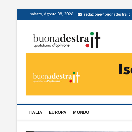
Skip
sabato, Agosto 08, 2026
redazione@buonadestra.it
to
content
Buona
QUOTIDIANO D
ITALIA
EUROPA
MONDO