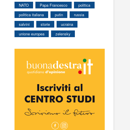
NATO
Papa Francesco
politica
politica italiana
putin
russia
salvini
storie
ucraina
unione europea
zelensky