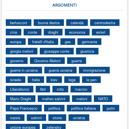
ARGOMENTI
berlusconi
buona destra
calenda
centrodestra
cina
conte
draghi
economia
esteri
europa
fratelli d'italia
gas
germania
giorgia meloni
giuseppe conte
giustizia
governo
Governo Meloni
guerra
guerra in ucraina
guerra ucraina
immigrazione
israele
italia
kiev
lega
le pen
Liberalismo
libri
m5s
macron
Mario Draghi
matteo salvini
meloni
NATO
Papa Francesco
politica
politica italiana
putin
russia
salvini
storie
ucraina
unione europea
zelensky