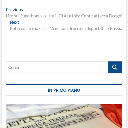
Navigazione
Previous
Previous
post:
Lite sul Superbonus, slitta il Dl Aiuti bis: Conte attacca Draghi
articoli
Next
Next
post:
Putin come i nazisti: 2,5 milioni di ucraini deportati in Russia
Cerca
IN PRIMO PIANO