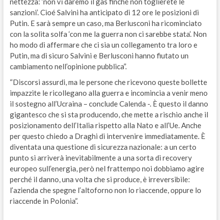
nettezza: ‘non vi daremo il gas finché non toglierete le
sanzioni’. Cioé Salvini ha anticipato di 12 ore le posizioni di
Putin. E sarà sempre un caso, ma Berlusconi ha ricominciato
con la solita solfa ‘con me la guerra non ci sarebbe stata’. Non
ho modo di affermare che ci sia un collegamento tra loro e
Putin, ma di sicuro Salvini e Berlusconi hanno fiutato un
cambiamento nell’opinione pubblica”.
“Discorsi assurdi, ma le persone che ricevono queste bollette
impazzite le ricollegano alla guerra e incomincia a venir meno
il sostegno all’Ucraina – conclude Calenda -. È questo il danno
gigantesco che si sta producendo, che mette a rischio anche il
posizionamento dell’Italia rispetto alla Nato e all’Ue. Anche
per questo chiedo a Draghi di intervenire immediatamente. È
diventata una questione di sicurezza nazionale: a un certo
punto si arriverà inevitabilmente a una sorta di recovery
europeo sull’energia, però nel frattempo noi dobbiamo agire
perché il danno, una volta che si produce, è irreversibile:
l’azienda che spegne l’altoforno non lo riaccende, oppure lo
riaccende in Polonia”.