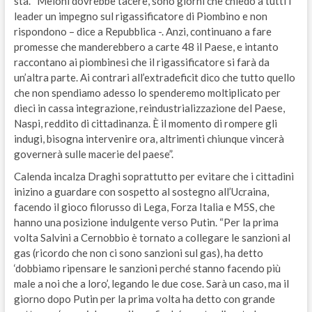
sta. “Meloni dovrebbe tacere, sono giorni che chiedo a tutti i
leader un impegno sul rigassificatore di Piombino e non
rispondono – dice a Repubblica -. Anzi, continuano a fare
promesse che manderebbero a carte 48 il Paese, e intanto
raccontano ai piombinesi che il rigassificatore si farà da
un’altra parte. Ai contrari all’extradeficit dico che tutto quello
che non spendiamo adesso lo spenderemo moltiplicato per
dieci in cassa integrazione, reindustrializzazione del Paese,
Naspi, reddito di cittadinanza. È il momento di rompere gli
indugi, bisogna intervenire ora, altrimenti chiunque vincerà
governerà sulle macerie del paese”.
Calenda incalza Draghi soprattutto per evitare che i cittadini
inizino a guardare con sospetto al sostegno all’Ucraina,
facendo il gioco filorusso di Lega, Forza Italia e M5S, che
hanno una posizione indulgente verso Putin. “Per la prima
volta Salvini a Cernobbio è tornato a collegare le sanzioni al
gas (ricordo che non ci sono sanzioni sul gas), ha detto
‘dobbiamo ripensare le sanzioni perché stanno facendo più
male a noi che a loro’, legando le due cose. Sarà un caso, ma il
giorno dopo Putin per la prima volta ha detto con grande