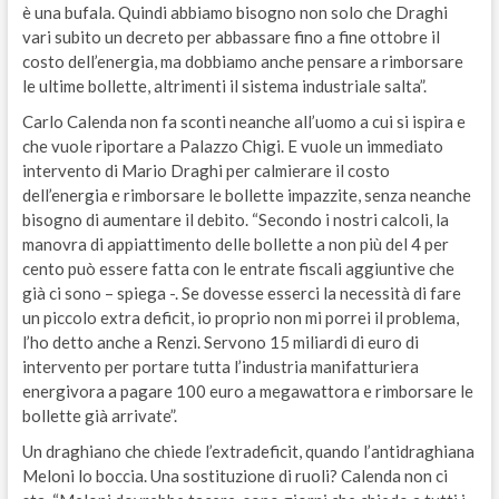
è una bufala. Quindi abbiamo bisogno non solo che Draghi
vari subito un decreto per abbassare fino a fine ottobre il
costo dell’energia, ma dobbiamo anche pensare a rimborsare
le ultime bollette, altrimenti il sistema industriale salta”.
Carlo Calenda non fa sconti neanche all’uomo a cui si ispira e
che vuole riportare a Palazzo Chigi. E vuole un immediato
intervento di Mario Draghi per calmierare il costo
dell’energia e rimborsare le bollette impazzite, senza neanche
bisogno di aumentare il debito. “Secondo i nostri calcoli, la
manovra di appiattimento delle bollette a non più del 4 per
cento può essere fatta con le entrate fiscali aggiuntive che
già ci sono – spiega -. Se dovesse esserci la necessità di fare
un piccolo extra deficit, io proprio non mi porrei il problema,
l’ho detto anche a Renzi. Servono 15 miliardi di euro di
intervento per portare tutta l’industria manifatturiera
energivora a pagare 100 euro a megawattora e rimborsare le
bollette già arrivate”.
Un draghiano che chiede l’extradeficit, quando l’antidraghiana
Meloni lo boccia. Una sostituzione di ruoli? Calenda non ci