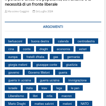
necessità di un fronte liberale
Massimo Gaggini
16 Luglio 2024
ARGOMENTI
berlusconi
buona destra
calenda
centrodestra
cina
conte
draghi
economia
esteri
europa
fratelli d'italia
gas
germania
giorgia meloni
giuseppe conte
giustizia
governo
Governo Meloni
guerra
guerra in ucraina
guerra ucraina
immigrazione
israele
italia
kiev
lega
le pen
Liberalismo
libri
m5s
macron
Mario Draghi
matteo salvini
meloni
NATO