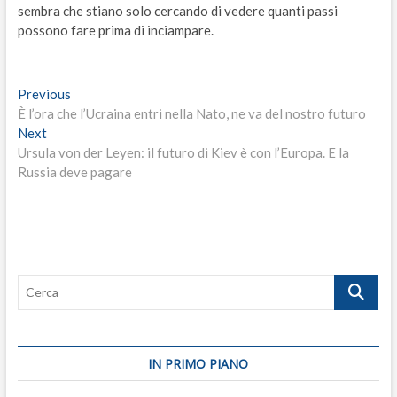
sembra che stiano solo cercando di vedere quanti passi
possono fare prima di inciampare.
Navigazione
Previous
Previous
post:
È l’ora che l’Ucraina entri nella Nato, ne va del nostro futuro
articoli
Next
Next
post:
Ursula von der Leyen: il futuro di Kiev è con l’Europa. E la
Russia deve pagare
Cerca
IN PRIMO PIANO