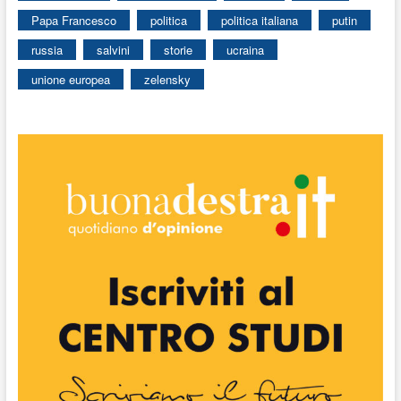
Papa Francesco
politica
politica italiana
putin
russia
salvini
storie
ucraina
unione europea
zelensky