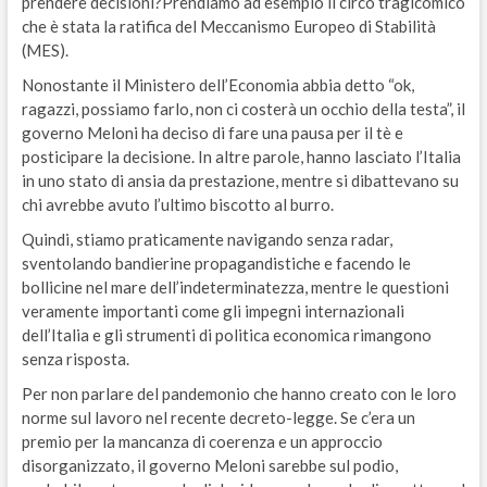
prendere decisioni?Prendiamo ad esempio il circo tragicomico
che è stata la ratifica del Meccanismo Europeo di Stabilità
(MES).
Nonostante il Ministero dell’Economia abbia detto “ok,
ragazzi, possiamo farlo, non ci costerà un occhio della testa”, il
governo Meloni ha deciso di fare una pausa per il tè e
posticipare la decisione. In altre parole, hanno lasciato l’Italia
in uno stato di ansia da prestazione, mentre si dibattevano su
chi avrebbe avuto l’ultimo biscotto al burro​​.
Quindi, stiamo praticamente navigando senza radar,
sventolando bandierine propagandistiche e facendo le
bollicine nel mare dell’indeterminatezza, mentre le questioni
veramente importanti come gli impegni internazionali
dell’Italia e gli strumenti di politica economica rimangono
senza risposta​.
Per non parlare del pandemonio che hanno creato con le loro
norme sul lavoro nel recente decreto-legge. Se c’era un
premio per la mancanza di coerenza e un approccio
disorganizzato, il governo Meloni sarebbe sul podio,