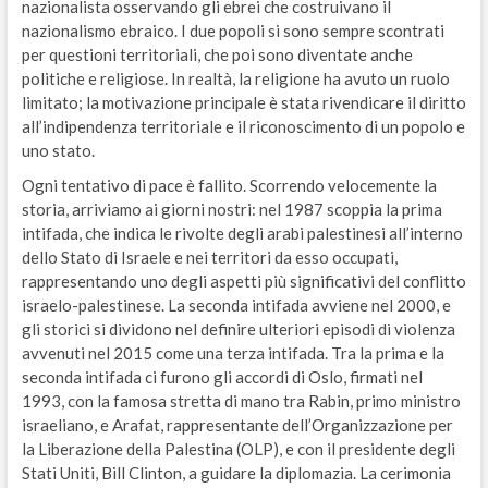
nazionalista osservando gli ebrei che costruivano il
nazionalismo ebraico. I due popoli si sono sempre scontrati
per questioni territoriali, che poi sono diventate anche
politiche e religiose. In realtà, la religione ha avuto un ruolo
limitato; la motivazione principale è stata rivendicare il diritto
all’indipendenza territoriale e il riconoscimento di un popolo e
uno stato.
Ogni tentativo di pace è fallito. Scorrendo velocemente la
storia, arriviamo ai giorni nostri: nel 1987 scoppia la prima
intifada, che indica le rivolte degli arabi palestinesi all’interno
dello Stato di Israele e nei territori da esso occupati,
rappresentando uno degli aspetti più significativi del conflitto
israelo-palestinese. La seconda intifada avviene nel 2000, e
gli storici si dividono nel definire ulteriori episodi di violenza
avvenuti nel 2015 come una terza intifada. Tra la prima e la
seconda intifada ci furono gli accordi di Oslo, firmati nel
1993, con la famosa stretta di mano tra Rabin, primo ministro
israeliano, e Arafat, rappresentante dell’Organizzazione per
la Liberazione della Palestina (OLP), e con il presidente degli
Stati Uniti, Bill Clinton, a guidare la diplomazia. La cerimonia