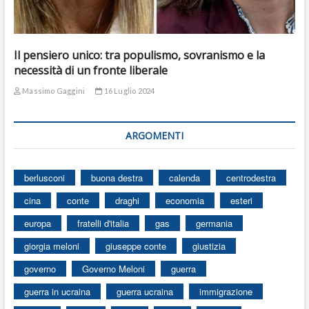
Il pensiero unico: tra populismo, sovranismo e la
necessità di un fronte liberale
Massimo Gaggini
16 Luglio 2024
ARGOMENTI
berlusconi
buona destra
calenda
centrodestra
cina
conte
draghi
economia
esteri
europa
fratelli d'italia
gas
germania
giorgia meloni
giuseppe conte
giustizia
governo
Governo Meloni
guerra
guerra in ucraina
guerra ucraina
immigrazione