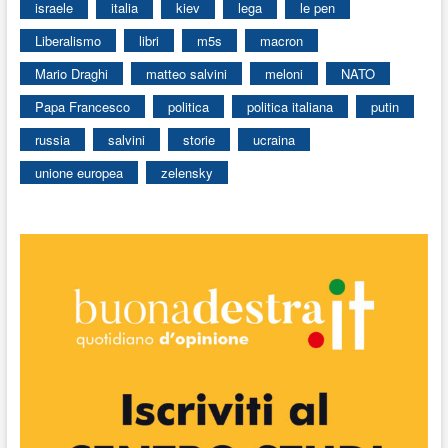
israele
italia
kiev
lega
le pen
Liberalismo
libri
m5s
macron
Mario Draghi
matteo salvini
meloni
NATO
Papa Francesco
politica
politica italiana
putin
russia
salvini
storie
ucraina
unione europea
zelensky