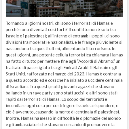
Tornando ai giorni nostri, chi sono i terroristi di Hamas e
perché sono diventati così forti? Il conflitto non è solo tra
Israele e i palestinesi; all’interno di entrambi i popoli, ci sono
divisioni tra moderati e nazionalisti, e le frange più violente si
nascondono tra questi ultimi, alimentando il terrorismo. In
questi giorni, una potente cellula terroristica chiamata Hamas
ha fatto di tutto per mettere fine agli “Accordi di Abramo,” un
trattato di pace siglato tra gli Emirati Arabi, il Bahrain e gli
Stati Uniti, rafforzato nel marzo del 2023. Hamas è contraria
a questo accordo ed è così che ha iniziato a uccidere centinaia
di israeliani. Tra questi, molti giovani ragazzi che stavano
ballando in un rave party sono stati uccisi, e altri sono stati
rapiti dai terroristi di Hamas. Lo scopo dei terroristi è
incendiare ogni cosa per costringere Israele a rispondere, e
ciò è avvenuto, causando la morte di centinaia di palestinesi.
Inoltre, Hamas ha messo in difficoltà le diplomazie del mondo
e gli ambasciatori che stavano cercando di promuovere la