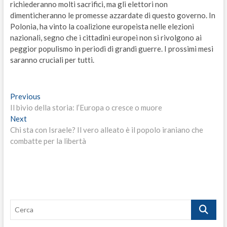
richiederanno molti sacrifici, ma gli elettori non
dimenticheranno le promesse azzardate di questo governo. In
Polonia, ha vinto la coalizione europeista nelle elezioni
nazionali, segno che i cittadini europei non si rivolgono ai
peggior populismo in periodi di grandi guerre. I prossimi mesi
saranno cruciali per tutti.
Navigazione
Previous
Previous
post:
Il bivio della storia: l’Europa o cresce o muore
articoli
Next
Next
post:
Chi sta con Israele? Il vero alleato è il popolo iraniano che
combatte per la libertà
Cerca