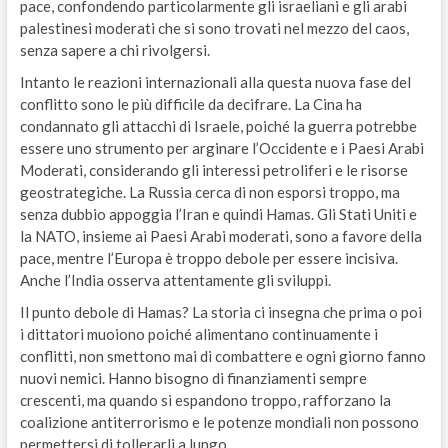
pace, confondendo particolarmente gli israeliani e gli arabi
palestinesi moderati che si sono trovati nel mezzo del caos,
senza sapere a chi rivolgersi.
Intanto le reazioni internazionali alla questa nuova fase del
conflitto sono le più difficile da decifrare. La Cina ha
condannato gli attacchi di Israele, poiché la guerra potrebbe
essere uno strumento per arginare l’Occidente e i Paesi Arabi
Moderati, considerando gli interessi petroliferi e le risorse
geostrategiche. La Russia cerca di non esporsi troppo, ma
senza dubbio appoggia l’Iran e quindi Hamas. Gli Stati Uniti e
la NATO, insieme ai Paesi Arabi moderati, sono a favore della
pace, mentre l’Europa è troppo debole per essere incisiva.
Anche l’India osserva attentamente gli sviluppi.
Il punto debole di Hamas? La storia ci insegna che prima o poi
i dittatori muoiono poiché alimentano continuamente i
conflitti, non smettono mai di combattere e ogni giorno fanno
nuovi nemici. Hanno bisogno di finanziamenti sempre
crescenti, ma quando si espandono troppo, rafforzano la
coalizione antiterrorismo e le potenze mondiali non possono
permettersi di tollerarli a lungo.