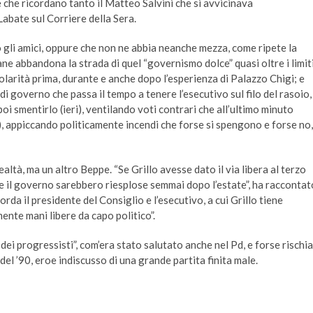
e che ricordano tanto il Matteo Salvini che si avvicinava
bate sul Corriere della Sera.
gli amici, oppure che non ne abbia neanche mezza, come ripete la
ane abbandona la strada di quel “governismo dolce” quasi oltre i limit
olarità prima, durante e anche dopo l’esperienza di Palazzo Chigi; e
i governo che passa il tempo a tenere l’esecutivo sul filo del rasoio,
i smentirlo (ieri), ventilando voti contrari che all’ultimo minuto
a), appiccando politicamente incendi che forse si spengono e forse no,
altà, ma un altro Beppe. “Se Grillo avesse dato il via libera al terzo
 e il governo sarebbero riesplose semmai dopo l’estate”, ha raccontat
rda il presidente del Consiglio e l’esecutivo, a cui Grillo tiene
mente mani libere da capo politico”.
ei progressisti”, com’era stato salutato anche nel Pd, e forse rischia
 del ’90, eroe indiscusso di una grande partita finita male.