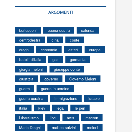
ARGOMENTI
berlusconi
buona destra
calenda
centrodestra
cina
conte
draghi
economia
esteri
europa
fratelli d'italia
gas
germania
giorgia meloni
giuseppe conte
giustizia
governo
Governo Meloni
guerra
guerra in ucraina
guerra ucraina
immigrazione
israele
italia
kiev
lega
le pen
Liberalismo
libri
m5s
macron
Mario Draghi
matteo salvini
meloni