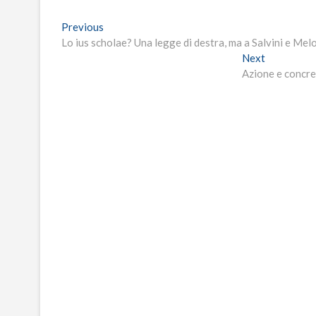
Navigazione
Previous
Previous
post:
Lo ius scholae? Una legge di destra, ma a Salvini e Mel
articoli
Next
Next
post:
Azione e concre