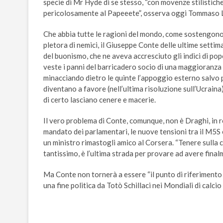
specie di Mr Hyde di se stesso, “con movenze stilistich
pericolosamente al Papeeete”, osserva oggi Tommaso La
Che abbia tutte le ragioni del mondo, come sostengono 
pletora di nemici, il Giuseppe Conte delle ultime settim
del buonismo, che ne aveva accresciuto gli indici di pop
veste i panni del barricadero socio di una maggioranza d
minacciando dietro le quinte l’appoggio esterno salvo po
diventano a favore (nell’ultima risoluzione sull’Ucrain
di certo lasciano cenere e macerie.
Il vero problema di Conte, comunque, non è Draghi, in re
mandato dei parlamentari, le nuove tensioni tra il M5S
un ministro rimastogli amico al Corsera. “Tenere sulla co
tantissimo, è l’ultima strada per provare ad avere final
Ma Conte non tornerà a essere “il punto di riferimento d
una fine politica da Totò Schillaci nei Mondiali di calcio