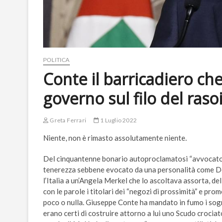
POLITICA
Conte il barricadiero che
governo sul filo del raso
Greta Ferrari
1 Luglio 2022
Niente, non è rimasto assolutamente niente.
Del cinquantenne bonario autoproclamatosi “avvocato d
tenerezza sebbene evocato da una personalità come D
l’Italia a un’Angela Merkel che lo ascoltava assorta, 
con le parole i titolari dei “negozi di prossimità” e pro
poco o nulla. Giuseppe Conte ha mandato in fumo i sog
erano certi di costruire attorno a lui uno Scudo crocia