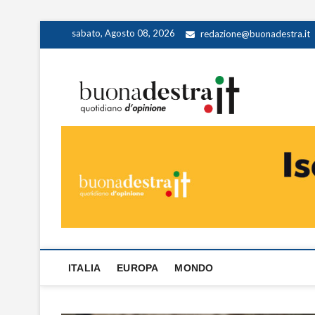
Skip
sabato, Agosto 08, 2026
redazione@buonadestra.it
to
content
Buona
QUOTIDIANO D
ITALIA
EUROPA
MONDO