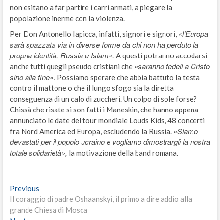
non esitano a far partire i carri armati, a piegare la
popolazione inerme con la violenza.
«l’Europa
Per Don Antonello Iapicca, infatti, signori e signori,
sarà spazzata via in diverse forme da chi non ha perduto la
propria identità, Russia e Islam».
A questi potranno accodarsi
«saranno fedeli a Cristo
anche tutti quegli pseudo cristiani che
sino alla fine».
Possiamo sperare che abbia battuto la testa
contro il mattone o che il lungo sfogo sia la diretta
conseguenza di un calo di zuccheri. Un colpo di sole forse?
Chissà che risate si son fatti i Maneskin, che hanno appena
annunciato le date del tour mondiale Louds Kids, 48 concerti
«Siamo
fra Nord America ed Europa, escludendo la Russia.
devastati per il popolo ucraino e vogliamo dimostrargli la nostra
totale solidarietà»,
la motivazione della band romana.
Navigazione
Previous
Previous
post:
Il coraggio di padre Oshaanskyi, il primo a dire addio alla
articoli
grande Chiesa di Mosca
Next