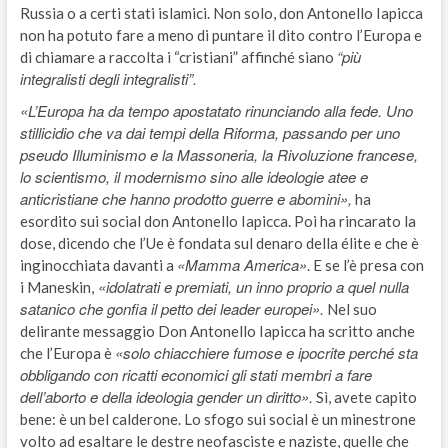
Russia o a certi stati islamici. Non solo, don Antonello Iapicca
non ha potuto fare a meno di puntare il dito contro l’Europa e
“più
di chiamare a raccolta i “cristiani” affinché siano
integralisti degli integralisti”.
«L’Europa ha da tempo apostatato rinunciando alla fede. Uno
stillicidio che va dai tempi della Riforma, passando per uno
pseudo Illuminismo e la Massoneria, la Rivoluzione francese,
lo scientismo, il modernismo sino alle ideologie atee e
anticristiane che hanno prodotto guerre e abomini»,
ha
esordito sui social don Antonello Iapicca. Poi ha rincarato la
dose, dicendo che l’Ue è fondata sul denaro della élite e che è
«Mamma America»
inginocchiata davanti a
. E se l’è presa con
«idolatrati e premiati, un inno proprio a quel nulla
i Maneskin,
satanico che gonfia il petto dei leader europei».
Nel suo
delirante messaggio Don Antonello Iapicca ha scritto anche
«solo chiacchiere fumose e ipocrite perché sta
che l’Europa è
obbligando con ricatti economici gli stati membri a fare
dell’aborto e della ideologia gender un diritto».
Sì, avete capito
bene: è un bel calderone. Lo sfogo sui social è un minestrone
volto ad esaltare le destre neofasciste e naziste, quelle che