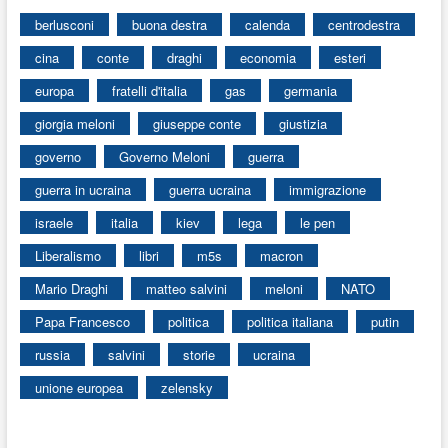
berlusconi
buona destra
calenda
centrodestra
cina
conte
draghi
economia
esteri
europa
fratelli d'italia
gas
germania
giorgia meloni
giuseppe conte
giustizia
governo
Governo Meloni
guerra
guerra in ucraina
guerra ucraina
immigrazione
israele
italia
kiev
lega
le pen
Liberalismo
libri
m5s
macron
Mario Draghi
matteo salvini
meloni
NATO
Papa Francesco
politica
politica italiana
putin
russia
salvini
storie
ucraina
unione europea
zelensky