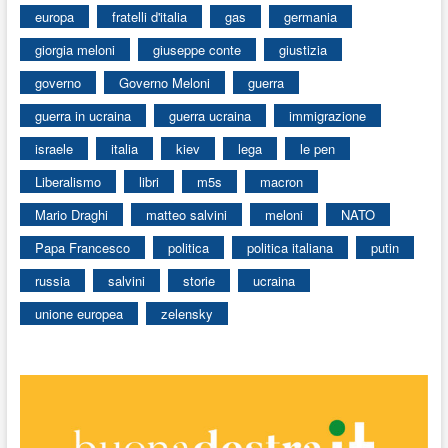
europa
fratelli d'italia
gas
germania
giorgia meloni
giuseppe conte
giustizia
governo
Governo Meloni
guerra
guerra in ucraina
guerra ucraina
immigrazione
israele
italia
kiev
lega
le pen
Liberalismo
libri
m5s
macron
Mario Draghi
matteo salvini
meloni
NATO
Papa Francesco
politica
politica italiana
putin
russia
salvini
storie
ucraina
unione europea
zelensky