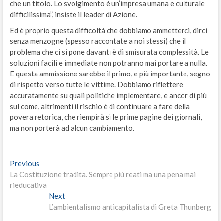
che un titolo. Lo svolgimento è un’impresa umana e culturale
difficilissima”, insiste il leader di Azione.
Ed è proprio questa difficoltà che dobbiamo ammetterci, dirci
senza menzogne (spesso raccontate a noi stessi) che il
problema che ci si pone davanti è di smisurata complessità. Le
soluzioni facili e immediate non potranno mai portare a nulla.
E questa ammissione sarebbe il primo, e più importante, segno
di rispetto verso tutte le vittime. Dobbiamo riflettere
accuratamente su quali politiche implementare, e ancor di più
sul come, altrimenti il rischio è di continuare a fare della
povera retorica, che riempirà sì le prime pagine dei giornali,
ma non porterà ad alcun cambiamento.
Navigazione
Previous
Previous
post:
La Costituzione tradita. Sempre più reati ma una pena mai
articoli
rieducativa
Next
Next
post:
L’ambientalismo anticapitalista di Greta Thunberg