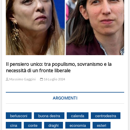
Il pensiero unico: tra populismo, sovranismo e la
necessità di un fronte liberale
Massimo Gaggini
16 Luglio 2024
ARGOMENTI
berlusconi
buona destra
calenda
centrodestra
cina
conte
draghi
economia
esteri