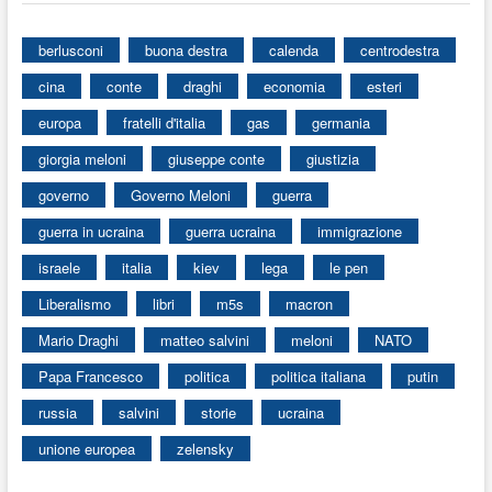
berlusconi
buona destra
calenda
centrodestra
cina
conte
draghi
economia
esteri
europa
fratelli d'italia
gas
germania
giorgia meloni
giuseppe conte
giustizia
governo
Governo Meloni
guerra
guerra in ucraina
guerra ucraina
immigrazione
israele
italia
kiev
lega
le pen
Liberalismo
libri
m5s
macron
Mario Draghi
matteo salvini
meloni
NATO
Papa Francesco
politica
politica italiana
putin
russia
salvini
storie
ucraina
unione europea
zelensky