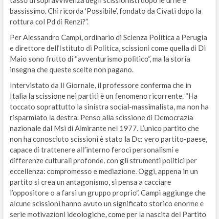
tasso di sopravvivenza degli scissionisti dopo le urne è
bassissimo. Chi ricorda ‘Possibile’, fondato da Civati dopo la
rottura col Pd di Renzi?”.
Per Alessandro Campi, ordinario di Scienza Politica a Perugia
e direttore dell’Istituto di Politica, scissioni come quella di Di
Maio sono frutto di “avventurismo politico”, ma la storia
insegna che queste scelte non pagano.
Intervistato da Il Giornale, il professore conferma che in
Italia la scissione nei partiti è un fenomeno ricorrente. “Ha
toccato soprattutto la sinistra social-massimalista, ma non ha
risparmiato la destra. Penso alla scissione di Democrazia
nazionale dal Msi di Almirante nel 1977. L’unico partito che
non ha conosciuto scissioni è stato la Dc: vero partito-paese,
capace di trattenere all’interno feroci personalismi e
differenze culturali profonde, con gli strumenti politici per
eccellenza: compromesso e mediazione. Oggi, appena in un
partito si crea un antagonismo, si pensa a cacciare
l’oppositore o a farsi un gruppo proprio”. Campi aggiunge che
alcune scissioni hanno avuto un significato storico enorme e
serie motivazioni ideologiche, come per la nascita del Partito