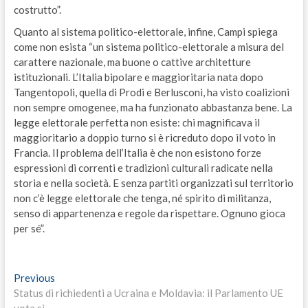
costrutto”.
Quanto al sistema politico-elettorale, infine, Campi spiega
come non esista “un sistema politico-elettorale a misura del
carattere nazionale, ma buone o cattive architetture
istituzionali. L’Italia bipolare e maggioritaria nata dopo
Tangentopoli, quella di Prodi e Berlusconi, ha visto coalizioni
non sempre omogenee, ma ha funzionato abbastanza bene. La
legge elettorale perfetta non esiste: chi magnificava il
maggioritario a doppio turno si è ricreduto dopo il voto in
Francia. Il problema dell’Italia è che non esistono forze
espressioni di correnti e tradizioni culturali radicate nella
storia e nella società. E senza partiti organizzati sul territorio
non c’è legge elettorale che tenga, né spirito di militanza,
senso di appartenenza e regole da rispettare. Ognuno gioca
per sé”.
Navigazione
Previous
Previous
post:
Status di richiedenti a Ucraina e Moldavia: il Parlamento UE
articoli