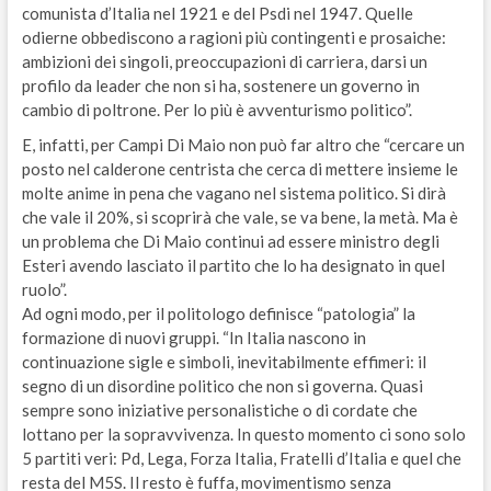
comunista d’Italia nel 1921 e del Psdi nel 1947. Quelle
odierne obbediscono a ragioni più contingenti e prosaiche:
ambizioni dei singoli, preoccupazioni di carriera, darsi un
profilo da leader che non si ha, sostenere un governo in
cambio di poltrone. Per lo più è avventurismo politico”.
E, infatti, per Campi Di Maio non può far altro che “cercare un
posto nel calderone centrista che cerca di mettere insieme le
molte anime in pena che vagano nel sistema politico. Si dirà
che vale il 20%, si scoprirà che vale, se va bene, la metà. Ma è
un problema che Di Maio continui ad essere ministro degli
Esteri avendo lasciato il partito che lo ha designato in quel
ruolo”.
Ad ogni modo, per il politologo definisce “patologia” la
formazione di nuovi gruppi. “In Italia nascono in
continuazione sigle e simboli, inevitabilmente effimeri: il
segno di un disordine politico che non si governa. Quasi
sempre sono iniziative personalistiche o di cordate che
lottano per la sopravvivenza. In questo momento ci sono solo
5 partiti veri: Pd, Lega, Forza Italia, Fratelli d’Italia e quel che
resta del M5S. Il resto è fuffa, movimentismo senza