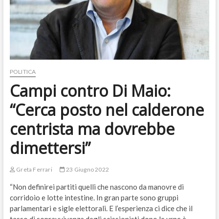
POLITICA
Campi contro Di Maio:
“Cerca posto nel calderone
centrista ma dovrebbe
dimettersi”
Greta Ferrari
23 Giugno 2022
“Non definirei partiti quelli che nascono da manovre di
corridoio e lotte intestine. In gran parte sono gruppi
parlamentari e sigle elettorali. E l’esperienza ci dice che il