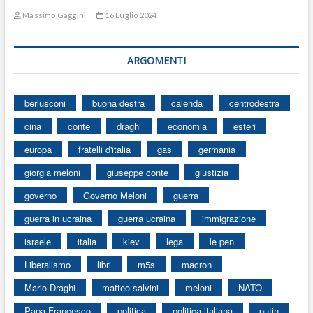
Massimo Gaggini
16 Luglio 2024
ARGOMENTI
berlusconi
buona destra
calenda
centrodestra
cina
conte
draghi
economia
esteri
europa
fratelli d'italia
gas
germania
giorgia meloni
giuseppe conte
giustizia
governo
Governo Meloni
guerra
guerra in ucraina
guerra ucraina
immigrazione
israele
italia
kiev
lega
le pen
Liberalismo
libri
m5s
macron
Mario Draghi
matteo salvini
meloni
NATO
Papa Francesco
politica
politica italiana
putin