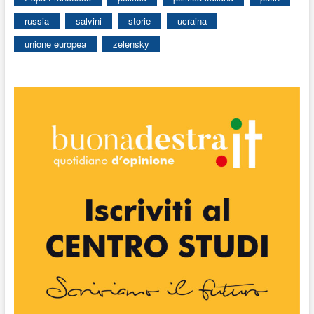
russia
salvini
storie
ucraina
unione europea
zelensky