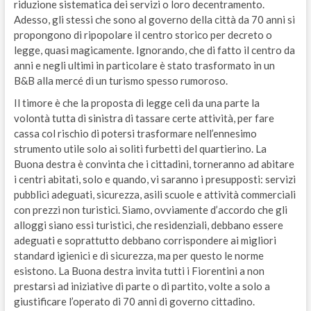
riduzione sistematica dei servizi o loro decentramento.
Adesso, gli stessi che sono al governo della città da 70 anni si
propongono di ripopolare il centro storico per decreto o
legge, quasi magicamente. Ignorando, che di fatto il centro da
anni e negli ultimi in particolare è stato trasformato in un
B&B alla mercé di un turismo spesso rumoroso.
Il timore è che la proposta di legge celi da una parte la
volontà tutta di sinistra di tassare certe attività, per fare
cassa col rischio di potersi trasformare nell’ennesimo
strumento utile solo ai soliti furbetti del quartierino. La
Buona destra è convinta che i cittadini, torneranno ad abitare
i centri abitati, solo e quando, vi saranno i presupposti: servizi
pubblici adeguati, sicurezza, asili scuole e attività commerciali
con prezzi non turistici. Siamo, ovviamente d’accordo che gli
alloggi siano essi turistici, che residenziali, debbano essere
adeguati e soprattutto debbano corrispondere ai migliori
standard igienici e di sicurezza, ma per questo le norme
esistono. La Buona destra invita tutti i Fiorentini a non
prestarsi ad iniziative di parte o di partito, volte a solo a
giustificare l’operato di 70 anni di governo cittadino.