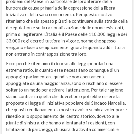
problemi del Paese, in particolare del proliferare della
burocrazia causa primaria della depressione della libera
iniziativa e della sana concorrenza. Per questo motivo
riteniamo che sia spesso più utile continuare sulla strada della
deregulation e sulla razionalizzazione delle norme esistenti,
prima di legiferare. L’Italia è il Paese delle 110.000 leggi e dei
33.000 regi decreti tutt’ora in vigore, norme che spesso
vengano eluse o semplicemente ignorate quando addirittura
non entrano in contrapposizione tra loro.
Ecco perché riteniamo il ricorso alle leggi popolari una
estrema ratio, in quanto esse necessitano comunque di un
appoggio parlamentare quindi se non apertamente
appoggiate da una maggioranza, sono o rischiano di essere
soltanto un modo per attirare l’attenzione. Per tale ragione
siamo contrari a quella che dovrebbe o potrebbe essere la
proposta di legge di iniziativa popolare del Sindaco Nardella,
che quasi freudianamente a nostro avviso sembra voler porre
rimedio allo spopolamento del centro storico, dovuto alle
giunte di sinistra, che hanno allontanato i residenti, con
limitazioni di parcheggi, chiusura di attività commerciali e