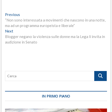
Navigazione
Previous
Previous
post:
“Non sono interessata a movimenti che nascono in una notte,
articoli
ma ad un programma europeista e liberale”
Next
Next
post:
Blogger negano la violenza sulle donne ma la Lega li invita in
audizione in Senato
Cerca
IN PRIMO PIANO