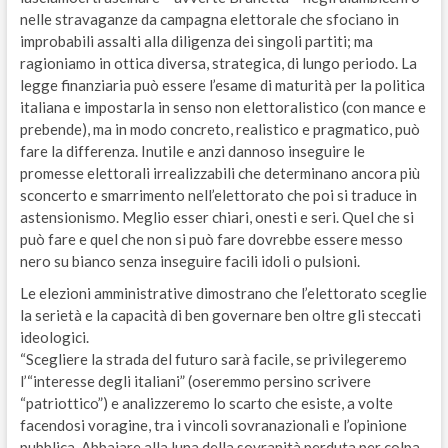
nelle stravaganze da campagna elettorale che sfociano in
improbabili assalti alla diligenza dei singoli partiti; ma
ragioniamo in ottica diversa, strategica, di lungo periodo. La
legge finanziaria può essere l’esame di maturità per la politica
italiana e impostarla in senso non elettoralistico (con mance e
prebende), ma in modo concreto, realistico e pragmatico, può
fare la differenza. Inutile e anzi dannoso inseguire le
promesse elettorali irrealizzabili che determinano ancora più
sconcerto e smarrimento nell’elettorato che poi si traduce in
astensionismo. Meglio esser chiari, onesti e seri. Quel che si
può fare e quel che non si può fare dovrebbe essere messo
nero su bianco senza inseguire facili idoli o pulsioni.
Le elezioni amministrative dimostrano che l’elettorato sceglie
la serietà e la capacità di ben governare ben oltre gli steccati
ideologici.
“Scegliere la strada del futuro sarà facile, se privilegeremo
l’“interesse degli italiani” (oseremmo persino scrivere
“patriottico”) e analizzeremo lo scarto che esiste, a volte
facendosi voragine, tra i vincoli sovranazionali e l’opinione
pubblica. Abbaiare alla luna della sovranità perduta per colpa