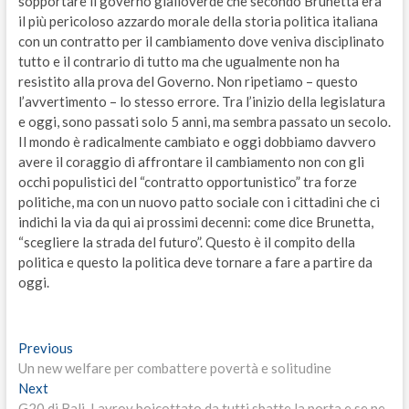
sopportare il governo gialloverde che secondo Brunetta era
il più pericoloso azzardo morale della storia politica italiana
con un contratto per il cambiamento dove veniva disciplinato
tutto e il contrario di tutto ma che ugualmente non ha
resistito alla prova del Governo. Non ripetiamo – questo
l’avvertimento – lo stesso errore. Tra l’inizio della legislatura
e oggi, sono passati solo 5 anni, ma sembra passato un secolo.
Il mondo è radicalmente cambiato e oggi dobbiamo davvero
avere il coraggio di affrontare il cambiamento non con gli
occhi populistici del “contratto opportunistico” tra forze
politiche, ma con un nuovo patto sociale con i cittadini che ci
indichi la via da qui ai prossimi decenni: come dice Brunetta,
“scegliere la strada del futuro”. Questo è il compito della
politica e questo la politica deve tornare a fare a partire da
oggi.
Navigazione
Previous
Previous
post:
Un new welfare per combattere povertà e solitudine
articoli
Next
Next
post:
G20 di Bali, Lavrov boicottato da tutti sbatte la porta e se ne