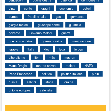
berlusconi
buona destra
calenda
centrodestra
cina
conte
draghi
economia
esteri
europa
fratelli d'italia
gas
germania
giorgia meloni
giuseppe conte
giustizia
governo
Governo Meloni
guerra
guerra in ucraina
guerra ucraina
immigrazione
israele
italia
kiev
lega
le pen
Liberalismo
libri
m5s
macron
Mario Draghi
matteo salvini
meloni
NATO
Papa Francesco
politica
politica italiana
putin
russia
salvini
storie
ucraina
unione europea
zelensky