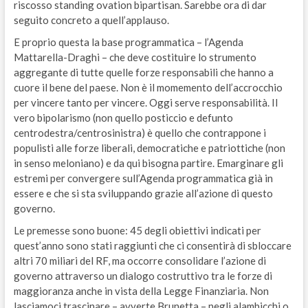
riscosso standing ovation bipartisan. Sarebbe ora di dar
seguito concreto a quell’applauso.
E proprio questa la base programmatica – l’Agenda
Mattarella-Draghi – che deve costituire lo strumento
aggregante di tutte quelle forze responsabili che hanno a
cuore il bene del paese. Non è il momemento dell’accrocchio
per vincere tanto per vincere. Oggi serve responsabilità. Il
vero bipolarismo (non quello posticcio e defunto
centrodestra/centrosinistra) è quello che contrappone i
populisti alle forze liberali, democratiche e patriottiche (non
in senso meloniano) e da qui bisogna partire. Emarginare gli
estremi per convergere sull’Agenda programmatica già in
essere e che si sta sviluppando grazie all’azione di questo
governo.
Le premesse sono buone: 45 degli obiettivi indicati per
quest’anno sono stati raggiunti che ci consentirà di sbloccare
altri 70 miliari del RF, ma occorre consolidare l’azione di
governo attraverso un dialogo costruttivo tra le forze di
maggioranza anche in vista della Legge Finanziaria. Non
lasciamoci trascinare – avverte Brunetta – negli alambicchi o