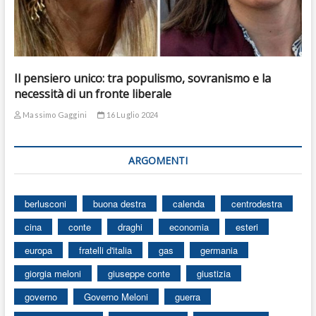
Il pensiero unico: tra populismo, sovranismo e la
necessità di un fronte liberale
Massimo Gaggini
16 Luglio 2024
ARGOMENTI
berlusconi
buona destra
calenda
centrodestra
cina
conte
draghi
economia
esteri
europa
fratelli d'italia
gas
germania
giorgia meloni
giuseppe conte
giustizia
governo
Governo Meloni
guerra