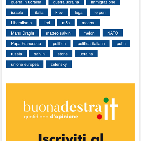
guerra in ucraina
guerra ucraina
immigrazione
israele
italia
kiev
lega
le pen
Liberalismo
libri
m5s
macron
Mario Draghi
matteo salvini
meloni
NATO
Papa Francesco
politica
politica italiana
putin
russia
salvini
storie
ucraina
unione europea
zelensky