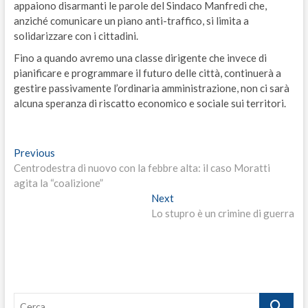
appaiono disarmanti le parole del Sindaco Manfredi che,
anziché comunicare un piano anti-traffico, si limita a
solidarizzare con i cittadini.
Fino a quando avremo una classe dirigente che invece di
pianificare e programmare il futuro delle città, continuerà a
gestire passivamente l’ordinaria amministrazione, non ci sarà
alcuna speranza di riscatto economico e sociale sui territori.
Navigazione
Previous
Previous
post:
Centrodestra di nuovo con la febbre alta: il caso Moratti
articoli
agita la “coalizione”
Next
Next
post:
Lo stupro è un crimine di guerra
Cerca