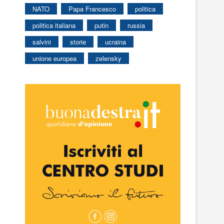
NATO
Papa Francesco
politica
politica italiana
putin
russia
salvini
storie
ucraina
unione europea
zelensky