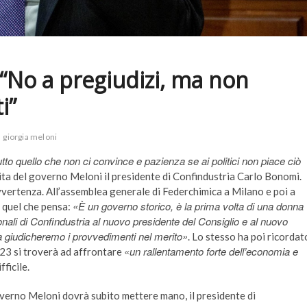
“No a pregiudizi, ma non
i”
giorgia meloni
to quello che non ci convince e pazienza se ai politici non piace ciò
ita del governo Meloni il presidente di Confindustria Carlo Bonomi.
vvertenza. All’assemblea generale di Federchimica a Milano e poi a
«È un governo storico, è la prima volta di una donna
 quel che pensa:
onali di Confindustria al nuovo presidente del Consiglio e al nuovo
 giudicheremo i provvedimenti nel merito»
. Lo stesso ha poi ricordat
«un rallentamento forte dell’economia e
2023 si troverà ad affrontare
ficile.
governo Meloni dovrà subito mettere mano, il presidente di