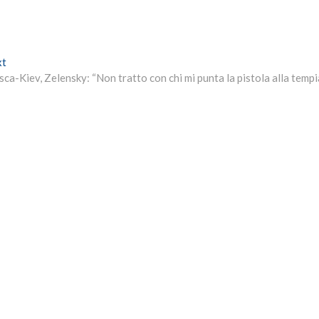
Next
xt
post:
ca-Kiev, Zelensky: “Non tratto con chi mi punta la pistola alla tempi