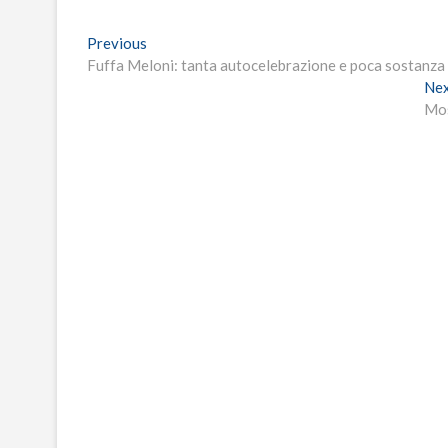
Navigazione
Previous
Previous
post:
Fuffa Meloni: tanta autocelebrazione e poca sostanza
articoli
Ne
Mos