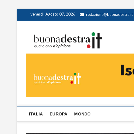
Skip
venerdì, Agosto 07, 2026
redazione@buonadestra.it
to
content
Buona
QUOTIDIANO D
ITALIA
EUROPA
MONDO