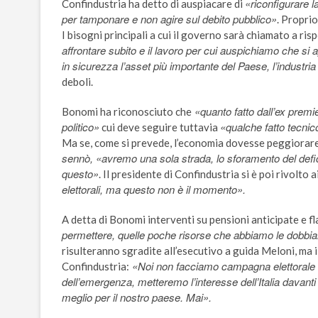
«riconfigurare l
Confindustria ha detto di auspiacare di
per tamponare e non agire sul debito pubblico»
. Propri
I bisogni principali a cui il governo sarà chiamato a 
affrontare subito e il lavoro per cui auspichiamo che s
in sicurezza l’asset più importante del Paese, l’industria 
deboli.
«quanto fatto dall’ex premi
Bonomi ha riconosciuto che
politico»
«qualche fatto tecnic
cui deve seguire tuttavia
Ma se, come si prevede, l’economia dovesse peggiorare,
sennò, «avremo una sola strada, lo sforamento del defici
questo»
. Il presidente di Confindustria si è poi rivolto a
elettorali, ma questo non è il momento».
A detta di Bonomi interventi su pensioni anticipate e f
permettere, quelle poche risorse che abbiamo le dobbia
risulteranno sgradite all’esecutivo a guida Meloni, ma il 
«Noi non facciamo campagna elettorale 
Confindustria:
dell’emergenza, metteremo l’interesse dell’Italia davant
meglio per il nostro paese. Mai».