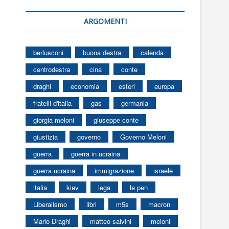
ARGOMENTI
berlusconi
buona destra
calenda
centrodestra
cina
conte
draghi
economia
esteri
europa
fratelli d'italia
gas
germania
giorgia meloni
giuseppe conte
giustizia
governo
Governo Meloni
guerra
guerra in ucraina
guerra ucraina
immigrazione
israele
italia
kiev
lega
le pen
Liberalismo
libri
m5s
macron
Mario Draghi
matteo salvini
meloni