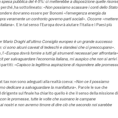
a spesa pubblica del 4-5%: ci metterebbe a disposizione quelle risors
«Non possiamo scassare i conti dello Stato
o perché, ha sottolineato:
«l’emergenza energia da
rispondere dovranno essere per Bonomi
i apra veramente un confronto governo-parti sociali». Occorre «mettere
italiana».
E in tal senso l’Europa dovrà aiutare l’Italia e i Paesi più
er Mario Draghi all’ultimo Consiglio europeo è un grande successo
o: ci sono alcuni caveat di tedeschi e olandesi che ci preoccupano».
«Europa dovrà fornire a tutti gli strumenti necessari per affrontarla»
 l’
t per salvaguardare l’economia italiana, mi auspico che non si arrivi
«Capisco la legittima aspirazione di rispondere alle promess
i partiti:
«Non ce li possiamo
lat tax non sono adeguati alla realtà coeva:
mo dedicare a salvaguardare la manifattura».
Parole le sue che
dirigente sul finale ha chiarito quello è che il senso della missione di
con le promesse, tutte le volte che suonano le campane
i ai nostri e non avremo timore di dire ciò che secondo noi sarebbe