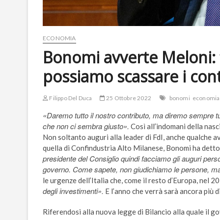
ECONOMIA
Bonomi avverte Meloni: 
possiamo scassare i cont
Filippo Del Duca
25 Ottobre 2022
bonomi
economia
«Daremo tutto il nostro contributo, ma diremo sempre tut
che non ci sembra giusto».
Così all’indomani della nasc
Non soltanto auguri alla leader di FdI, anche qualche a
quella di Confindustria Alto Milanese, Bonomi ha detto
presidente del Consiglio quindi facciamo gli auguri pers
governo. Come sapete, non giudichiamo le persone, ma
le urgenze dell’Italia che, come il resto d’Europa, nel 
degli investimenti».
E l’anno che verrà sarà ancora più dif
Riferendosi alla nuova legge di Bilancio alla quale il 