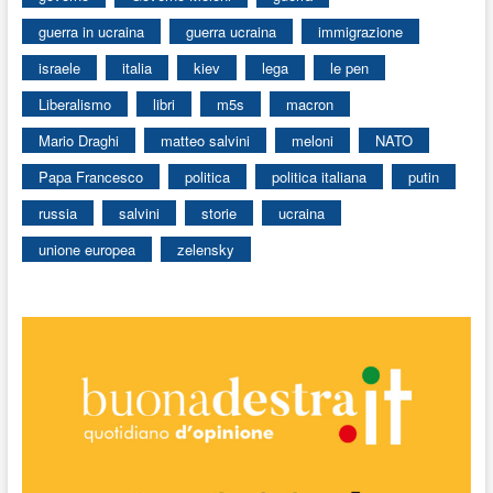
guerra in ucraina
guerra ucraina
immigrazione
israele
italia
kiev
lega
le pen
Liberalismo
libri
m5s
macron
Mario Draghi
matteo salvini
meloni
NATO
Papa Francesco
politica
politica italiana
putin
russia
salvini
storie
ucraina
unione europea
zelensky