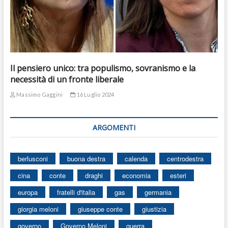
Il pensiero unico: tra populismo, sovranismo e la
necessità di un fronte liberale
Massimo Gaggini
16 Luglio 2024
ARGOMENTI
berlusconi
buona destra
calenda
centrodestra
cina
conte
draghi
economia
esteri
europa
fratelli d'italia
gas
germania
giorgia meloni
giuseppe conte
giustizia
governo
Governo Meloni
guerra