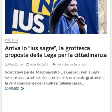
POLITICA
Arriva lo “ius sagre”, la grottesca
proposta della Lega per la cittadinanza
Pino Zulpo
6 Aprile 2022
ius scholae
lega nord
Scordatevi Dante, Macchiavelli o De Gasperi. Per la Lega,
sempre pronta ad emozionarci con le sue trovate grottesche,
la vera conoscenza della cultura italiana passa…
Arriva
Leggi tutto
lo
“ius
sagre”,
la
grottesca