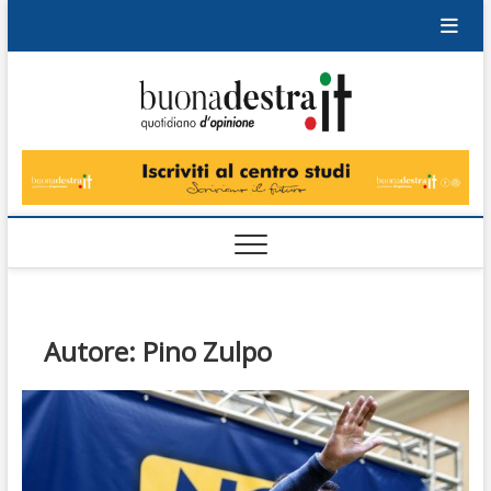
Skip
to
content
Buonad
QUOTIDIANO
DI OPINIONE
Autore:
Pino Zulpo