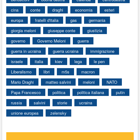
cina
conte
draghi
economia
esteri
europa
fratelli d'italia
gas
germania
giorgia meloni
giuseppe conte
giustizia
governo
Governo Meloni
guerra
guerra in ucraina
guerra ucraina
immigrazione
israele
italia
kiev
lega
le pen
Liberalismo
libri
m5s
macron
Mario Draghi
matteo salvini
meloni
NATO
Papa Francesco
politica
politica italiana
putin
russia
salvini
storie
ucraina
unione europea
zelensky