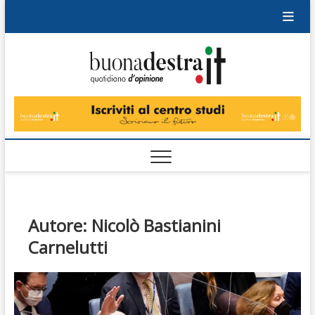
Skip
to
content
Buonad
QUOTIDIANO
DI OPINIONE
Autore:
Nicolò Bastianini
Carnelutti