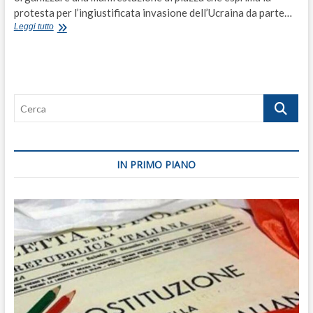
protesta per l’ingiustificata invasione dell’Ucraina da parte…
Perché
Leggi tutto
la
destra
non
è
capace
Cerca
di
scendere
in
piazza
contro
IN PRIMO PIANO
Putin?