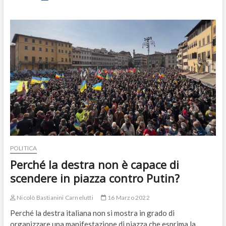
idea:
cacciare
la
Russia
dall’Onu.
Impossibile?
Sì,
ma…
POLITICA
Perché la destra non è capace di
scendere in piazza contro Putin?
Nicolò Bastianini Carnelutti
16 Marzo 2022
Perché la destra italiana non si mostra in grado di
organizzare una manifestazione di piazza che esprima la