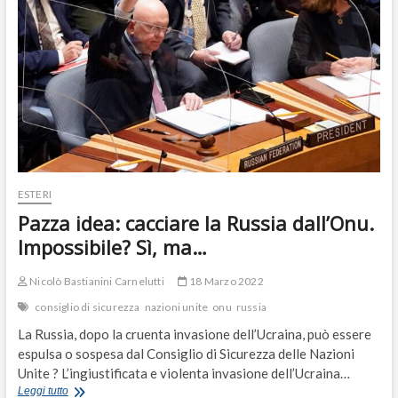
ESTERI
Pazza idea: cacciare la Russia dall’Onu.
Impossibile? Sì, ma…
Nicolò Bastianini Carnelutti
18 Marzo 2022
consiglio di sicurezza
nazioni unite
onu
russia
La Russia, dopo la cruenta invasione dell’Ucraina, può essere
espulsa o sospesa dal Consiglio di Sicurezza delle Nazioni
Unite ? L’ingiustificata e violenta invasione dell’Ucraina…
Pazza
Leggi tutto