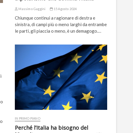
Massimo Gaggini
15 Agosto 2024
Chiunque continui a ragionare di destra e
sinistra, di campi più o meno larghi da entrambe
le parti, gli piaccia o meno, è un demagogo.…
i
go
IN PRIMO PIANO
zo
Perché l’Italia ha bisogno del