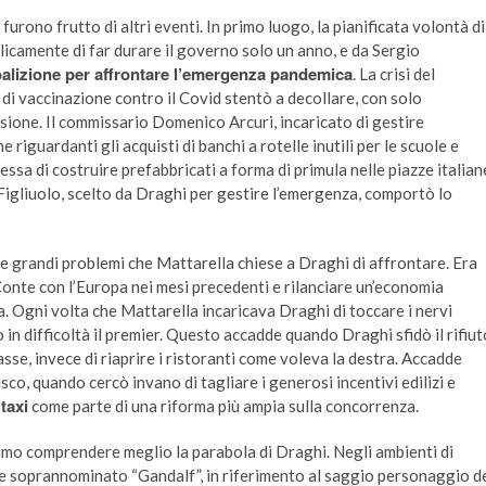
furono frutto di altri eventi. In primo luogo, la pianificata volontà di
licamente di far durare il governo solo un anno, e da Sergio
oalizione per affrontare l’emergenza pandemica
. La crisi del
di vaccinazione contro il Covid stentò a decollare, con solo
sione. Il commissario Domenico Arcuri, incaricato di gestire
e riguardanti gli acquisti di banchi a rotelle inutili per le scuole e
essa di costruire prefabbricati a forma di primula nelle piazze italian
igliuolo, scelto da Draghi per gestire l’emergenza, comportò lo
re grandi problemi che Mattarella chiese a Draghi di affrontare. Era
nte con l’Europa nei mesi precedenti e rilanciare un’economia
a. Ogni volta che Mattarella incaricava Draghi di toccare i nervi
o in difficoltà il premier. Questo accadde quando Draghi sfidò il rifiut
classe, invece di riaprire i ristoranti come voleva la destra. Accadde
co, quando cercò invano di tagliare i generosi incentivi edilizi e
 taxi
come parte di una riforma più ampia sulla concorrenza.
amo comprendere meglio la parabola di Draghi. Negli ambienti di
 soprannominato “Gandalf”, in riferimento al saggio personaggio d