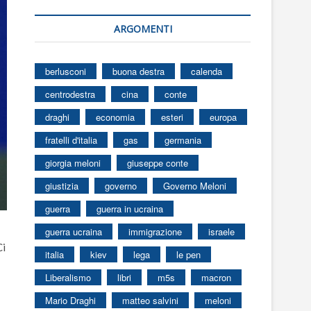
ARGOMENTI
berlusconi
buona destra
calenda
centrodestra
cina
conte
draghi
economia
esteri
europa
fratelli d'italia
gas
germania
giorgia meloni
giuseppe conte
giustizia
governo
Governo Meloni
guerra
guerra in ucraina
guerra ucraina
immigrazione
israele
Ci
italia
kiev
lega
le pen
Liberalismo
libri
m5s
macron
Mario Draghi
matteo salvini
meloni