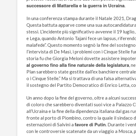
successore di Mattarella e la guerra in Ucraina
.
In una conferenza stampa durante il Natale 2021, Draghi
Questa battuta apparve come una sua autocandidatura. D
stessi. L’incidente più significativo avvenne il 19 lugli
e Lega, quando Antonio Tajani fece un lapsus, riferend
malafede”. Questo momento segnò la fine del sostegno 
l’intervista di De Masi, i problemi con i Cinque Stelle f
storia fu che Giorgia Meloni dovette assistere impotente
al governo fino alla fine naturale della legislatura
, n
Plan sarebbero state gestite dall’ex banchiere centrale.
o i Cinque Stelle.” Ma si trattava di una falsa alternat
il sostegno del Partito Democratico di Enrico Letta, co
Un anno dopo la fine del governo, oltre a alcuni successi
di coloro che sarebbero diventati suoi vice a Palazzo 
all’Ucraina e la fine della dipendenza italiana dal gas 
fronte al porto di Piombino, contro la quale il sindaco d
favore di Putin
esternazioni di Salvini a
. Durante i ven
con le controversie scatenate da un viaggio a Mosca, p