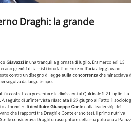
erno Draghi: la grande
co Giavazzi
in una tranquilla giornata di luglio. Era mercoledì 13
erano gremiti di tassisti infuriati, mentre nell’aria aleggiavano i
egge sulla concorrenza
teste contro un disegno di l
che minacciava d
e perseguiva da lungo tempo.
hi
, fu costretto a presentare le dimissioni al Quirinale il 21 luglio. La
 A seguito di un’intervista rilasciata il 29 giugno al Fatto, il sociolo
destituire Giuseppe Conte
o al premier di
dalla leadership dei
evano che i rapporti tra Draghi e Conte erano tesi. Il primo nutriva
e Stelle considerava Draghi un usurpatore della sua poltrona a Palaz