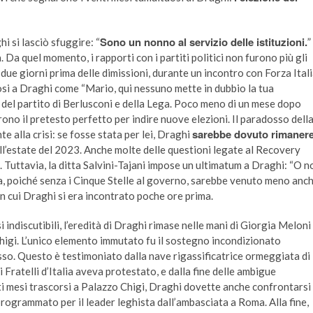
Sono un nonno al servizio delle istituzioni.
 si lasciò sfuggire: “
”
a quel momento, i rapporti con i partiti politici non furono più gli
o, due giorni prima delle dimissioni, durante un incontro con Forza Ital
osi a Draghi come “Mario, qui nessuno mette in dubbio la tua
del partito di Berlusconi e della Lega. Poco meno di un mese dopo
urono il pretesto perfetto per indire nuove elezioni. Il paradosso dell
sarebbe dovuto rimaner
 alla crisi: se fosse stata per lei, Draghi
ell’estate del 2023. Anche molte delle questioni legate al Recovery
 Tuttavia, la ditta Salvini-Tajani impose un ultimatum a Draghi: “O n
iva, poiché senza i Cinque Stelle al governo, sarebbe venuto meno anc
n cui Draghi si era incontrato poche ore prima.
 indiscutibili, l’eredità di Draghi rimase nelle mani di Giorgia Meloni
Chigi. L’unico elemento immutato fu il sostegno incondizionato
russo. Questo è testimoniato dalla nave rigassificatrice ormeggiata di
i Fratelli d’Italia aveva protestato, e dalla fine delle ambigue
ti mesi trascorsi a Palazzo Chigi, Draghi dovette anche confrontarsi
rogrammato per il leader leghista dall’ambasciata a Roma. Alla fine,