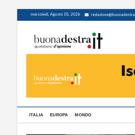
Skip
mercoledì, Agosto 05, 2026
redazione@buonadestra.
to
content
Buona
QUOTIDIANO D
ITALIA
EUROPA
MONDO