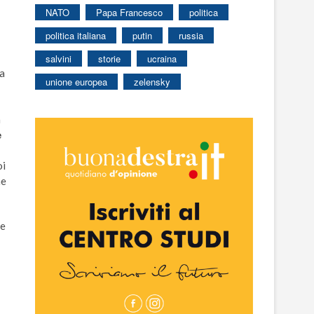
NATO
Papa Francesco
politica
politica italiana
putin
russia
salvini
storie
ucraina
ia
unione europea
zelensky
a
e
oi
he
 e