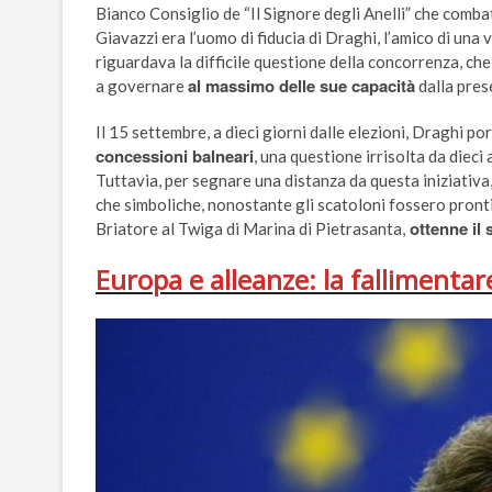
Bianco Consiglio de “Il Signore degli Anelli” che comb
Giavazzi era l’uomo di fiducia di Draghi, l’amico di una 
riguardava la difficile questione della concorrenza, ch
al massimo delle sue capacità
a governare
dalla prese
Il 15 settembre, a dieci giorni dalle elezioni, Draghi po
concessioni balneari
, una questione irrisolta da dieci
Tuttavia, per segnare una distanza da questa iniziativa
che simboliche, nonostante gli scatoloni fossero pron
ottenne il
Briatore al Twiga di Marina di Pietrasanta,
Europa e alleanze: la fallimentar