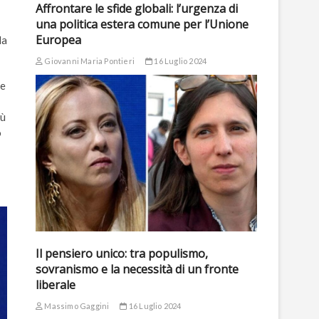
Affrontare le sfide globali: l’urgenza di
una politica estera comune per l’Unione
Europea
la
Giovanni Maria Pontieri
16 Luglio 2024
le
iù
o
Il pensiero unico: tra populismo,
sovranismo e la necessità di un fronte
liberale
Massimo Gaggini
16 Luglio 2024