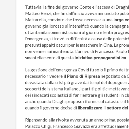
Tuttavia, la fine del governo Conte e l’ascesa di Draghi 
Matteo Renzi, che fin dall’inizio aveva annunciato pubb
larga c
Mattarella, convinto che fosse necessaria una
governo giallorosso si intensificò quando la campagna 
ottantamila somministrazioni al giorno e lenta progres
l’emergenza, si trovò in difficoltà a causa delle polemich
presunti appalti oscuri per le maschere in Cina. La prom
non venne mai mantenuta. L’arrivo di Francesco Paolo F
iniziativa propagandistica
smantellamento di questa
.
La gestione dell’emergenza Covid fu solo il primo dei t
Piano di Ripresa
necessario rivedere il
negoziato da Co
devastata dalla crisi più grave dai tempi del dopoguerr
scoperti del sistema italiano, i partiti politici mettevan
dei sindacati scolastici di far rientrare gli studenti in 
anche quando Draghi propose riforme sul catasto e il fis
liberalizzare il settore dei
quando il governo decise di
Ripensando alla rivolta avvenuta un anno prima, possi
Palazzo Chigi, Francesco Giavazzi era affettuosamente