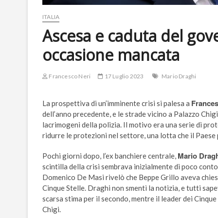
ITALIA
Ascesa e caduta del gov
occasione mancata
Francesco Neri
17 Luglio 2023
Mario Draghi
Frances
La prospettiva di un’imminente crisi si palesa a
dell’anno precedente, e le strade vicino a Palazzo Chigi 
lacrimogeni della polizia. Il motivo era una serie di pro
ridurre le protezioni nel settore, una lotta che il Paes
Mario Drag
Pochi giorni dopo, l’ex banchiere centrale,
scintilla della crisi sembrava inizialmente di poco conto.
Domenico De Masi rivelò che Beppe Grillo aveva chiest
Cinque Stelle. Draghi non smentì la notizia, e tutti sap
scarsa stima per il secondo, mentre il leader dei Cinqu
Chigi.