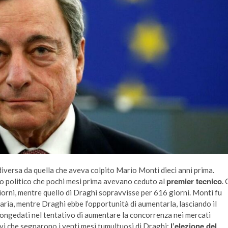
diversa da quella che aveva colpito Mario Monti dieci anni prima.
premier tecnico
io politico che pochi mesi prima avevano ceduto al
. 
orni, mentre quello di Draghi sopravvisse per 616 giorni. Monti fu
iaria, mentre Draghi ebbe l’opportunità di aumentarla, lasciando il
congedati nel tentativo di aumentare la concorrenza nei mercati
l’elezione del
ativi che segnarono i venti mesi tumultuosi di Draghi: