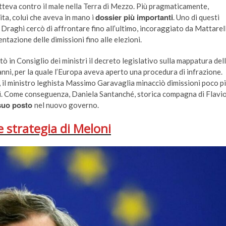
atteva contro il male nella Terra di Mezzo. Più pragmaticamente,
dossier più importanti
vita, colui che aveva in mano i
. Uno di questi
e Draghi cercò di affrontare fino all’ultimo, incoraggiato da Mattarel
ntazione delle dimissioni fino alle elezioni.
rtò in Consiglio dei ministri il decreto legislativo sulla mappatura del
 anni, per la quale l’Europa aveva aperto una procedura di infrazione.
, il ministro leghista Massimo Garavaglia minacciò dimissioni poco p
ti. Come conseguenza, Daniela Santanché, storica compagna di Flavi
 suo posto
nel nuovo governo.
e strategia di Meloni