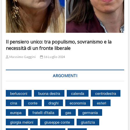
Il pensiero unico: tra populismo, sovranismo e la
necessità di un fronte liberale
Massimo Gaggini
16 Luglio 2024
ARGOMENTI
berlusconi
buona destra
calenda
centrodestra
cina
conte
draghi
economia
esteri
europa
fratelli d'italia
gas
germania
giorgia meloni
giuseppe conte
giustizia