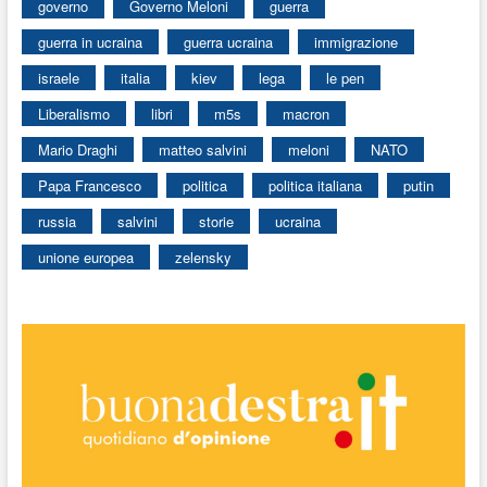
governo
Governo Meloni
guerra
guerra in ucraina
guerra ucraina
immigrazione
israele
italia
kiev
lega
le pen
Liberalismo
libri
m5s
macron
Mario Draghi
matteo salvini
meloni
NATO
Papa Francesco
politica
politica italiana
putin
russia
salvini
storie
ucraina
unione europea
zelensky