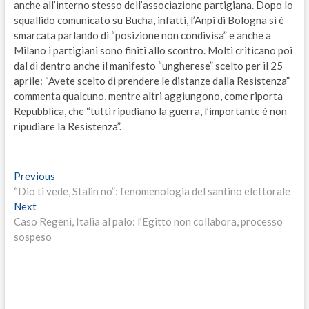
anche all’interno stesso dell’associazione partigiana. Dopo lo
squallido comunicato su Bucha, infatti, l’Anpi di Bologna si è
smarcata parlando di “posizione non condivisa” e anche a
Milano i partigiani sono finiti allo scontro. Molti criticano poi
dal di dentro anche il manifesto “ungherese” scelto per il 25
aprile: “Avete scelto di prendere le distanze dalla Resistenza”
commenta qualcuno, mentre altri aggiungono, come riporta
Repubblica, che “tutti ripudiano la guerra, l’importante è non
ripudiare la Resistenza”.
Navigazione
Previous
Previous
post:
“Dio ti vede, Stalin no”: fenomenologia del santino elettorale
articoli
Next
Next
post:
Caso Regeni, Italia al palo: l’Egitto non collabora, processo
sospeso