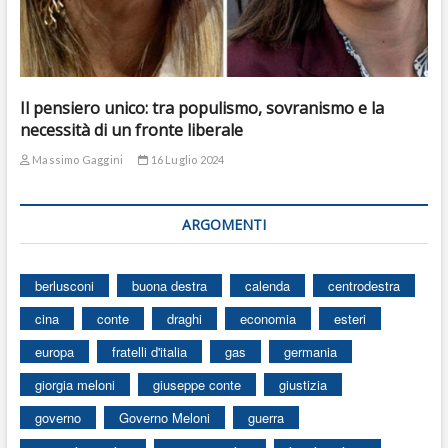
Il pensiero unico: tra populismo, sovranismo e la
necessità di un fronte liberale
Massimo Gaggini
16 Luglio 2024
ARGOMENTI
berlusconi
buona destra
calenda
centrodestra
cina
conte
draghi
economia
esteri
europa
fratelli d'italia
gas
germania
giorgia meloni
giuseppe conte
giustizia
governo
Governo Meloni
guerra