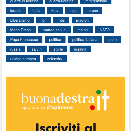
guerra in ucraina
guerra ucraina
immigrazione
israele
italia
kiev
lega
le pen
Liberalismo
libri
m5s
macron
Mario Draghi
matteo salvini
meloni
NATO
Papa Francesco
politica
politica italiana
putin
russia
salvini
storie
ucraina
unione europea
zelensky