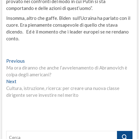
provato nei confronti del modo in cui Putin si sta
comportando e delle azioni di quest’uomo”.
Insomma, altro che gaffe. Biden sull’Ucraina ha parlato con il
cuore. Era pienamente consapevole di quello che stava
dicendo. Ed è il momento che i leader europei se ne rendano
conto.
Navigazione
Previous
Previous
post:
Ma ora diranno che anche l’avvelenamento di Abramovich è
articoli
colpa degli americani?
Next
Next
post:
Cultura, istruzione, ricerca: per creare una nuova classe
dirigente serve investire nel merito
Cerca