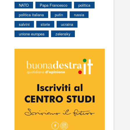
NATO
Papa Francesco
politica
politica italiana
putin
russia
salvini
storie
ucraina
unione europea
zelensky