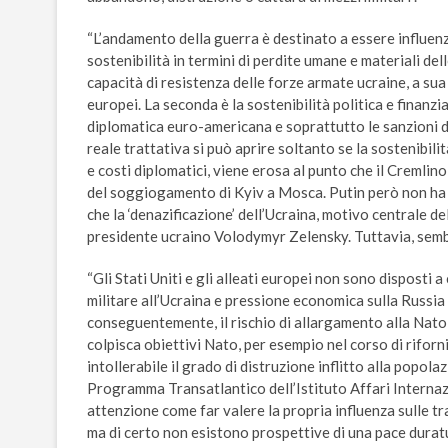
“L’andamento della guerra è destinato a essere influenzat
sostenibilità in termini di perdite umane e materiali de
capacità di resistenza delle forze armate ucraine, a sua
europei. La seconda è la sostenibilità politica e finanz
diplomatica euro-americana e soprattutto le sanzioni d
reale trattativa si può aprire soltanto se la sostenibili
e costi diplomatici, viene erosa al punto che il Cremlino 
del soggiogamento di Kyiv a Mosca. Putin però non ha 
che la ‘denazificazione’ dell’Ucraina, motivo centrale d
presidente ucraino Volodymyr Zelensky. Tuttavia, sembr
“Gli Stati Uniti e gli alleati europei non sono disposti 
militare all’Ucraina e pressione economica sulla Russia
conseguentemente, il rischio di allargamento alla Nato
colpisca obiettivi Nato, per esempio nel corso di riforn
intollerabile il grado di distruzione inflitto alla popola
Programma Transatlantico dell’Istituto Affari Internazi
attenzione come far valere la propria influenza sulle t
ma di certo non esistono prospettive di una pace duratu