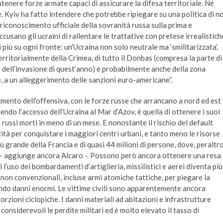
tenere forze armate capaci di assicurare la difesa territoriale. Né
Ue. Kyiv ha fatto intendere che potrebbe ripiegare su una politica di n
riconoscimento ufficiale della sovranità russa sulla prima e
accusano gli ucraini di rallentare le trattative con pretese irrealistich
iù su ogni fronte: un’Ucraina non solo neutrale ma ‘smilitarizzata’,
erritorialmente della Crimea, di tutto il Donbas (compresa la parte di
 dell’invasione di quest’anno) e probabilmente anche della zona
e, a un alleggerimento delle sanzioni euro-americane”.
sprimento dell’offensiva, con le forze russe che arrancano a nord ed est
ndo l’accesso dell’Ucraina al Mar d’Azov, è quella di ottenere i suoi
i russi morti in meno di un mese. E nonostante il rischio del default
ità per conquistare i maggiori centri urbani, e tanto meno le risorse
 grande della Francia e di quasi 44 milioni di persone, dove, peraltro
no – aggiunge ancora Alcaro -. Possono però ancora ottenere una resa
i l’uso dei bombardamenti d’artiglieria, missilistici e aerei diventa più
i non convenzionali, incluse armi atomiche tattiche, per piegare la
ando danni enormi. Le vittime civili sono apparentemente ancora
rzioni ciclopiche. I danni materiali ad abitazioni e infrastrutture
 considerevoli le perdite militari ed è molto elevato il tasso di