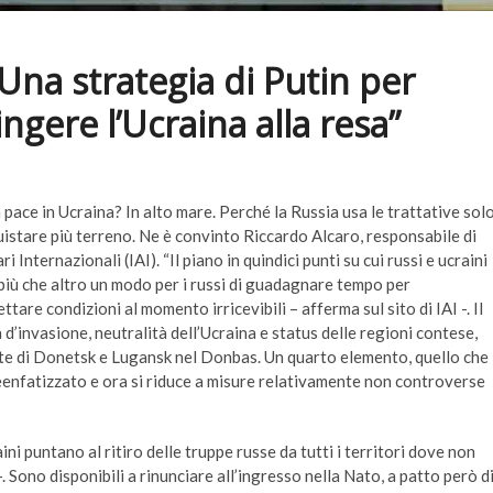
? Una strategia di Putin per
gere l’Ucraina alla resa”
 pace in Ucraina? In alto mare. Perché la Russia usa le trattative sol
stare più terreno. Ne è convinto Riccardo Alcaro, responsabile di
Internazionali (IAI). “Il piano in quindici punti su cui russi e ucraini
più che altro un modo per i russi di guadagnare tempo per
tare condizioni al momento irricevibili – afferma sul sito di IAI -. Il
d’invasione, neutralità dell’Ucraina e status delle regioni contese,
ste di Donetsk e Lugansk nel Donbas. Un quarto elemento, quello che
deenfatizzato e ora si riduce a misure relativamente non controverse
ini puntano al ritiro delle truppe russe da tutti i territori dove non
 Sono disponibili a rinunciare all’ingresso nella Nato, a patto però d