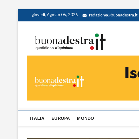
Skip
giovedì, Agosto 06, 2026
redazione@buonadestra.it
to
content
Buona
QUOTIDIANO D
ITALIA
EUROPA
MONDO