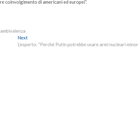
re coinvolgimento di americani ed europei”.
 l’ambivalenza
Next
Next
post:
L’esperto: “Perché Putin potrebbe usare armi nucleari minor