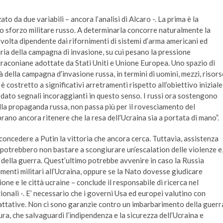
o da due variabili – ancora l’analisi di Alcaro -. La prima è la
llo sforzo militare russo. A determinarla concorre naturalmente la
 volta dipendente dai rifornimenti di sistemi d’arma americani ed
iaria della campagna di invasione, su cui pesano la pressione
raconiane adottate da Stati Uniti e Unione Europea. Uno spazio di
tà della campagna d’invasione russa, in termini di uomini, mezzi, risors
è costretto a significativi arretramenti rispetto all’obiettivo iniziale
dato segnali incoraggianti in questo senso. I russi ora sostengono
ella propaganda russa, non passa più per il rovesciamento del
ano ancora ritenere che la resa dell’Ucraina sia a portata di mano”.
a concedere a Putin la vittoria che ancora cerca. Tuttavia, assistenza
 potrebbero non bastare a scongiurare un’escalation delle violenze e
 della guerra. Quest’ultimo potrebbe avvenire in caso la Russia
imenti militari all’Ucraina, oppure se la Nato dovesse giudicare
zione e le città ucraine – conclude il responsabile di ricerca nel
onali -. E’ necessario che i governi Usa ed europei valutino con
rattative. Non ci sono garanzie contro un imbarbarimento della guerr
ra, che salvaguardi l’indipendenza e la sicurezza dell’Ucraina e