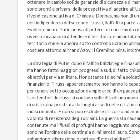
ottenere in cambio solide garanzie di sicurezza e di man
sono pronti a privarsi della prospettiva di aderire all’
rivendicazione attiva di Crimea e Donbas, ma non di un 
dell’indipendenza del secondo. I russi, dall’altra parte, 
Evidentemente Putin pensa di potere ottenere molto di p
ovvero incapace di difendere il territorio, e amputata t
territorio che era ancora sotto controllo ucraino prima
costiera attorno al Mar d’Azov. Il Cremlino mira, inoltr
La strategia di Putin, dopo il fallito blitzkrieg e l’ina
ma hanno fatto maggiori progressi a sud, di fatto chiude
obiettivi per via militare. Nonostante i diecimila soldat
finanziario. “I russi apparentemente non hanno le capac
per tenere sotto occupazione ampie aree di un paese più
i sostenitori dei russi si contano sulle dita di una ma
di un’Ucraina prostrata da lunghi assedi delle città in cu
indiscriminato. E non si può escludere il ricorso ad arm
volontà di resistenza degli ucraini. La guerra sta caus
contenute, ma i flussi di profughi hanno raggiunto propo
sono nell’ordine delle centinaia di miliardi di euro. Sono
abbandono, distruzione o cattura di mezzi militari”.