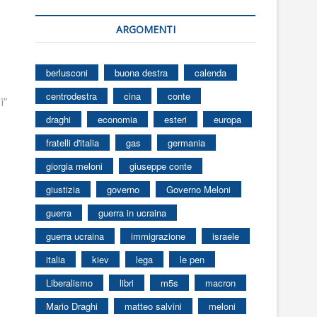
ARGOMENTI
berlusconi
buona destra
calenda
centrodestra
cina
conte
i”
draghi
economia
esteri
europa
fratelli d'italia
gas
germania
giorgia meloni
giuseppe conte
giustizia
governo
Governo Meloni
guerra
guerra in ucraina
guerra ucraina
immigrazione
israele
italia
kiev
lega
le pen
Liberalismo
libri
m5s
macron
Mario Draghi
matteo salvini
meloni