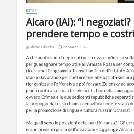
ESTERI
Alcaro (IAI): “I negoziati
prendere tempo e costrin
Silene Oliveira
22 Marzo 2022
A che punto sono i negoziati per trovare un’intesa sulla
per guadagnare tempo utile all’Armata Rossa per conqui
ricerca nel Programma Transatlantico dell’Istituto Affari 
stanno lavorando per mettere fine alle ostilità sembra 
riorganizzare l’offensiva e poi forzare Zelensky ad accet
piano ruota attorno a tre elementi: fine della campagna 
ovvero Crimea e le due sedicenti repubbliche separati
la propaganda russa chiama ‘denazificazione’, è stato 
per la promozione di lingua e cultura russi in Ucraina”.
Ma quali sono le posizioni delle parti in causa? “Gli ucra
erano presenti prima dell’invasione – aggiunge Alcaro -.