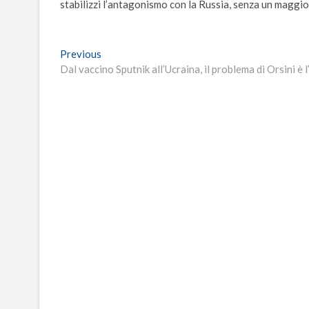
stabilizzi l’antagonismo con la Russia, senza un maggio
Navigazione
Previous
Previous
post:
Dal vaccino Sputnik all’Ucraina, il problema di Orsini è
articoli