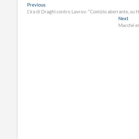
Navigazione
Previous
Previous
post:
L’ira di Draghi contro Lavrov: “Comizio aberrante, su H
articoli
Next
Next
post:
Macché ene