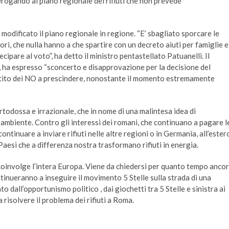
 derogando al piano regionale dei rifiuti che non prevede
odificato il piano regionale in regione. “E’ sbagliato sporcare le
ri, che nulla hanno a che spartire con un decreto aiuti per famiglie e
pare al voto”, ha detto il ministro pentastellato Patuanelli. Il
 ha espresso “sconcerto e disapprovazione per la decisione del
artito dei NO a prescindere, nonostante il momento estremamente
rtodossa e irrazionale, che in nome di una malintesa idea di
ambiente. Contro gli interessi dei romani, che continuano a pagare l
o continuare a inviare rifiuti nelle altre regioni o in Germania, all’ester
Paesi che a differenza nostra trasformano rifiuti in energia.
 coinvolge l’intera Europa. Viene da chiedersi per quanto tempo anco
ntinueranno a inseguire il movimento 5 Stelle sulla strada di una
o dall’opportunismo politico , dai giochetti tra 5 Stelle e sinistra ai
 risolvere il problema dei rifiuti a Roma.