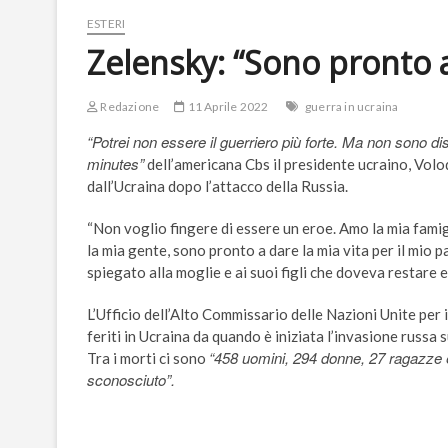
ESTERI
Zelensky: “Sono pronto a 
Redazione
11 Aprile 2022
guerra in ucraina
“Potrei non essere il guerriero più forte. Ma non sono di
minutes”
dell’americana Cbs il presidente ucraino, Volo
dall’Ucraina dopo l’attacco della Russia.
“Non voglio fingere di essere un eroe. Amo la mia famigl
la mia gente, sono pronto a dare la mia vita per il mio p
spiegato alla moglie e ai suoi figli che doveva restare 
L’Ufficio dell’Alto Commissario delle Nazioni Unite per 
feriti in Ucraina da quando è iniziata l’invasione russa 
“458 uomini, 294 donne, 27 ragazze e 
Tra i morti ci sono
sconosciuto”.