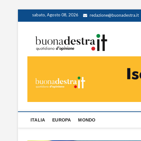
Skip
sabato, Agosto 08, 2026
redazione@buonadestra.it
to
content
Buona
QUOTIDIANO D
ITALIA
EUROPA
MONDO