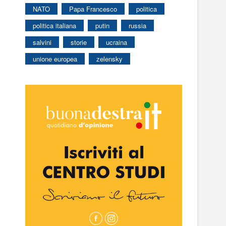
NATO
Papa Francesco
politica
politica italiana
putin
russia
salvini
storie
ucraina
unione europea
zelensky