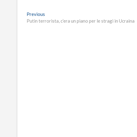
Navigazione
Previous
Previous
post:
Putin terrorista, c’era un piano per le stragi in Ucraina
articoli