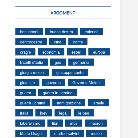
ARGOMENTI
berlusconi
buona destra
calenda
centrodestra
cina
conte
draghi
economia
esteri
europa
fratelli d'italia
gas
germania
giorgia meloni
giuseppe conte
giustizia
governo
Governo Meloni
guerra
guerra in ucraina
guerra ucraina
immigrazione
israele
italia
kiev
lega
le pen
Liberalismo
libri
m5s
macron
Mario Draghi
matteo salvini
meloni