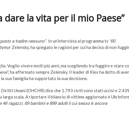
dare la vita per il mio Paese”
sposto a tradire nessuno”.
“60
In un’intervista al programma tv
dymyr Zelensky, ha spiegato le ragioni per cui ha deciso di non fuggi
ia. Voglio vivere molti più anni, ma scegliendo tra fuggire e stare c
aese”, ha affermato sempre Zelensky. Il leader di Kiev ha detto di ave
e la sua famiglia ha supportato la sua decisione.
i Diritti Umani (OHCHR) dice che 1.793 civili sono stati uccisi e 2.43
su larga scala. A riportare il bilancio di vittime aggiornato è Ukrinfor
46 ragazzi, 69 bambini e 899 adulti il ​​cui sesso è ancora