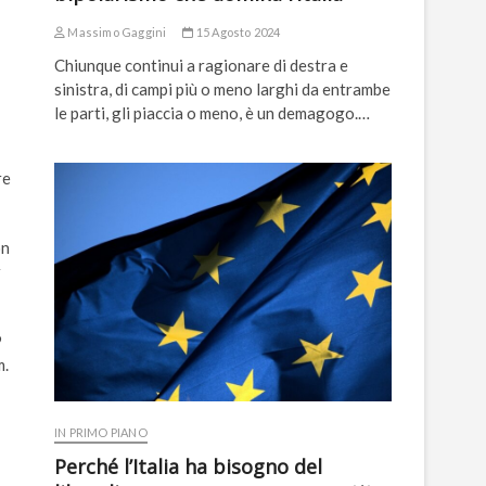
Massimo Gaggini
15 Agosto 2024
Chiunque continui a ragionare di destra e
sinistra, di campi più o meno larghi da entrambe
le parti, gli piaccia o meno, è un demagogo.…
re
on
r
9
m.
IN PRIMO PIANO
Perché l’Italia ha bisogno del