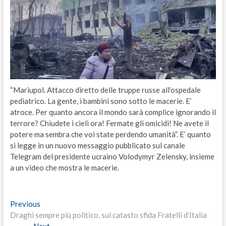
“Mariupol. Attacco diretto delle truppe russe all’ospedale
pediatrico. La gente, i bambini sono sotto le macerie. E’
atroce. Per quanto ancora il mondo sarà complice ignorando il
terrore? Chiudete i cieli ora! Fermate gli omicidi! Ne avete il
potere ma sembra che voi state perdendo umanità”. E’ quanto
si legge in un nuovo messaggio pubblicato sul canale
Telegram del presidente ucraino Volodymyr Zelensky, insieme
a un video che mostra le macerie.
Navigazione
Previous
Previous
post:
Draghi sempre più politico, sul catasto sfida Fratelli d’Italia
articoli
Next