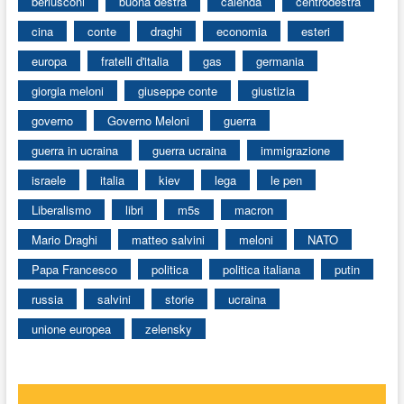
berlusconi
buona destra
calenda
centrodestra
cina
conte
draghi
economia
esteri
europa
fratelli d'italia
gas
germania
giorgia meloni
giuseppe conte
giustizia
governo
Governo Meloni
guerra
guerra in ucraina
guerra ucraina
immigrazione
israele
italia
kiev
lega
le pen
Liberalismo
libri
m5s
macron
Mario Draghi
matteo salvini
meloni
NATO
Papa Francesco
politica
politica italiana
putin
russia
salvini
storie
ucraina
unione europea
zelensky