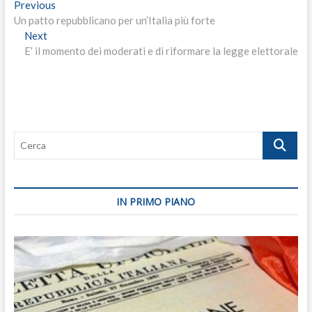
Navigazione
Previous
Previous
post:
Un patto repubblicano per un’Italia più forte
articoli
Next
Next
post:
E’ il momento dei moderati e di riformare la legge elettorale
Cerca
IN PRIMO PIANO