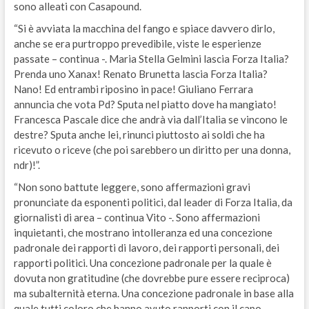
sono alleati con Casapound.
“Si è avviata la macchina del fango e spiace davvero dirlo,
anche se era purtroppo prevedibile, viste le esperienze
passate – continua -. Maria Stella Gelmini lascia Forza Italia?
Prenda uno Xanax! Renato Brunetta lascia Forza Italia?
Nano! Ed entrambi riposino in pace! Giuliano Ferrara
annuncia che vota Pd? Sputa nel piatto dove ha mangiato!
Francesca Pascale dice che andrà via dall’Italia se vincono le
destre? Sputa anche lei, rinunci piuttosto ai soldi che ha
ricevuto o riceve (che poi sarebbero un diritto per una donna,
ndr)!”.
“Non sono battute leggere, sono affermazioni gravi
pronunciate da esponenti politici, dal leader di Forza Italia, da
giornalisti di area – continua Vito -. Sono affermazioni
inquietanti, che mostrano intolleranza ed una concezione
padronale dei rapporti di lavoro, dei rapporti personali, dei
rapporti politici. Una concezione padronale per la quale è
dovuta non gratitudine (che dovrebbe pure essere reciproca)
ma subalternità eterna. Una concezione padronale in base alla
quale tutti coloro che hanno avuto rapporti con il capo