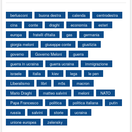
berlusconi
buona destra
calenda
centrodestra
cina
conte
draghi
economia
esteri
europa
fratelli d'italia
gas
germania
giorgia meloni
giuseppe conte
giustizia
governo
Governo Meloni
guerra
guerra in ucraina
guerra ucraina
immigrazione
israele
italia
kiev
lega
le pen
Liberalismo
libri
m5s
macron
Mario Draghi
matteo salvini
meloni
NATO
Papa Francesco
politica
politica italiana
putin
russia
salvini
storie
ucraina
unione europea
zelensky