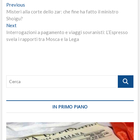
Navigazione
Previous
Previous
post:
Misteri alla corte dello zar: che fine ha fatto il ministro
articoli
Shoigu?
Next
Next
post:
Interrogazioni a pagamento e viaggi sovranisti: L’Espresso
svela i rapporti tra Mosca e la Lega
Cerca
IN PRIMO PIANO