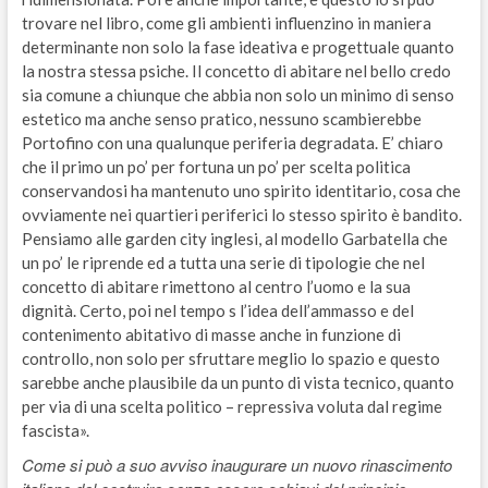
trovare nel libro, come gli ambienti influenzino in maniera
determinante non solo la fase ideativa e progettuale quanto
la nostra stessa psiche. Il concetto di abitare nel bello credo
sia comune a chiunque che abbia non solo un minimo di senso
estetico ma anche senso pratico, nessuno scambierebbe
Portofino con una qualunque periferia degradata. E’ chiaro
che il primo un po’ per fortuna un po’ per scelta politica
conservandosi ha mantenuto uno spirito identitario, cosa che
ovviamente nei quartieri periferici lo stesso spirito è bandito.
Pensiamo alle garden city inglesi, al modello Garbatella che
un po’ le riprende ed a tutta una serie di tipologie che nel
concetto di abitare rimettono al centro l’uomo e la sua
dignità. Certo, poi nel tempo s l’idea dell’ammasso e del
contenimento abitativo di masse anche in funzione di
controllo, non solo per sfruttare meglio lo spazio e questo
sarebbe anche plausibile da un punto di vista tecnico, quanto
per via di una scelta politico – repressiva voluta dal regime
fascista».
Come si può a suo avviso inaugurare un nuovo rinascimento