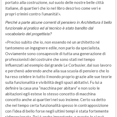
portato alla costruzione, sul suolo delle nostre belle città
italiane, di quartieri che io nel libro descrivo come veri e
propri crimini contro l’umanità!».
Perché a parte alcune correnti di pensiero in Architettura il bello
funzionale al pratico ed al tecnico è stato bandito dal
vocabolario del progettista?
«Preciso subito che io, non essendo né un architetto né
tantomeno un ingegnere edile, non parlo da specialista.
Ovviamente sono consapevole di tutta una generazione di
professionisti del costruire che sono stati nel tempo
influenzati ad esempio dal grande Le Corbusier, dal suo lavoro
e perchenò aderendo anche alla sua scuola di pensiero che lo
ha reso celebre in tutto il mondo proprio grazie alle sue teorie
sulla funzionalità e vivibilità degli spazi abitativi. Fu lui a
definire la casa una “macchina per abitare” e non solo le
abitazioni egli estese lo stesso concetto di macchina
concetto anche ai quartieri nel suo insieme. Certo va detto
che nel tempo certa funzionalità spesso in contrapposizione
con l’idea di bello forse negli ultimi tempi è stata fortemente
ridimensionata. Poi è anche importante, e questo lo si può