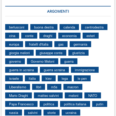
ARGOMENTI
berlusconi
buona destra
calenda
centrodestra
cina
conte
draghi
economia
esteri
europa
fratelli d'italia
gas
germania
giorgia meloni
giuseppe conte
giustizia
governo
Governo Meloni
guerra
guerra in ucraina
guerra ucraina
immigrazione
israele
italia
kiev
lega
le pen
Liberalismo
libri
m5s
macron
Mario Draghi
matteo salvini
meloni
NATO
Papa Francesco
politica
politica italiana
putin
russia
salvini
storie
ucraina