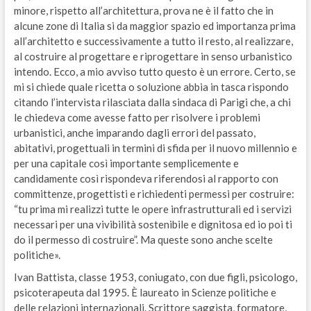
minore, rispetto all’architettura, prova ne è il fatto che in
alcune zone di Italia si da maggior spazio ed importanza prima
all’architetto e successivamente a tutto il resto, al realizzare,
al costruire al progettare e riprogettare in senso urbanistico
intendo. Ecco, a mio avviso tutto questo è un errore. Certo, se
mi si chiede quale ricetta o soluzione abbia in tasca rispondo
citando l’intervista rilasciata dalla sindaca di Parigi che, a chi
le chiedeva come avesse fatto per risolvere i problemi
urbanistici, anche imparando dagli errori del passato,
abitativi, progettuali in termini di sfida per il nuovo millennio e
per una capitale così importante semplicemente e
candidamente così rispondeva riferendosi al rapporto con
committenze, progettisti e richiedenti permessi per costruire:
“tu prima mi realizzi tutte le opere infrastrutturali ed i servizi
necessari per una vivibilità sostenibile e dignitosa ed io poi ti
do il permesso di costruire”. Ma queste sono anche scelte
politiche».
Ivan Battista, classe 1953, coniugato, con due figli, psicologo,
psicoterapeuta dal 1995. È laureato in Scienze politiche e
delle relazioni internazionali. Scrittore saggista, formatore,