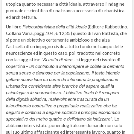
utopica quanto necessaria città ideale, attraverso l’indagine
puntuale e scientifica di una branca accessoria di urbanistica
ed architettura.
Psicourbanistica della città ideale
Un libro
(Editore Rubbettino,
Collana Varia, pagg.104, € 12,35) questo di Ivan Battista, che
si pone un obiettivo certamente ambizioso e che alza
l’asticella di un impegno civile a tutto tondo nel campo delle
neuroscienze ed in questo caso, poi, tradotto nel concreto
“Si tratta di dare
con la saggistica:
– si legge nel risvolto di
un contributo a interrompere le colate di cemento
copertina –
senza senso e dannose per la popolazione. Il testo intende
gettare nuova luce su come da intendersi la progettazione
urbanistica considerate altre branche del sapere quali la
psicologia e le neuroscienze. L’obiettivo finale è il recupero
della dignità abitativa, malevolmente trascurata da un
intendimento costruttivo e progettuale-realizzativo che ha
seguito e continua a seguire soltanto il principio economico
speculativo del metro quadro e dell’ettaro da lottizzare”.
Lo
abbiamo intervistato, ponendogli alcune domande non solo
sul suo ultimo affascinante ed interessante lavoro, quanto in