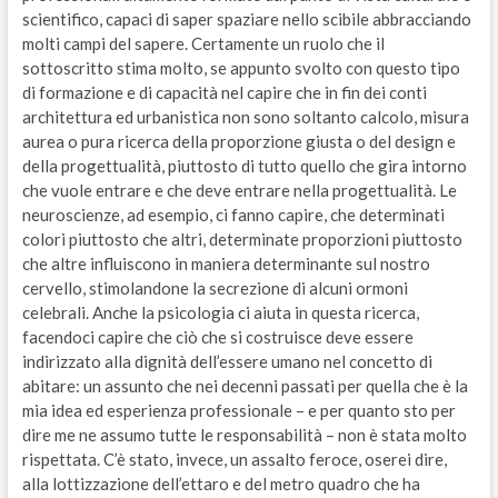
scientifico, capaci di saper spaziare nello scibile abbracciando
molti campi del sapere. Certamente un ruolo che il
sottoscritto stima molto, se appunto svolto con questo tipo
di formazione e di capacità nel capire che in fin dei conti
architettura ed urbanistica non sono soltanto calcolo, misura
aurea o pura ricerca della proporzione giusta o del design e
della progettualità, piuttosto di tutto quello che gira intorno
che vuole entrare e che deve entrare nella progettualità. Le
neuroscienze, ad esempio, ci fanno capire, che determinati
colori piuttosto che altri, determinate proporzioni piuttosto
che altre influiscono in maniera determinante sul nostro
cervello, stimolandone la secrezione di alcuni ormoni
celebrali. Anche la psicologia ci aiuta in questa ricerca,
facendoci capire che ciò che si costruisce deve essere
indirizzato alla dignità dell’essere umano nel concetto di
abitare: un assunto che nei decenni passati per quella che è la
mia idea ed esperienza professionale – e per quanto sto per
dire me ne assumo tutte le responsabilità – non è stata molto
rispettata. C’è stato, invece, un assalto feroce, oserei dire,
alla lottizzazione dell’ettaro e del metro quadro che ha