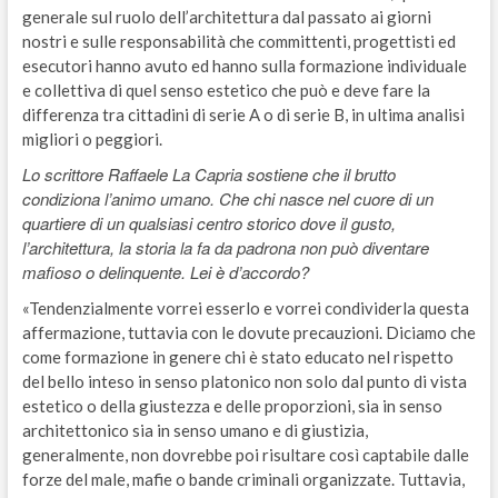
generale sul ruolo dell’architettura dal passato ai giorni
nostri e sulle responsabilità che committenti, progettisti ed
esecutori hanno avuto ed hanno sulla formazione individuale
e collettiva di quel senso estetico che può e deve fare la
differenza tra cittadini di serie A o di serie B, in ultima analisi
migliori o peggiori.
Lo scrittore Raffaele La Capria sostiene che il brutto
condiziona l’animo umano. Che chi nasce nel cuore di un
quartiere di un qualsiasi centro storico dove il gusto,
l’architettura, la storia la fa da padrona non può diventare
mafioso o delinquente. Lei è d’accordo?
«Tendenzialmente vorrei esserlo e vorrei condividerla questa
affermazione, tuttavia con le dovute precauzioni. Diciamo che
come formazione in genere chi è stato educato nel rispetto
del bello inteso in senso platonico non solo dal punto di vista
estetico o della giustezza e delle proporzioni, sia in senso
architettonico sia in senso umano e di giustizia,
generalmente, non dovrebbe poi risultare così captabile dalle
forze del male, mafie o bande criminali organizzate. Tuttavia,