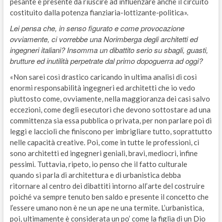
pesante e presente da riuscire ad influenzare anche il circuito
costituito dalla potenza fianziaria-lottizante-politica».
Lei pensa che, in senso figurato e come provocazione
ovviamente, ci vorrebbe una Norimberga degli architetti ed
ingegneri italiani? Insomma un dibattito serio su sbagli, guasti,
brutture ed inutilità perpetrate dal primo dopoguerra ad oggi?
«Non sarei così drastico caricando in ultima analisi di così
enormi responsabilità ingegneri ed architetti che io vedo
piuttosto come, ovviamente, nella maggioranza dei casi salvo
eccezioni, come degli esecutori che devono sottostare ad una
committenza sia essa pubblica o privata, per non parlare poi di
leggi e laccioli che finiscono per imbrigliare tutto, soprattutto
nelle capacità creative. Poi, come in tutte le professioni, ci
sono architetti ed ingegneri geniali, bravi, mediocri, infine
pessimi. Tuttavia, ripeto, io penso che il fatto culturale
quando si parla di architettura e di urbanistica debba
ritornare al centro dei dibattiti intorno all’arte del costruire
poiché va sempre tenuto ben saldo e presente il concetto che
l’essere umano non è ne un ape ne una termite. L’urbanistica,
poi, ultimamente è considerata un po’ come la figlia di un Dio