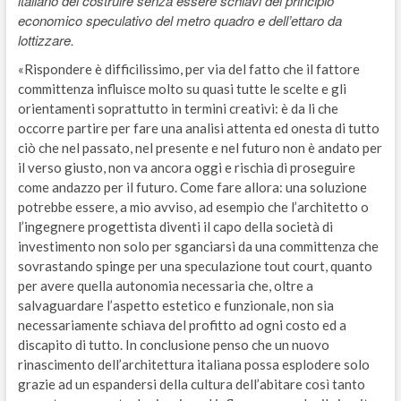
italiano del costruire senza essere schiavi del principio
economico speculativo del metro quadro e dell’ettaro da
lottizzare.
«Rispondere è difficilissimo, per via del fatto che il fattore
committenza influisce molto su quasi tutte le scelte e gli
orientamenti soprattutto in termini creativi: è da li che
occorre partire per fare una analisi attenta ed onesta di tutto
ciò che nel passato, nel presente e nel futuro non è andato per
il verso giusto, non va ancora oggi e rischia di proseguire
come andazzo per il futuro. Come fare allora: una soluzione
potrebbe essere, a mio avviso, ad esempio che l’architetto o
l’ingegnere progettista diventi il capo della società di
investimento non solo per sganciarsi da una committenza che
sovrastando spinge per una speculazione tout court, quanto
per avere quella autonomia necessaria che, oltre a
salvaguardare l’aspetto estetico e funzionale, non sia
necessariamente schiava del profitto ad ogni costo ed a
discapito di tutto. In conclusione penso che un nuovo
rinascimento dell’architettura italiana possa esplodere solo
grazie ad un espandersi della cultura dell’abitare così tanto