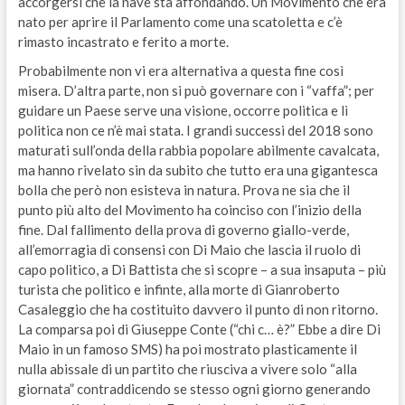
accorgersi che la nave sta affondando. Un Movimento che era
nato per aprire il Parlamento come una scatoletta e c’è
rimasto incastrato e ferito a morte.
Probabilmente non vi era alternativa a questa fine così
misera. D’altra parte, non si può governare con i “vaffa”; per
guidare un Paese serve una visione, occorre politica e lì
politica non ce n’è mai stata. I grandi successi del 2018 sono
maturati sull’onda della rabbia popolare abilmente cavalcata,
ma hanno rivelato sin da subito che tutto era una gigantesca
bolla che però non esisteva in natura. Prova ne sia che il
punto più alto del Movimento ha coinciso con l’inizio della
fine. Dal fallimento della prova di governo giallo-verde,
all’emorragia di consensi con Di Maio che lascia il ruolo di
capo politico, a Di Battista che si scopre – a sua insaputa – più
turista che politico e infinte, alla morte di Gianroberto
Casaleggio che ha costituito davvero il punto di non ritorno.
La comparsa poi di Giuseppe Conte (“chi c… è?” Ebbe a dire Di
Maio in un famoso SMS) ha poi mostrato plasticamente il
nulla abissale di un partito che riusciva a vivere solo “alla
giornata” contraddicendo se stesso ogni giorno generando