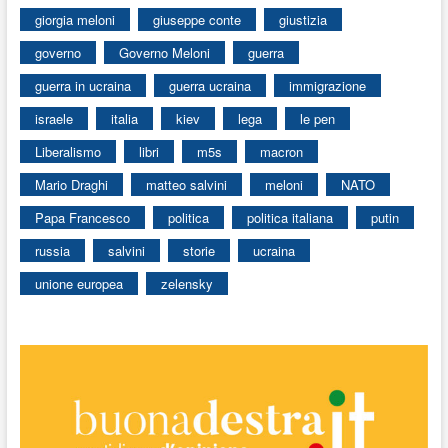
giorgia meloni
giuseppe conte
giustizia
governo
Governo Meloni
guerra
guerra in ucraina
guerra ucraina
immigrazione
israele
italia
kiev
lega
le pen
Liberalismo
libri
m5s
macron
Mario Draghi
matteo salvini
meloni
NATO
Papa Francesco
politica
politica italiana
putin
russia
salvini
storie
ucraina
unione europea
zelensky