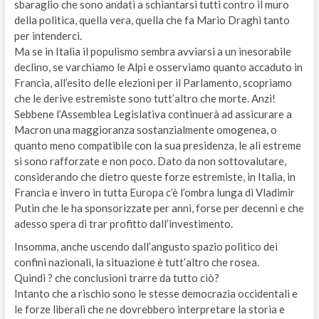
sbaraglio che sono andati a schiantarsi tutti contro il muro
della politica, quella vera, quella che fa Mario Draghi tanto
per intenderci.
Ma se in Italia il populismo sembra avviarsi a un inesorabile
declino, se varchiamo le Alpi e osserviamo quanto accaduto in
Francia, all’esito delle elezioni per il Parlamento, scopriamo
che le derive estremiste sono tutt’altro che morte. Anzi!
Sebbene l’Assemblea Legislativa continuerà ad assicurare a
Macron una maggioranza sostanzialmente omogenea, o
quanto meno compatibile con la sua presidenza, le ali estreme
si sono rafforzate e non poco. Dato da non sottovalutare,
considerando che dietro queste forze estremiste, in Italia, in
Francia e invero in tutta Europa c’è l’ombra lunga di Vladimir
Putin che le ha sponsorizzate per anni, forse per decenni e che
adesso spera di trar profitto dall’investimento.
Insomma, anche uscendo dall’angusto spazio politico dei
confini nazionali, la situazione è tutt’altro che rosea.
Quindi ? che conclusioni trarre da tutto ciò?
Intanto che a rischio sono le stesse democrazia occidentali e
le forze liberali che ne dovrebbero interpretare la storia e