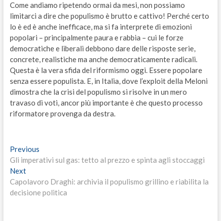
Come andiamo ripetendo ormai da mesi, non possiamo
limitarci a dire che populismo è brutto e cattivo! Perché certo
lo è ed è anche inefficace, ma si fa interprete di emozioni
popolari – principalmente paura e rabbia – cui le forze
democratiche e liberali debbono dare delle risposte serie,
concrete, realistiche ma anche democraticamente radicali.
Questa è la vera sfida del riformismo oggi. Essere popolare
senza essere populista. E, in Italia, dove l’exploit della Meloni
dimostra che la crisi del populismo si risolve in un mero
travaso di voti, ancor più importante è che questo processo
riformatore provenga da destra.
Navigazione
Previous
Previous
post:
Gli imperativi sul gas: tetto al prezzo e spinta agli stoccaggi
articoli
Next
Next
post:
Capolavoro Draghi: archivia il populismo grillino e riabilita la
decisione politica