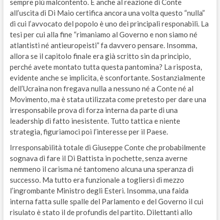
sempre più malcontento. E anche al reazione di Conte
all’uscita di Di Maio certifica ancora una volta questo “nulla”
di cui l’avvocato del popolo è uno dei principali responabili. La
tesi per cui alla fine “rimaniamo al Governo e non siamo né
atlantisti né antieuropeisti” fa davvero pensare. Insomma,
allora se il capitolo finale era già scritto sin da principio,
perché avete montato tutta questa pantomina? La risposta,
evidente anche se implicita, è sconfortante. Sostanzialmente
dell’Ucraina non fregava nulla a nessuno né a Conte né al
Movimento, ma è stata utilizzata come pretesto per dare una
irresponsabile prova di forza interna da parte di una
leadership di fatto inesistente. Tutto tattica e niente
strategia, figuriamoci poi l’interesse per il Paese.
Irresponsabilità totale di Giuseppe Conte che probabilmente
sognava di fare il Di Battista in pochette, senza averne
nemmeno il carisma né tantomeno alcuna una speranza di
successo. Ma tutto era funzionale a togliersi di mezzo
l’ingrombante Ministro degli Esteri. Insomma, una faida
interna fatta sulle spalle del Parlamento e del Governo il cui
risulato è stato il de profundis del partito. Dilettanti allo