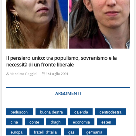
Il pensiero unico: tra populismo, sovranismo e la
necessità di un fronte liberale
Massimo Gaggini
16 Luglio 2024
ARGOMENTI
berlusconi
buona destra
calenda
centrodestra
cina
conte
draghi
economia
esteri
europa
fratelli d'italia
gas
germania