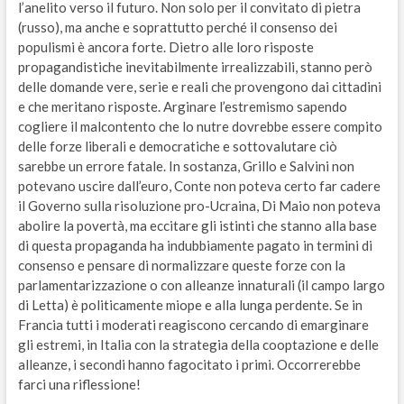
l’anelito verso il futuro. Non solo per il convitato di pietra
(russo), ma anche e soprattutto perché il consenso dei
populismi è ancora forte. Dietro alle loro risposte
propagandistiche inevitabilmente irrealizzabili, stanno però
delle domande vere, serie e reali che provengono dai cittadini
e che meritano risposte. Arginare l’estremismo sapendo
cogliere il malcontento che lo nutre dovrebbe essere compito
delle forze liberali e democratiche e sottovalutare ciò
sarebbe un errore fatale. In sostanza, Grillo e Salvini non
potevano uscire dall’euro, Conte non poteva certo far cadere
il Governo sulla risoluzione pro-Ucraina, Di Maio non poteva
abolire la povertà, ma eccitare gli istinti che stanno alla base
di questa propaganda ha indubbiamente pagato in termini di
consenso e pensare di normalizzare queste forze con la
parlamentarizzazione o con alleanze innaturali (il campo largo
di Letta) è politicamente miope e alla lunga perdente. Se in
Francia tutti i moderati reagiscono cercando di emarginare
gli estremi, in Italia con la strategia della cooptazione e delle
alleanze, i secondi hanno fagocitato i primi. Occorrerebbe
farci una riflessione!