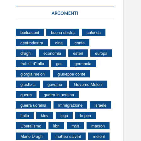
ARGOMENTI
berlusconi
buona destra
calenda
centrodestra
cina
conte
draghi
economia
esteri
europa
fratelli d'italia
gas
germania
giorgia meloni
giuseppe conte
giustizia
governo
Governo Meloni
guerra
guerra in ucraina
guerra ucraina
immigrazione
israele
italia
kiev
lega
le pen
Liberalismo
libri
m5s
macron
Mario Draghi
matteo salvini
meloni