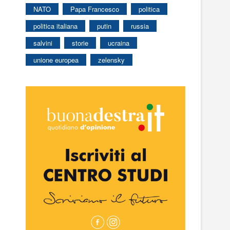
NATO
Papa Francesco
politica
politica italiana
putin
russia
salvini
storie
ucraina
unione europea
zelensky