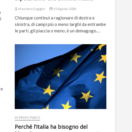
Massimo Gaggini
15 Agosto 2024
o
Chiunque continui a ragionare di destra e
i
sinistra, di campi più o meno larghi da entrambe
le parti, gli piaccia o meno, è un demagogo.…
re
i
IN PRIMO PIANO
Perché l’Italia ha bisogno del