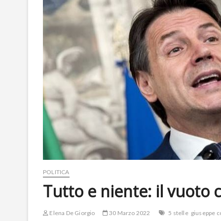
POLITICA
Tutto e niente: il vuoto
Elena De Giorgio
30 Marzo 2022
5 stelle
giuseppe c