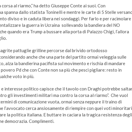
a corsa al riarmo,” ha detto Giuseppe Conte ai suoi. Con
a spanna dallo statista Toninelli e mentre le carte di 5 Stelle versan
to diviso e in caduta libera nei sondaggi. Per farlo e per racimolare 
mentalizzare la guerra in Ucraina sollevando la bandiera del NO
 che quando era Trump a bussare alla porta di Palazzo Chigi, l’allora
lio.
agrite pattuglie grilline percorse dal brivido ortodosso
e considerando anche che una parte del partito ormai veleggia sulle
o, alza la bandierina pacifista sul movimento e rischia di mandare
povero Pd che con Conte non sa più che pesci pigliare: resto in
alche voto in più.
 interesse politico capisce che il tavolo con Draghi potrebbe salta
ro gli investimenti militari ma contro la corsa al riarmo”. Che vuol
n termini di comunicazione vuota, ormai senza neppure il traino di
he l’avvocato cerca ansiosamente di riempire con quei voti minoritari
re la politica italiana. E buttare in caciara la tragica resistenza degl
ome democrazia. Complimenti.