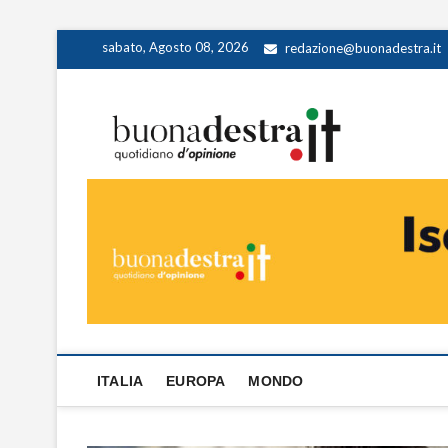
Skip
sabato, Agosto 08, 2026
redazione@buonadestra.it
to
content
Buona
QUOTIDIANO D
ITALIA
EUROPA
MONDO