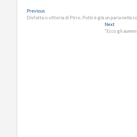
Navigazione
Previous
Previous
post:
Disfatta o vittoria di Pirro, Putin è già un paria nella
articoli
Next
Next
post:
“Ecco gli aument