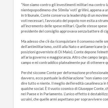
“Non siamo contro gli investimenti militari ma contro l
nientepopodimeno che 50mila ‘voti’ grillini, appena a un
in tribunale, Conte conserva la leadership di un movimen
voti necessari, l’avvocato del popolo non esita a stru
all’incremento delle spese militari. Quelle stesse spese
presidente del consiglio approvava senza battere di cig
Ma adesso che c’è da riconquistare il consenso nelle sm
dell’antimilitarismo, ostili alla Nato e antiamericane (
posizioni governiste di Di Maio), Conte depone l’elmett
all’aria governo e maggioranza. Altro che campo largo, 
campo e mi contraddico platealmente pur di ottenere qu
Perché siccome Conte per deformazione professionale e
davvero, ecco puntuale la dichiarazione “non siamo cont
dire tutto e niente. Il meglio dell’eredità casalinesca i
qualche social. È il vuoto cosmico di Giuseppe Conte, c
nel Paese e in Parlamento. L’unico effetto è destabilizza
ucraini, che quelle armi aspettano per sopravvivere c