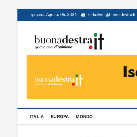
Skip
giovedì, Agosto 06, 2026
redazione@buonadestra.it
to
content
Buona
QUOTIDIANO D
ITALIA
EUROPA
MONDO