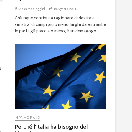
Massimo Gaggini
15 Agosto 2024
Chiunque continui a ragionare di destra e
sinistra, di campi più o meno larghi da entrambe
le parti, gli piaccia o meno, è un demagogo.…
o
,
l
IN PRIMO PIANO
Perché l’Italia ha bisogno del
o