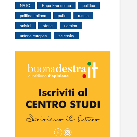
NATO
Papa Francesco
politica
politica italiana
putin
russia
salvini
storie
ucraina
unione europea
zelensky