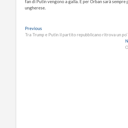
fan di Putin vengono a galla. E per Orban sarà sempre più
ungherese.
Navigazione
Previous
Previous
post:
Tra Trump e Putin il partito repubblicano ritrova un po’
articoli
N
O