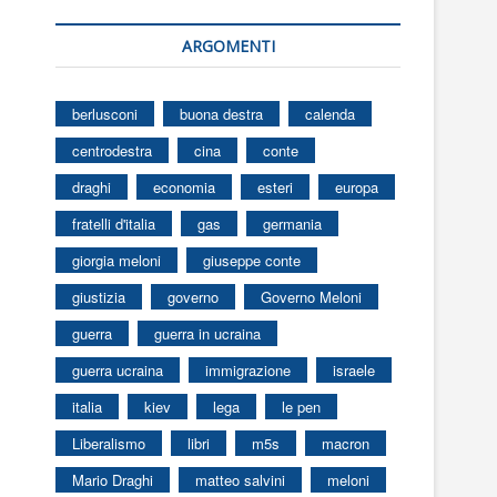
ARGOMENTI
berlusconi
buona destra
calenda
centrodestra
cina
conte
draghi
economia
esteri
europa
fratelli d'italia
gas
germania
giorgia meloni
giuseppe conte
giustizia
governo
Governo Meloni
guerra
guerra in ucraina
guerra ucraina
immigrazione
israele
italia
kiev
lega
le pen
Liberalismo
libri
m5s
macron
Mario Draghi
matteo salvini
meloni