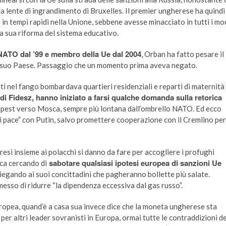
 lente di ingrandimento di Bruxelles. Il premier ungherese ha quindi
in tempi rapidi nella Unione, sebbene avesse minacciato in tutti i mo
la sua riforma del sistema educativo.
 NATO dal ’99 e membro della Ue dal 2004
, Orban ha fatto pesare il
 dal suo Paese. Passaggio che un momento prima aveva negato.
ati nel fango bombardava quartieri residenziali e reparti di maternità
i di Fidesz, hanno iniziato a farsi qualche domanda sulla retorica
dapest verso Mosca, sempre più lontana dall’ombrello NATO. Ed ecco
di pace” con Putin, salvo promettere cooperazione con il Cremlino per
resi insieme ai polacchi si danno da fare per accogliere i profughi
sabotare qualsiasi ipotesi europea di sanzioni Ue
ica cercando di
piegando ai suoi concittadini che pagheranno bollette più salate.
so di ridurre “la dipendenza eccessiva dal gas russo”.
ropea, quand’è a casa sua invece dice che la moneta ungherese sta
er altri leader sovranisti in Europa, ormai tutte le contraddizioni de