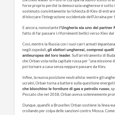
forse proprio perché la democrazia ungherese è sotto la
sostenuto convintamente la richiesta di Kiev di entrare 
di bloccare l’integrazione occidentale dell’Ucraina per 
l’Ungheria sia uno dei partner
E ancora, nonostante
fatto di far passare i rifornimenti bellici verso Kiev
Così, mentre la Russia con i suoi carri armati impantan
gli elettori ungheresi, compresi quell
negli ospedali,
antieuropea del loro leader
. Sull’arretramento di Bu
che Orban vola nella capitale russa per “una missione 
poi tornare a casa senza neppure passare da Kiev.
Infine, la nuova posizione neutralista: mentre gli unghe
ucraini, Orban torna a battere sulla questione energet
che blocchino le forniture di gas e petrolio russo
, s
Peccato che nel 2018, Orban aveva solennemente promes
Dunque, quand’è a Bruxelles Orban sostiene la linea eu
crollando per colpa delle sanzioni contro Mosca. Come p