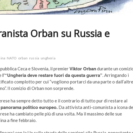
vranista Orban su Russia e
aina
NATO
orban
russia
ungheria
Viktor Orban
epubblica Ceca e Slovenia, il premier
durante un comizi
l’“Ungheria deve restare fuori da questa guerra”
he
. Arringando i
ificato complotto per cui “vogliono portarci da una parte o dall’altre
no”. Il comizio di Orban non sorprende.
rese ha sempre detto tutto e il contrario di tutto pur di restare al
el panorama politico europeo.
Da attivista anti-comunista a icona de
erese ha cambiato pelle più di una volta. Ma il massimo delle sue
ina a fine febbraio.
linearsi con la Ue sulla strada delle sanzioni alla Russia, nonostante 