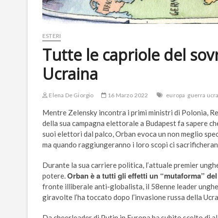
ESTERI
Tutte le capriole del so
Ucraina
Elena De Giorgio
16 Marzo 2022
europa
guerra ucr
Mentre Zelensky incontra i primi ministri di Polonia, R
della sua campagna elettorale a Budapest fa sapere c
suoi elettori dal palco, Orban evoca un non meglio spec
ma quando raggiungeranno i loro scopi ci sacrificheran
Durante la sua carriere politica, l’attuale premier unghe
Orban è a tutti gli effetti un “mutaforma” d
potere.
fronte illiberale anti-globalista, il 58enne leader ungh
giravolte l’ha toccato dopo l’invasione russa della Ucra
Da cheerleader di Putin in Europa ha subito scelto di al