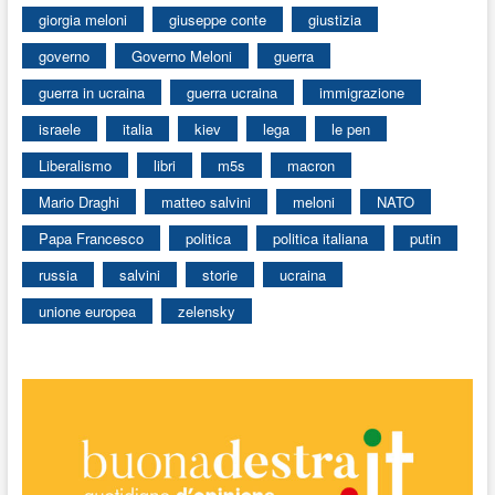
giorgia meloni
giuseppe conte
giustizia
governo
Governo Meloni
guerra
guerra in ucraina
guerra ucraina
immigrazione
israele
italia
kiev
lega
le pen
Liberalismo
libri
m5s
macron
Mario Draghi
matteo salvini
meloni
NATO
Papa Francesco
politica
politica italiana
putin
russia
salvini
storie
ucraina
unione europea
zelensky