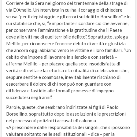
Corriere della Sera nel giorno del trentennale della strage di
via D’Amelio. Un’intervista in cui ha il coraggio di chiedere
scusa “per il depistaggio e gli errori sul delitto Borsellino” e in
cui stabilisce che, sì, “è importante ricordare ciò che avvenne,
per conservare l’ammirazione e la gratitudine che il Paese
deve alle vittime di quel terribile delitto”. Soprattutto, spiega
Melillo, per riconoscere l’enorme debito di verità e giustizia
che ancora oggi abbiamo verso le vittime e i loro familiari. “Un
debito che impone di lavorare in silenzio e con serietà –
afferma Melillo – per placare quella sete insoddisfatta di
verità e di evitare la retorica e la ritualità di celebrazioni che,
seppure sentite e commosse, inevitabilmente rischiano di
esacerbare il dolore di chi non può non guardare con
diffidenza e fastidio alle formali promesse di impegno
succedutesi negli anni”.
Parole, queste, che sembrano indirizzate ai figli di Paolo
Borsellino, soprattutto dopo le assoluzioni e le prescrizioni
nel processo ai poliziotti accusati di calunnia.
«A prescindere dalle responsabilità dei singoli, che si possono
valutare soltanto nelle sedi istituzionali – dice – per la