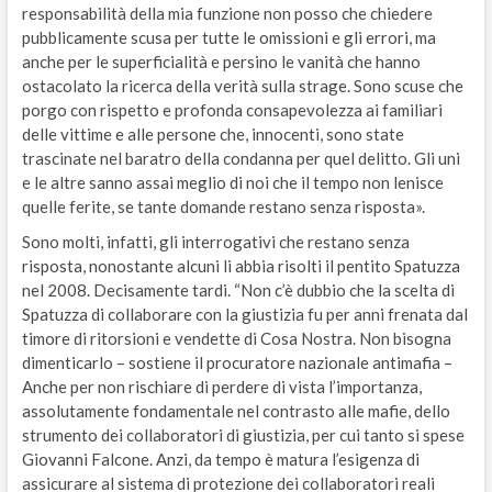
responsabilità della mia funzione non posso che chiedere
pubblicamente scusa per tutte le omissioni e gli errori, ma
anche per le superficialità e persino le vanità che hanno
ostacolato la ricerca della verità sulla strage. Sono scuse che
porgo con rispetto e profonda consapevolezza ai familiari
delle vittime e alle persone che, innocenti, sono state
trascinate nel baratro della condanna per quel delitto. Gli uni
e le altre sanno assai meglio di noi che il tempo non lenisce
quelle ferite, se tante domande restano senza risposta».
Sono molti, infatti, gli interrogativi che restano senza
risposta, nonostante alcuni li abbia risolti il pentito Spatuzza
nel 2008. Decisamente tardi. “Non c’è dubbio che la scelta di
Spatuzza di collaborare con la giustizia fu per anni frenata dal
timore di ritorsioni e vendette di Cosa Nostra. Non bisogna
dimenticarlo – sostiene il procuratore nazionale antimafia –
Anche per non rischiare di perdere di vista l’importanza,
assolutamente fondamentale nel contrasto alle mafie, dello
strumento dei collaboratori di giustizia, per cui tanto si spese
Giovanni Falcone. Anzi, da tempo è matura l’esigenza di
assicurare al sistema di protezione dei collaboratori reali