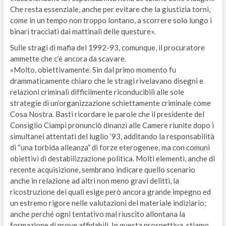
Che resta essenziale, anche per evitare che la giustizia torni,
come in un tempo non troppo lontano, a scorrere solo lungo i
binari tracciati dai mattinali delle questure».
Sulle stragi di mafia del 1992-93, comunque, il procuratore
ammette che c’è ancora da scavare.
«Molto, obiettivamente. Sin dal primo momento fu
drammaticamente chiaro che le stragi rivelavano disegni e
relazioni criminali difficilmente riconducibili alle sole
strategie di un’organizzazione schiettamente criminale come
Cosa Nostra. Basti ricordare le parole che il presidente del
Consiglio Ciampi pronunciò dinanzi alle Camere riunite dopo i
simultanei attentati del luglio ’93, additando la responsabilità
di “una torbida alleanza” di forze eterogenee, ma con comuni
obiettivi di destabilizzazione politica. Molti elementi, anche di
recente acquisizione, sembrano indicare quello scenario
anche in relazione ad altri non meno gravi delitti, la
ricostruzione dei quali esige però ancora grande impegno ed
un estremo rigore nelle valutazioni del materiale indiziario;
anche perché ogni tentativo mal riuscito allontana la
formazione di prove affidabili. In questa prospettiva, stiamo