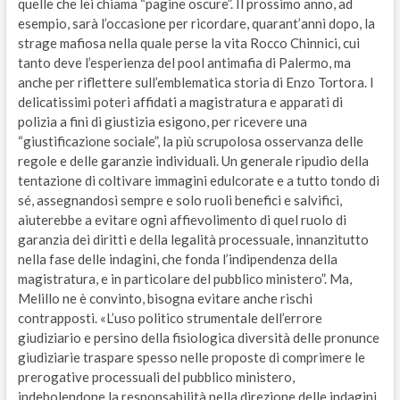
quelle che lei chiama “pagine oscure”. Il prossimo anno, ad
esempio, sarà l’occasione per ricordare, quarant’anni dopo, la
strage mafiosa nella quale perse la vita Rocco Chinnici, cui
tanto deve l’esperienza del pool antimafia di Palermo, ma
anche per riflettere sull’emblematica storia di Enzo Tortora. I
delicatissimi poteri affidati a magistratura e apparati di
polizia a fini di giustizia esigono, per ricevere una
“giustificazione sociale”, la più scrupolosa osservanza delle
regole e delle garanzie individuali. Un generale ripudio della
tentazione di coltivare immagini edulcorate e a tutto tondo di
sé, assegnandosi sempre e solo ruoli benefici e salvifici,
aiuterebbe a evitare ogni affievolimento di quel ruolo di
garanzia dei diritti e della legalità processuale, innanzitutto
nella fase delle indagini, che fonda l’indipendenza della
magistratura, e in particolare del pubblico ministero”. Ma,
Melillo ne è convinto, bisogna evitare anche rischi
contrapposti. «L’uso politico strumentale dell’errore
giudiziario e persino della fisiologica diversità delle pronunce
giudiziarie traspare spesso nelle proposte di comprimere le
prerogative processuali del pubblico ministero,
indebolendone la responsabilità nella direzione delle indagini.