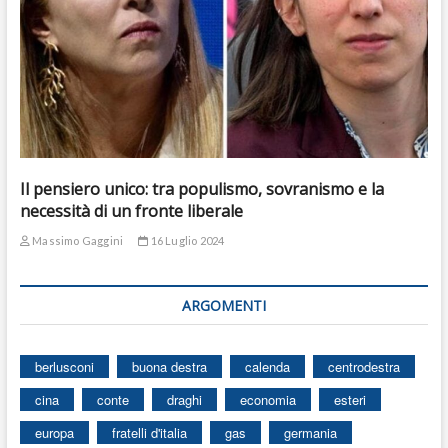
Il pensiero unico: tra populismo, sovranismo e la
necessità di un fronte liberale
Massimo Gaggini
16 Luglio 2024
ARGOMENTI
berlusconi
buona destra
calenda
centrodestra
cina
conte
draghi
economia
esteri
europa
fratelli d'italia
gas
germania