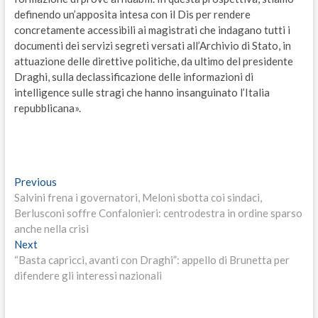
definendo un’apposita intesa con il Dis per rendere
concretamente accessibili ai magistrati che indagano tutti i
documenti dei servizi segreti versati all’Archivio di Stato, in
attuazione delle direttive politiche, da ultimo del presidente
Draghi, sulla declassificazione delle informazioni di
intelligence sulle stragi che hanno insanguinato l’Italia
repubblicana».
Navigazione
Previous
Previous
post:
Salvini frena i governatori, Meloni sbotta coi sindaci,
articoli
Berlusconi soffre Confalonieri: centrodestra in ordine sparso
anche nella crisi
Next
Next
post:
“Basta capricci, avanti con Draghi”: appello di Brunetta per
difendere gli interessi nazionali