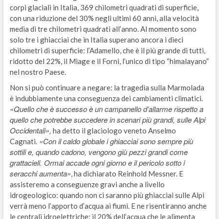
corpi glaciali in Italia, 369 chilometri quadrati di superficie,
con una riduzione del 30% negli ultimi 60 anni, alla velocità
media di tre chilometri quadrati all’anno. Al momento sono
solo tre i ghiacciai che in Italia superano ancora i dieci
chilometri di superficie: l’Adamello, che è il più grande di tutti,
ridotto del 22%, il Miage e il Forni, l’unico di tipo “himalayano”
nel nostro Paese.
Non si può continuare a negare: la tragedia sulla Marmolada
è indubbiamente una conseguenza dei cambiamenti climatici.
«Quello che è successo è un campanello d’allarme rispetto a
quello che potrebbe succedere in scenari più grandi, sulle Alpi
Occidentali»,
ha detto il glaciologo veneto Anselmo
«Con il caldo globale i ghiacciai sono sempre più
Cagnati.
sottili e, quando cadono, vengono giù pezzi grandi come
grattacieli. Ormai accade ogni giorno e il pericolo sotto i
seracchi aumenta»
, ha dichiarato Reinhold Messner. E
assisteremo a conseguenze gravi anche a livello
idrogeologico: quando non ci saranno più ghiacciai sulle Alpi
verrà meno l’apporto d’acqua ai fiumi. E ne risentiranno anche
le centrali idroelettriche: il 20% dell’acqua che le alimenta