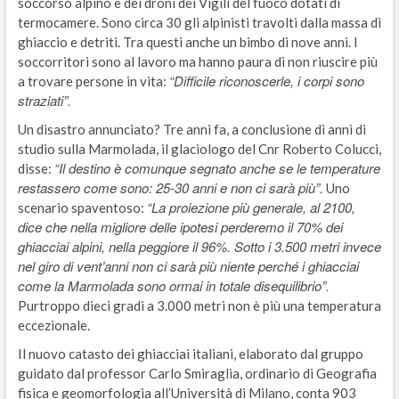
soccorso alpino e dei droni dei Vigili del fuoco dotati di
termocamere. Sono circa 30 gli alpinisti travolti dalla massa di
ghiaccio e detriti. Tra questi anche un bimbo di nove anni. I
soccorritori sono al lavoro ma hanno paura di non riuscire più
“Difficile riconoscerle, i corpi sono
a trovare persone in vita:
straziati”.
Un disastro annunciato? Tre anni fa, a conclusione di anni di
studio sulla Marmolada, il glaciologo del Cnr Roberto Colucci,
“Il destino è comunque segnato anche se le temperature
disse:
restassero come sono: 25-30 anni e non ci sarà più”.
Uno
“La proiezione più generale, al 2100,
scenario spaventoso:
dice che nella migliore delle ipotesi perderemo il 70% dei
ghiacciai alpini, nella peggiore il 96%. Sotto i 3.500 metri invece
nel giro di vent’anni non ci sarà più niente perché i ghiacciai
come la Marmolada sono ormai in totale disequilibrio”.
Purtroppo dieci gradi a 3.000 metri non è più una temperatura
eccezionale.
Il nuovo catasto dei ghiacciai italiani, elaborato dal gruppo
guidato dal professor Carlo Smiraglia, ordinario di Geografia
fisica e geomorfologia all’Università di Milano, conta 903