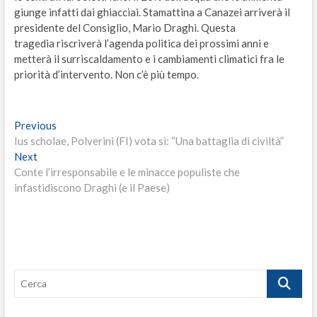
giunge infatti dai ghiacciai. Stamattina a Canazei arriverà il
presidente del Consiglio, Mario Draghi. Questa
tragedia riscriverà l’agenda politica dei prossimi anni e
metterà il surriscaldamento e i cambiamenti climatici fra le
priorità d’intervento. Non c’è più tempo.
Navigazione
Previous
Previous
post:
Ius scholae, Polverini (FI) vota sì: “Una battaglia di civiltà”
articoli
Next
Next
post:
Conte l’irresponsabile e le minacce populiste che
infastidiscono Draghi (e il Paese)
Cerca