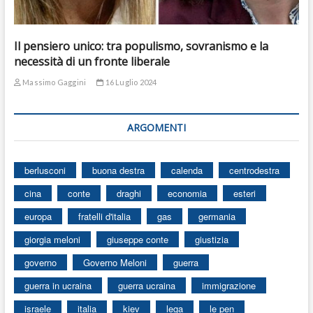
Il pensiero unico: tra populismo, sovranismo e la
necessità di un fronte liberale
Massimo Gaggini
16 Luglio 2024
ARGOMENTI
berlusconi
buona destra
calenda
centrodestra
cina
conte
draghi
economia
esteri
europa
fratelli d'italia
gas
germania
giorgia meloni
giuseppe conte
giustizia
governo
Governo Meloni
guerra
guerra in ucraina
guerra ucraina
immigrazione
israele
italia
kiev
lega
le pen