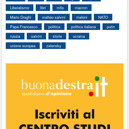
Liberalismo
libri
m5s
macron
Mario Draghi
matteo salvini
meloni
NATO
Papa Francesco
politica
politica italiana
putin
russia
salvini
storie
ucraina
unione europea
zelensky