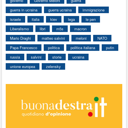
governo
Governo Meloni
guerra
guerra in ucraina
guerra ucraina
immigrazione
israele
italia
kiev
lega
le pen
Liberalismo
libri
m5s
macron
Mario Draghi
matteo salvini
meloni
NATO
Papa Francesco
politica
politica italiana
putin
russia
salvini
storie
ucraina
unione europea
zelensky