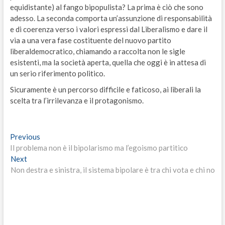
equidistante) al fango bipopulista? La prima è ciò che sono
adesso. La seconda comporta un’assunzione di responsabilità
e di coerenza verso i valori espressi dal Liberalismo e dare il
via a una vera fase costituente del nuovo partito
liberaldemocratico, chiamando a raccolta non le sigle
esistenti, ma la società aperta, quella che oggi è in attesa di
un serio riferimento politico.
Sicuramente è un percorso difficile e faticoso, ai liberali la
scelta tra l’irrilevanza e il protagonismo.
Navigazione
Previous
Previous
post:
Il problema non è il bipolarismo ma l’egoismo partitico
articoli
Next
Next
post:
Non destra e sinistra, il sistema bipolare è tra chi vota e chi no