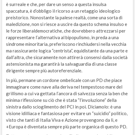
è surreale e che, per dare un senso a questa insulsa
spaccatura, è d’obbligo il ricorso a un retaggio ideologico
preistorico. Nonostante la palese realtà, come una sorta di
maledizione, non si riesce a uscire da questo schema insulso e
le forze liberaldemocratiche, che dovrebbero attrezzarsi per
rappresentare l’alternativa al bipopulismo, in preda a una
sindrome minoritaria, preferiscono rinchiudersi nella vecchia
ma rassicurante logica “centrista”, equidistante da una parte e
dall’altra, che sicuramente non attirerà consensi dalla società
astensionista ma garantirà la salvaguardia di una classe
dirigente sempre più autoreferenziale.
In più, permane un cordone ombelicale con un PD che piace
immaginare come nave alla deriva nel tempestoso mare del
grillismo a cui va gettata l’ancora di salvezza senza la ben che
minima riflessione su ciò che è stata “l’involuzione” della
sinistra dallo scioglimento del PCI in poi. Diciamolo: è una
visione idilliaca e fantasiosa per evitare un “suicidio” politico,
visto che tanti di Italia Viva e Azione provengono da lì, e
+Europa è diventata sempre più parte organica di questo PD.