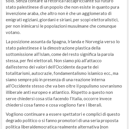
solo. Senza contare la retorica raccapricciante sul futuro
stato palestinese di un popolo che non esiste in quanto pura
invenzione araba, che altro non è che un agglomerato di
emigrati egiziani, giordani e siriani, per scopi elettoralistici,
per non inimicarsi le popolazioni musulmane che comunque
votano.
La posizione assunta da Spagna, Irlanda e Norvegia verso lo
stato palestinese è la dimostrazione plastica della
sottomissione all’Islam, come del resto significa la parola
stessa, per fini elettorali. Non siamo più all’attacco
dall’esterno dei valori dell’Occidente da parte dei
totalitarismi, autocrazie, fondamentalismo islamico ecc., ma
siamo sempre più in presenza di una reazione interna
all’Occidente stesso che va ben oltre il populismo sovranismo
illiberale anti europeo e atlantico. Rispetto a questo non
serve chiedersi cosa stia facendo l’Italia, occorre invece
chiedersi cosa fanno e cosa vogliono fare i liberali.
Vogliono continuare a essere spettatori e complici di questo
degrado politico o si fanno promotori di una seria proposta
politica liberaldemocratica realmente alternativa (non