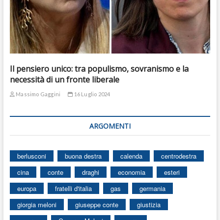
Il pensiero unico: tra populismo, sovranismo e la
necessità di un fronte liberale
Massimo Gaggini
16 Luglio 2024
ARGOMENTI
berlusconi
buona destra
calenda
centrodestra
cina
conte
draghi
economia
esteri
europa
fratelli d'italia
gas
germania
giorgia meloni
giuseppe conte
giustizia