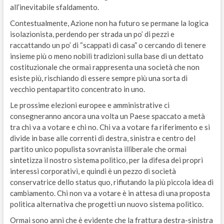
all’inevitabile sfaldamento.
Contestualmente, Azione non ha futuro se permane la logica
isolazionista, perdendo per strada un po’ di pezzi e
raccattando un po’ di “scappati di casa” o cercando di tenere
insieme più o meno nobili tradizioni sulla base di un dettato
costituzionale che ormai rappresenta una società che non
esiste più, rischiando di essere sempre più una sorta di
vecchio pentapartito concentrato in uno.
Le prossime elezioni europee e amministrative ci
consegneranno ancora una volta un Paese spaccato a metà
tra chi va a votare e chi no. Chi va a votare fa riferimento e si
divide in base alle correnti di destra, sinistra e centro del
partito unico populista sovranista illiberale che ormai
sintetizza il nostro sistema politico, per la difesa dei propri
interessi corporativi, e quindi è un pezzo di società
conservatrice dello status quo, rifiutando la più piccola idea di
cambiamento. Chi non va a votare è in attesa di una proposta
politica alternativa che progetti un nuovo sistema politico.
Ormai sono anni che è evidente che la frattura destra-sinistra