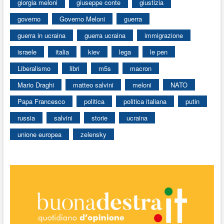
giorgia meloni
giuseppe conte
giustizia
governo
Governo Meloni
guerra
guerra in ucraina
guerra ucraina
immigrazione
israele
italia
kiev
lega
le pen
Liberalismo
libri
m5s
macron
Mario Draghi
matteo salvini
meloni
NATO
Papa Francesco
politica
politica italiana
putin
russia
salvini
storie
ucraina
unione europea
zelensky