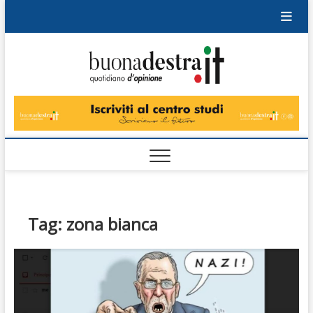
Skip
to
content
Buonad
QUOTIDIANO
DI OPINIONE
Tag:
zona bianca