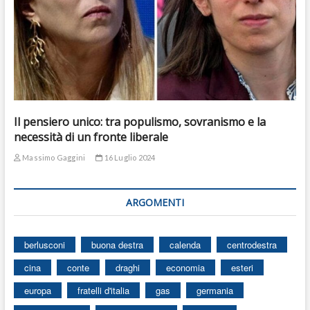
Il pensiero unico: tra populismo, sovranismo e la
necessità di un fronte liberale
Massimo Gaggini
16 Luglio 2024
ARGOMENTI
berlusconi
buona destra
calenda
centrodestra
cina
conte
draghi
economia
esteri
europa
fratelli d'italia
gas
germania