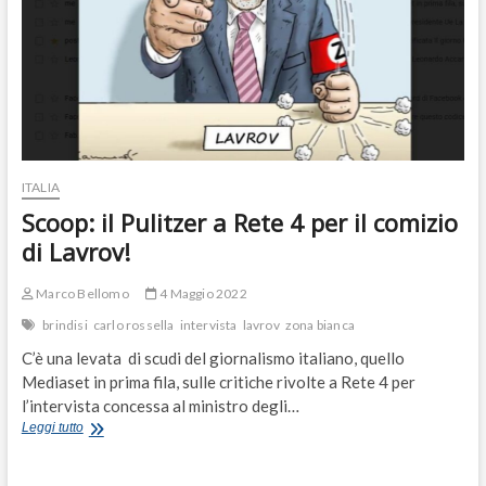
ITALIA
Scoop: il Pulitzer a Rete 4 per il comizio
di Lavrov!
Marco Bellomo
4 Maggio 2022
brindisi
carlo rossella
intervista
lavrov
zona bianca
C’è una levata di scudi del giornalismo italiano, quello
Mediaset in prima fila, sulle critiche rivolte a Rete 4 per
l’intervista concessa al ministro degli…
Scoop:
Leggi tutto
il
Pulitzer
a