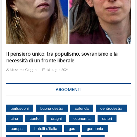
Il pensiero unico: tra populismo, sovranismo e la
necessità di un fronte liberale
Massimo Gaggini
16 Luglio 2024
ARGOMENTI
berlusconi
buona destra
calenda
centrodestra
cina
conte
draghi
economia
esteri
europa
fratelli d'italia
gas
germania