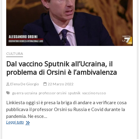
CULTURA
Dal vaccino Sputnik all’Ucraina, il
problema di Orsini è l’ambivalenza
Elena De Giorgio
22 Marzo 2022
guerra ucraina
professor orsini
sputnik
vaccino russo
Linkiesta oggi si è presa la briga di andare a verificare cosa
pubblicava il professor Orsini su Russia e Covid durante la
pandemia. Ne esce…
Dal
Leggi tutto
vaccino
Sputnik
all’Ucraina,