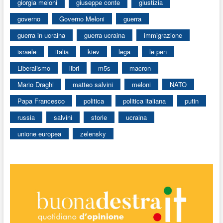
giorgia meloni
giuseppe conte
giustizia
governo
Governo Meloni
guerra
guerra in ucraina
guerra ucraina
immigrazione
israele
italia
kiev
lega
le pen
Liberalismo
libri
m5s
macron
Mario Draghi
matteo salvini
meloni
NATO
Papa Francesco
politica
politica italiana
putin
russia
salvini
storie
ucraina
unione europea
zelensky