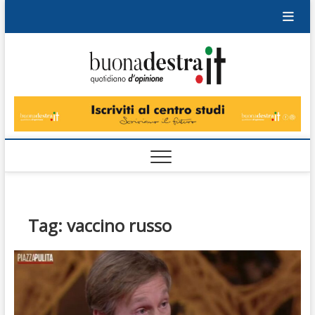
Skip
to
content
Buonad
QUOTIDIANO
DI OPINIONE
Tag:
vaccino russo