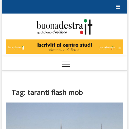
Skip
to
content
Buonad
QUOTIDIANO
DI OPINIONE
Tag:
taranti flash mob