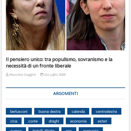
Il pensiero unico: tra populismo, sovranismo e la
necessità di un fronte liberale
Massimo Gaggini
16 Luglio 2024
ARGOMENTI
berlusconi
buona destra
calenda
centrodestra
cina
conte
draghi
economia
esteri
europa
fratelli d'italia
gas
germania