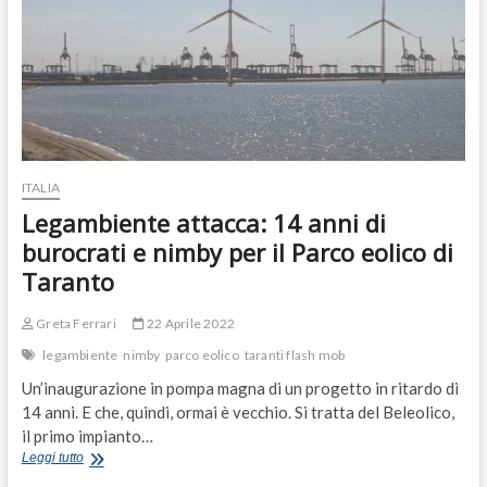
ITALIA
Legambiente attacca: 14 anni di
burocrati e nimby per il Parco eolico di
Taranto
Greta Ferrari
22 Aprile 2022
legambiente
nimby
parco eolico
taranti flash mob
Un’inaugurazione in pompa magna di un progetto in ritardo di
14 anni. E che, quindi, ormai è vecchio. Si tratta del Beleolico,
il primo impianto…
Legambiente
Leggi tutto
attacca: