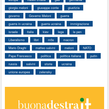
giorgia meloni
giuseppe conte
giustizia
governo
Governo Meloni
guerra
guerra in ucraina
guerra ucraina
immigrazione
israele
italia
kiev
lega
le pen
Liberalismo
libri
m5s
macron
Mario Draghi
matteo salvini
meloni
NATO
Papa Francesco
politica
politica italiana
putin
russia
salvini
storie
ucraina
unione europea
zelensky