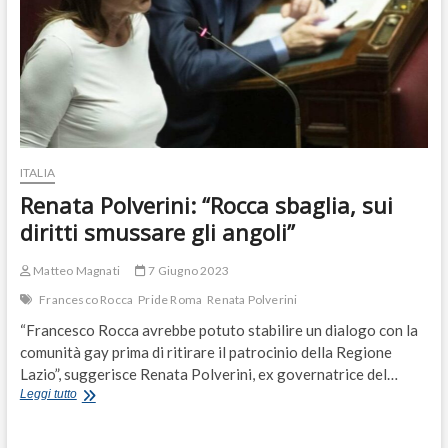
ITALIA
Renata Polverini: “Rocca sbaglia, sui
diritti smussare gli angoli”
Matteo Magnati
7 Giugno 2023
Francesco Rocca
Pride Roma
Renata Polverini
“Francesco Rocca avrebbe potuto stabilire un dialogo con la
comunità gay prima di ritirare il patrocinio della Regione
Lazio”, suggerisce Renata Polverini, ex governatrice del…
Renata
Leggi tutto
Polverini:
“Rocca
sbaglia,