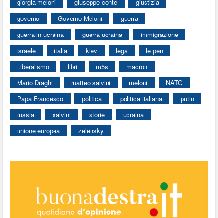
giorgia meloni
giuseppe conte
giustizia
governo
Governo Meloni
guerra
guerra in ucraina
guerra ucraina
immigrazione
israele
italia
kiev
lega
le pen
Liberalismo
libri
m5s
macron
Mario Draghi
matteo salvini
meloni
NATO
Papa Francesco
politica
politica italiana
putin
russia
salvini
storie
ucraina
unione europea
zelensky