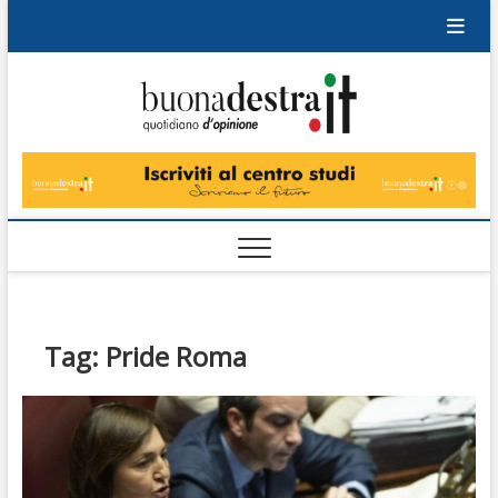
Skip
to
content
Buonad
QUOTIDIANO
DI OPINIONE
Tag:
Pride Roma