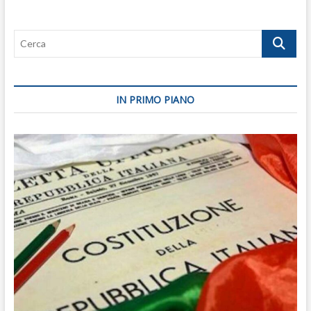
sui
diritti
Cerca
smussare
gli
angoli”
IN PRIMO PIANO