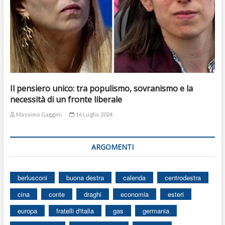
Il pensiero unico: tra populismo, sovranismo e la
necessità di un fronte liberale
Massimo Gaggini
16 Luglio 2024
ARGOMENTI
berlusconi
buona destra
calenda
centrodestra
cina
conte
draghi
economia
esteri
europa
fratelli d'italia
gas
germania