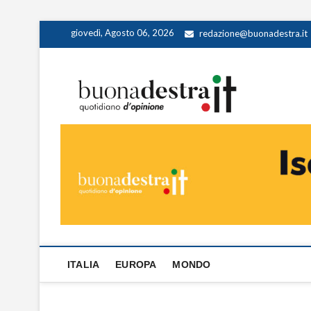
Skip
giovedì, Agosto 06, 2026
redazione@buonadestra.it
to
content
Buona
QUOTIDIANO D
ITALIA
EUROPA
MONDO