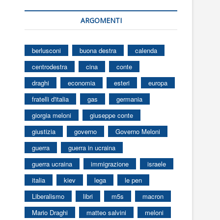
ARGOMENTI
berlusconi
buona destra
calenda
centrodestra
cina
conte
draghi
economia
esteri
europa
fratelli d'italia
gas
germania
giorgia meloni
giuseppe conte
giustizia
governo
Governo Meloni
guerra
guerra in ucraina
guerra ucraina
immigrazione
israele
italia
kiev
lega
le pen
Liberalismo
libri
m5s
macron
Mario Draghi
matteo salvini
meloni