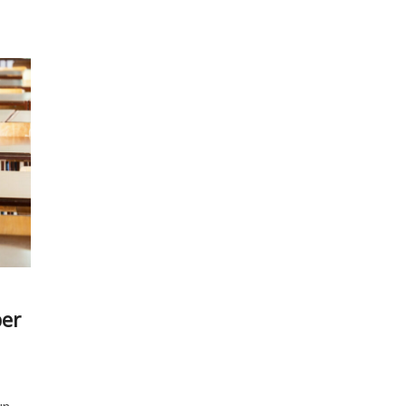
per
un