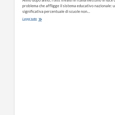
problema che affligge il sistema educativo nazionale: 
significativa percentuale di scuole non…
La
Leggi tutto
rivoluzione
del
merito:
la
lotta
per
un
sistema
educativo
equo