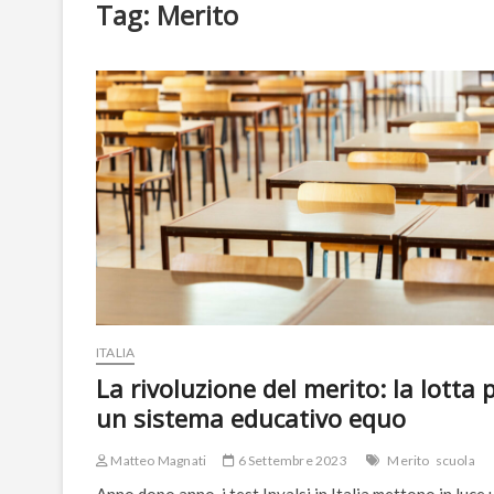
Tag:
Merito
ITALIA
La rivoluzione del merito: la lotta 
un sistema educativo equo
Matteo Magnati
6 Settembre 2023
Merito
scuola
Anno dopo anno, i test Invalsi in Italia mettono in luce 