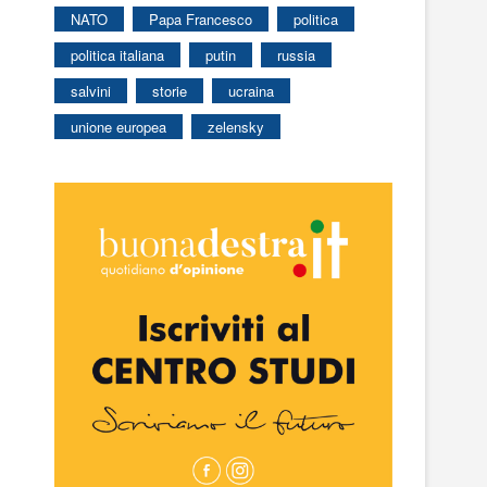
NATO
Papa Francesco
politica
politica italiana
putin
russia
salvini
storie
ucraina
unione europea
zelensky