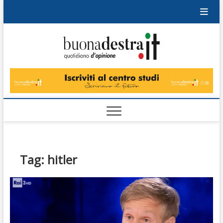
Skip
to
content
Buonad
QUOTIDIANO
DI OPINIONE
Tag:
hitler