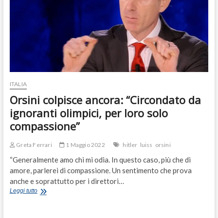
ITALIA
Orsini colpisce ancora: “Circondato da
ignoranti olimpici, per loro solo
compassione”
Greta Ferrari
1 Maggio 2022
hitler
luiss
orsini
“Generalmente amo chi mi odia. In questo caso, più che di
amore, parlerei di compassione. Un sentimento che prova
anche e soprattutto per i direttori…
Orsini
Leggi tutto
colpisce
ancora:
“Circondato