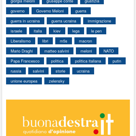
giorgia meloni
giuseppe conte
giustizia
governo
Governo Meloni
guerra
guerra in ucraina
guerra ucraina
immigrazione
israele
italia
kiev
lega
le pen
Liberalismo
libri
m5s
macron
Mario Draghi
matteo salvini
meloni
NATO
Papa Francesco
politica
politica italiana
putin
russia
salvini
storie
ucraina
unione europea
zelensky