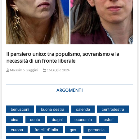
Il pensiero unico: tra populismo, sovranismo e la
necessità di un fronte liberale
Massimo Gaggini
16 Luglio 2024
ARGOMENTI
berlusconi
buona destra
calenda
centrodestra
cina
conte
draghi
economia
esteri
europa
fratelli d'italia
gas
germania