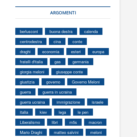
ARGOMENTI
berlusconi
buona destra
calenda
centrodestra
cina
conte
draghi
economia
esteri
europa
fratelli d'italia
gas
germania
giorgia meloni
giuseppe conte
giustizia
governo
Governo Meloni
guerra
guerra in ucraina
guerra ucraina
immigrazione
israele
italia
kiev
lega
le pen
Liberalismo
libri
m5s
macron
Mario Draghi
matteo salvini
meloni