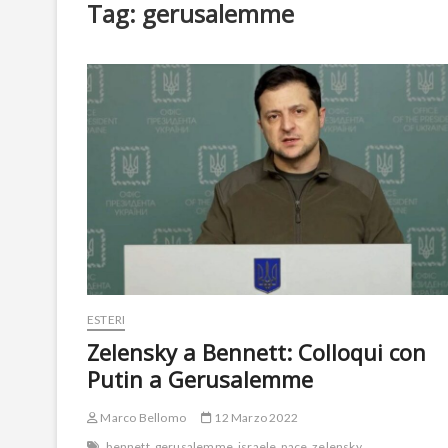
Tag:
gerusalemme
ESTERI
Zelensky a Bennett: Colloqui con
Putin a Gerusalemme
Marco Bellomo
12 Marzo 2022
bennett
gerusalemme
israele
pace
zelensky