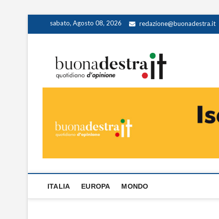
Skip
sabato, Agosto 08, 2026
redazione@buonadestra.it
to
content
Buona
QUOTIDIANO D
ITALIA
EUROPA
MONDO