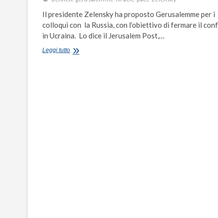
Il presidente Zelensky ha proposto Gerusalemme per i
colloqui con la Russia, con l’obiettivo di fermare il conf
in Ucraina. Lo dice il Jerusalem Post,…
Zelensky
Leggi tutto
a
Bennett:
Colloqui
con
Putin
a
Gerusalemme