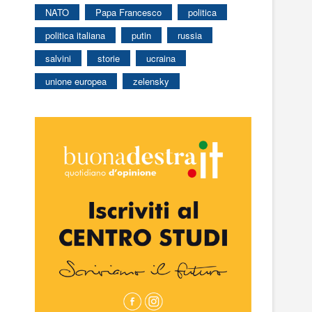
NATO
Papa Francesco
politica
politica italiana
putin
russia
salvini
storie
ucraina
unione europea
zelensky