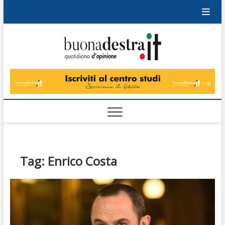
Skip
to
content
Buonad
QUOTIDIANO
DI OPINIONE
Tag:
Enrico Costa