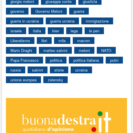
giorgia meloni
giuseppe conte
giustizia
governo
Governo Meloni
guerra
guerra in ucraina
guerra ucraina
immigrazione
israele
italia
kiev
lega
le pen
Liberalismo
libri
m5s
macron
Mario Draghi
matteo salvini
meloni
NATO
Papa Francesco
politica
politica italiana
putin
russia
salvini
storie
ucraina
unione europea
zelensky