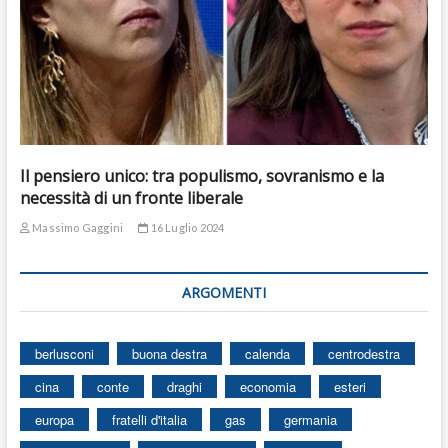
Il pensiero unico: tra populismo, sovranismo e la
necessità di un fronte liberale
Massimo Gaggini
16 Luglio 2024
ARGOMENTI
berlusconi
buona destra
calenda
centrodestra
cina
conte
draghi
economia
esteri
europa
fratelli d'italia
gas
germania