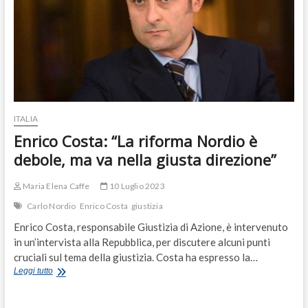
ITALIA
Enrico Costa: “La riforma Nordio è
debole, ma va nella giusta direzione”
Maria Elena Caffe
10 Luglio 2023
Carlo Nordio
Enrico Costa
giustizia
Enrico Costa, responsabile Giustizia di Azione, è intervenuto
in un’intervista alla Repubblica, per discutere alcuni punti
cruciali sul tema della giustizia. Costa ha espresso la…
Enrico
Leggi tutto
Costa:
“La
riforma