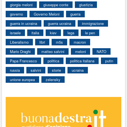
giorgia meloni
giuseppe conte
giustizia
governo
Governo Meloni
guerra
guerra in ucraina
guerra ucraina
immigrazione
israele
italia
kiev
lega
le pen
Liberalismo
libri
m5s
macron
Mario Draghi
matteo salvini
meloni
NATO
Papa Francesco
politica
politica italiana
putin
russia
salvini
storie
ucraina
unione europea
zelensky