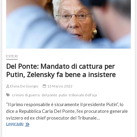
ESTERI
Del Ponte: Mandato di cattura per
Putin, Zelensky fa bene a insistere
Elena De Giorgio
13 Marzo 2022
crimini di guerra
del ponte
putin
tribunale dell'aja
“Il primo responsabile è sicuramente il presidente Putin”, lo
dice a Repubblica Carla Del Ponte, l’ex procuratore generale
svizzero ed ex chief prosecutor del Tribunale…
Del
Leggi tutto
Ponte:
Mandato