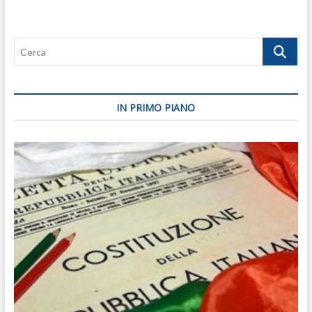
di
cattura
per
Cerca
Putin,
Zelensky
fa
bene
a
IN PRIMO PIANO
insistere