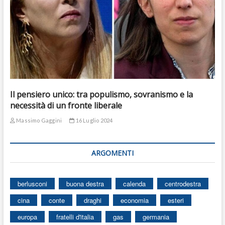
Il pensiero unico: tra populismo, sovranismo e la
necessità di un fronte liberale
Massimo Gaggini
16 Luglio 2024
ARGOMENTI
berlusconi
buona destra
calenda
centrodestra
cina
conte
draghi
economia
esteri
europa
fratelli d'italia
gas
germania