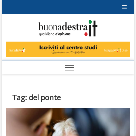
Skip
to
content
Buonad
QUOTIDIANO
DI OPINIONE
Tag:
del ponte