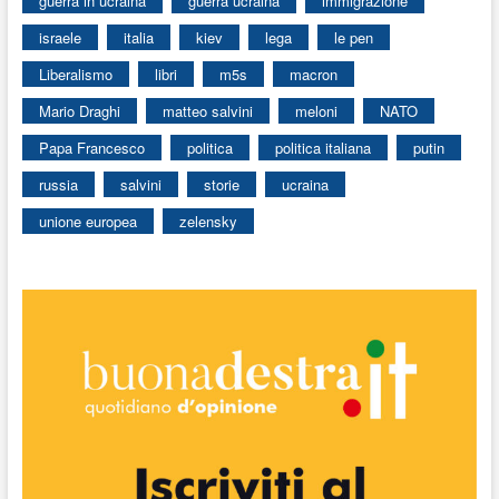
guerra in ucraina
guerra ucraina
immigrazione
israele
italia
kiev
lega
le pen
Liberalismo
libri
m5s
macron
Mario Draghi
matteo salvini
meloni
NATO
Papa Francesco
politica
politica italiana
putin
russia
salvini
storie
ucraina
unione europea
zelensky