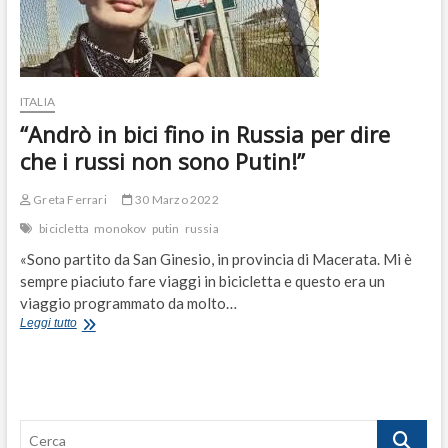
ITALIA
“Andrò in bici fino in Russia per dire
che i russi non sono Putin!”
Greta Ferrari
30 Marzo 2022
bicicletta
monokov
putin
russia
«Sono partito da San Ginesio, in provincia di Macerata. Mi è
sempre piaciuto fare viaggi in bicicletta e questo era un
viaggio programmato da molto…
“Andrò
Leggi tutto
in
bici
fino
in
Russia
Cerca
per