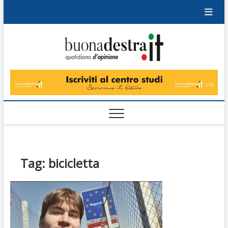
Skip
to
content
Buonad
QUOTIDIANO
DI OPINIONE
Tag:
bicicletta