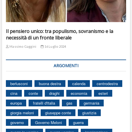
Il pensiero unico: tra populismo, sovranismo e la
necessità di un fronte liberale
Massimo Gaggini
16 Luglio 2024
ARGOMENTI
berlusconi
buona destra
calenda
centrodestra
cina
conte
draghi
economia
esteri
europa
fratelli d'italia
gas
germania
giorgia meloni
giuseppe conte
giustizia
governo
Governo Meloni
guerra