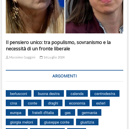
Il pensiero unico: tra populismo, sovranismo e la
necessità di un fronte liberale
Massimo Gaggini
16 Luglio 2024
ARGOMENTI
berlusconi
buona destra
calenda
centrodestra
cina
conte
draghi
economia
esteri
europa
fratelli d'italia
gas
germania
giorgia meloni
giuseppe conte
giustizia