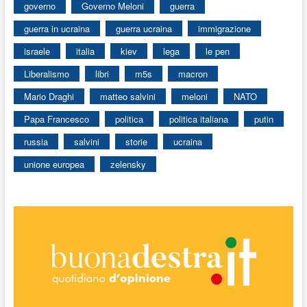
governo
Governo Meloni
guerra
guerra in ucraina
guerra ucraina
immigrazione
israele
italia
kiev
lega
le pen
Liberalismo
libri
m5s
macron
Mario Draghi
matteo salvini
meloni
NATO
Papa Francesco
politica
politica italiana
putin
russia
salvini
storie
ucraina
unione europea
zelensky