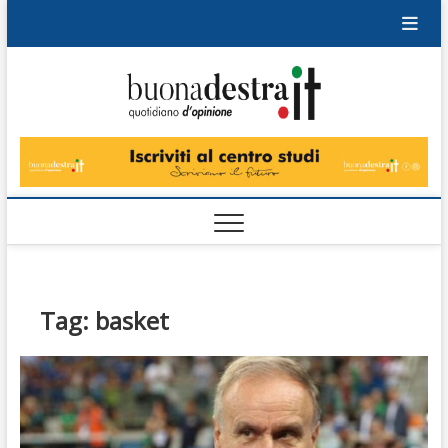
Skip
to
content
Buonad
QUOTIDIANO
DI OPINIONE
Tag:
basket