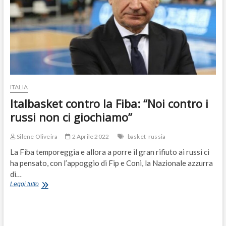
ITALIA
Italbasket contro la Fiba: “Noi contro i
russi non ci giochiamo”
Silene Oliveira
2 Aprile 2022
basket
russia
La Fiba temporeggia e allora a porre il gran rifiuto ai russi ci
ha pensato, con l’appoggio di Fip e Coni, la Nazionale azzurra
di…
Italbasket
Leggi tutto
contro
la
Fiba:
“Noi