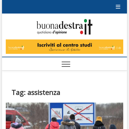
Skip
to
content
Buonad
QUOTIDIANO
DI OPINIONE
Tag:
assistenza