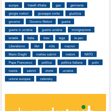
europa
fratelli d'italia
gas
germania
giorgia meloni
giuseppe conte
giustizia
governo
Governo Meloni
guerra
guerra in ucraina
guerra ucraina
immigrazione
israele
italia
kiev
lega
le pen
Liberalismo
libri
m5s
macron
Mario Draghi
matteo salvini
meloni
NATO
Papa Francesco
politica
politica italiana
putin
russia
salvini
storie
ucraina
unione europea
zelensky