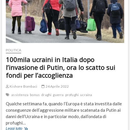
POLITICA
100mila ucraini in Italia dopo
l’invasione di Putin, ora lo scatto sui
fondi per l’accoglienza
Kishore Bombaci
24 Aprile 2022
assistenza
bonus
draghi
guerra
profughi
ucraina
Qualche settimana fa, quando l’Europa è stata investita dalle
conseguenze dell’aggressione militare scatenata da Putin ai
danni dell’Ucraina e in particolar modo, dall’ondata di
profughi…
100mila
Leggi tutto