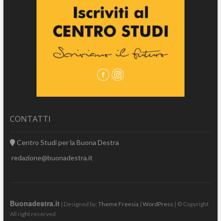
CONTATTI
Centro Studi per la Buona Destra
redazione@buonadestra.it
Buonadestra.it
| Designed by:
Theme Freesia
|
WordPress
| © Copyright
All right reserved