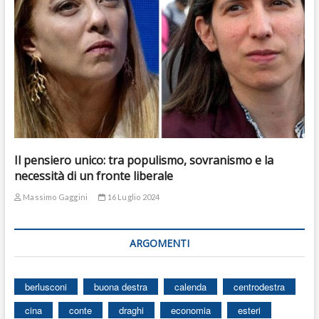
Il pensiero unico: tra populismo, sovranismo e la
necessità di un fronte liberale
Massimo Gaggini
16 Luglio 2024
ARGOMENTI
berlusconi
buona destra
calenda
centrodestra
cina
conte
draghi
economia
esteri