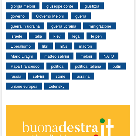
giorgia meloni
giuseppe conte
giustizia
governo
Governo Meloni
guerra
guerra in ucraina
guerra ucraina
immigrazione
israele
italia
kiev
lega
le pen
Liberalismo
libri
m5s
macron
Mario Draghi
matteo salvini
meloni
NATO
Papa Francesco
politica
politica italiana
putin
russia
salvini
storie
ucraina
unione europea
zelensky