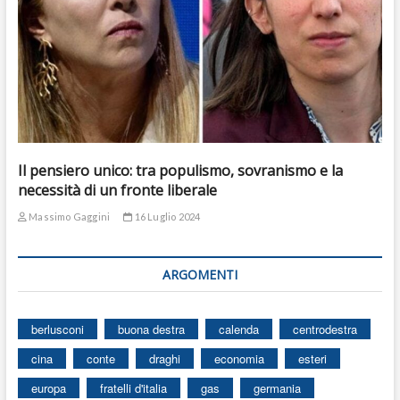
Il pensiero unico: tra populismo, sovranismo e la
necessità di un fronte liberale
Massimo Gaggini
16 Luglio 2024
ARGOMENTI
berlusconi
buona destra
calenda
centrodestra
cina
conte
draghi
economia
esteri
europa
fratelli d'italia
gas
germania