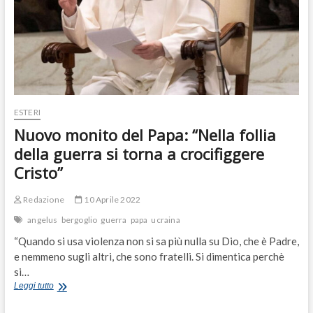
ESTERI
Nuovo monito del Papa: “Nella follia
della guerra si torna a crocifiggere
Cristo”
Redazione
10 Aprile 2022
angelus
bergoglio
guerra
papa
ucraina
“Quando si usa violenza non si sa più nulla su Dio, che è Padre,
e nemmeno sugli altri, che sono fratelli. Si dimentica perchè
si…
Nuovo
Leggi tutto
monito
del