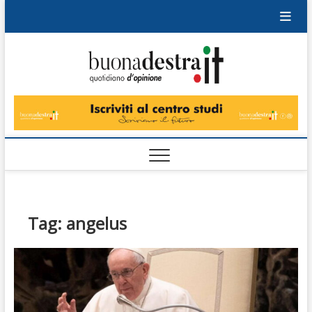
Skip
to
content
Buonad
QUOTIDIANO
DI OPINIONE
Tag:
angelus