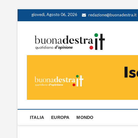
Skip
giovedì, Agosto 06, 2026
redazione@buonadestra.it
to
content
Buona
QUOTIDIANO D
ITALIA
EUROPA
MONDO