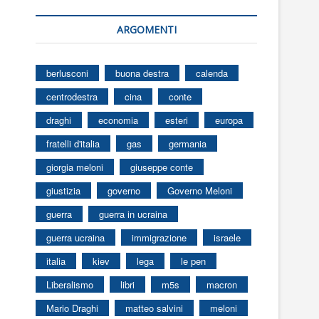
ARGOMENTI
berlusconi
buona destra
calenda
centrodestra
cina
conte
draghi
economia
esteri
europa
fratelli d'italia
gas
germania
giorgia meloni
giuseppe conte
giustizia
governo
Governo Meloni
guerra
guerra in ucraina
guerra ucraina
immigrazione
israele
italia
kiev
lega
le pen
Liberalismo
libri
m5s
macron
Mario Draghi
matteo salvini
meloni