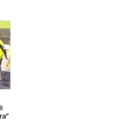
i
ra”