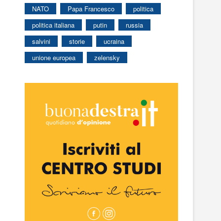
NATO
Papa Francesco
politica
politica italiana
putin
russia
salvini
storie
ucraina
unione europea
zelensky