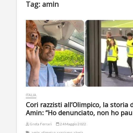
Tag:
amin
ITALIA
Cori razzisti all’Olimpico, la storia d
Amin: “Ho denunciato, non ho pau
Greta Ferrari
24 Maggio 2022
amin
olimpico
razzismo
storia