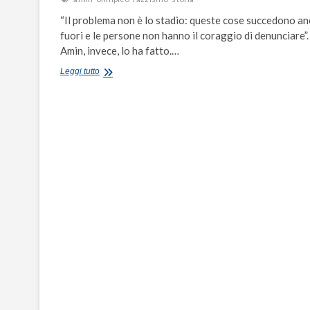
“Il problema non è lo stadio: queste cose succedono a
fuori e le persone non hanno il coraggio di denunciare”.
Amin, invece, lo ha fatto.…
Cori
Leggi tutto
razzisti
all’Olimpico,
la
storia
di
Amin:
“Ho
denunciato,
non
ho
paura”