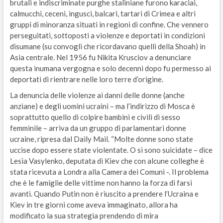
brutali e indiscriminate purghe staliniane furono karaciai,
calmucchi, ceceni, ingusci, balcari, tartari di Crimea e altri
gruppi di minoranza situati in regioni di confine. Che vennero
perseguitati, sottoposti a violenze e deportati in condizioni
disumane (su convogli che ricordavano quelli della Shoah) in
Asia centrale. Nel 1956 fu Nikita Krusciov a denunciare
questa inumana vergogna e solo decenni dopo fu permesso ai
deportati di rientrare nelle loro terre d’origine.
La denuncia delle violenze ai danni delle donne (anche
anziane) e degli uomini ucraini – ma l’indirizzo di Mosca è
soprattutto quello di colpire bambini e civili di sesso
femminile – arriva da un gruppo di parlamentari donne
ucraine, ripresa dal Daily Mail. “Molte donne sono state
uccise dopo essere state violentate. O si sono suicidate – dice
Lesia Vasylenko, deputata di Kiev che con alcune colleghe è
stata ricevuta a Londra alla Camera dei Comuni -. Il problema
che è le famiglie delle vittime non hanno la forza di farsi
avanti. Quando Putin non è riuscito a prendere l’Ucraina e
Kiev in tre giorni come aveva immaginato, allora ha
modificato la sua strategia prendendo di mira