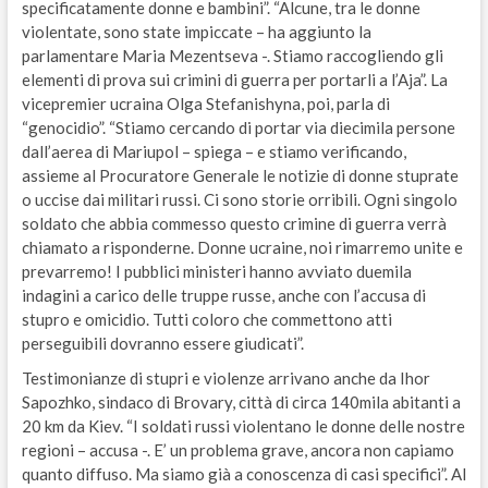
specificatamente donne e bambini”. “Alcune, tra le donne
violentate, sono state impiccate – ha aggiunto la
parlamentare Maria Mezentseva -. Stiamo raccogliendo gli
elementi di prova sui crimini di guerra per portarli a l’Aja”. La
vicepremier ucraina Olga Stefanishyna, poi, parla di
“genocidio”. “Stiamo cercando di portar via diecimila persone
dall’aerea di Mariupol – spiega – e stiamo verificando,
assieme al Procuratore Generale le notizie di donne stuprate
o uccise dai militari russi. Ci sono storie orribili. Ogni singolo
soldato che abbia commesso questo crimine di guerra verrà
chiamato a risponderne. Donne ucraine, noi rimarremo unite e
prevarremo! I pubblici ministeri hanno avviato duemila
indagini a carico delle truppe russe, anche con l’accusa di
stupro e omicidio. Tutti coloro che commettono atti
perseguibili dovranno essere giudicati”.
Testimonianze di stupri e violenze arrivano anche da Ihor
Sapozhko, sindaco di Brovary, città di circa 140mila abitanti a
20 km da Kiev. “I soldati russi violentano le donne delle nostre
regioni – accusa -. E’ un problema grave, ancora non capiamo
quanto diffuso. Ma siamo già a conoscenza di casi specifici”. Al