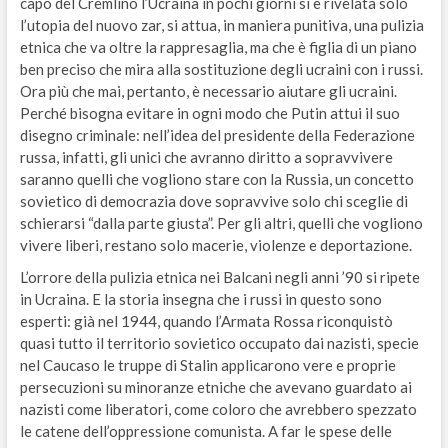
capo del Cremlino l’Ucraina in pochi giorni si è rivelata solo
l’utopia del nuovo zar, si attua, in maniera punitiva, una pulizia
etnica che va oltre la rappresaglia, ma che è figlia di un piano
ben preciso che mira alla sostituzione degli ucraini con i russi.
Ora più che mai, pertanto, è necessario aiutare gli ucraini.
Perché bisogna evitare in ogni modo che Putin attui il suo
disegno criminale: nell’idea del presidente della Federazione
russa, infatti, gli unici che avranno diritto a sopravvivere
saranno quelli che vogliono stare con la Russia, un concetto
sovietico di democrazia dove sopravvive solo chi sceglie di
schierarsi “dalla parte giusta”. Per gli altri, quelli che vogliono
vivere liberi, restano solo macerie, violenze e deportazione.
L’orrore della pulizia etnica nei Balcani negli anni ’90 si ripete
in Ucraina. E la storia insegna che i russi in questo sono
esperti: già nel 1944, quando l’Armata Rossa riconquistò
quasi tutto il territorio sovietico occupato dai nazisti, specie
nel Caucaso le truppe di Stalin applicarono vere e proprie
persecuzioni su minoranze etniche che avevano guardato ai
nazisti come liberatori, come coloro che avrebbero spezzato
le catene dell’oppressione comunista. A far le spese delle