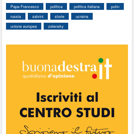
Papa Francesco
politica
politica italiana
putin
russia
salvini
storie
ucraina
unione europea
zelensky