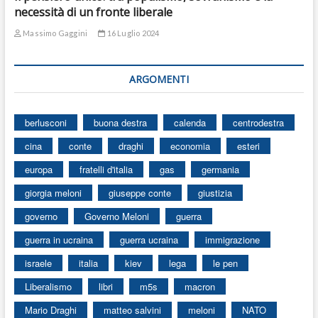
necessità di un fronte liberale
Massimo Gaggini
16 Luglio 2024
ARGOMENTI
berlusconi
buona destra
calenda
centrodestra
cina
conte
draghi
economia
esteri
europa
fratelli d'italia
gas
germania
giorgia meloni
giuseppe conte
giustizia
governo
Governo Meloni
guerra
guerra in ucraina
guerra ucraina
immigrazione
israele
italia
kiev
lega
le pen
Liberalismo
libri
m5s
macron
Mario Draghi
matteo salvini
meloni
NATO