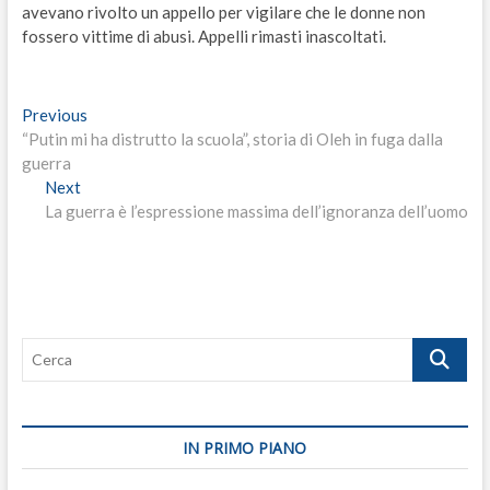
avevano rivolto un appello per vigilare che le donne non
fossero vittime di abusi. Appelli rimasti inascoltati.
Navigazione
Previous
Previous
post:
“Putin mi ha distrutto la scuola”, storia di Oleh in fuga dalla
articoli
guerra
Next
Next
post:
La guerra è l’espressione massima dell’ignoranza dell’uomo
Cerca
IN PRIMO PIANO