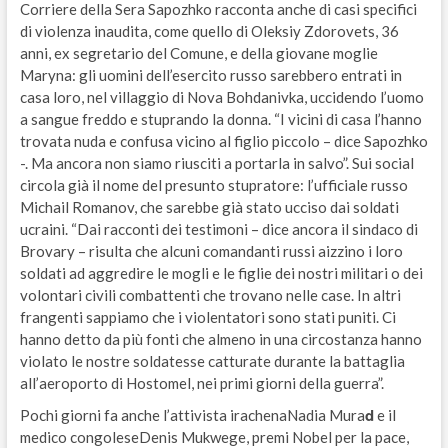
Corriere della Sera Sapozhko racconta anche di casi specifici
di violenza inaudita, come quello di Oleksiy Zdorovets, 36
anni, ex segretario del Comune, e della giovane moglie
Maryna: gli uomini dell’esercito russo sarebbero entrati in
casa loro, nel villaggio di Nova Bohdanivka, uccidendo l’uomo
a sangue freddo e stuprando la donna. “I vicini di casa l’hanno
trovata nuda e confusa vicino al figlio piccolo – dice Sapozhko
-. Ma ancora non siamo riusciti a portarla in salvo”. Sui social
circola già il nome del presunto stupratore: l’ufficiale russo
Michail Romanov, che sarebbe già stato ucciso dai soldati
ucraini. “Dai racconti dei testimoni – dice ancora il sindaco di
Brovary – risulta che alcuni comandanti russi aizzino i loro
soldati ad aggredire le mogli e le figlie dei nostri militari o dei
volontari civili combattenti che trovano nelle case. In altri
frangenti sappiamo che i violentatori sono stati puniti. Ci
hanno detto da più fonti che almeno in una circostanza hanno
violato le nostre soldatesse catturate durante la battaglia
all’aeroporto di Hostomel, nei primi giorni della guerra”.
d
Pochi giorni fa anche l’attivista irachenaNadia Mura
e il
medico congoleseDenis Mukwege, premi Nobel per la pace,